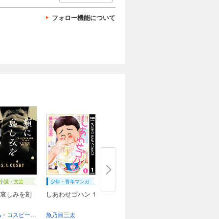
フォロー機能について
小説・文芸
少年・青年マンガ
哀しみを刻
しあわせゴハン 1
S・A・コスビー
加賀山卓朗
魚乃目三太