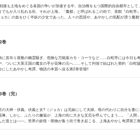
界大戦後も土地をめぐる各国の争いが加速する中、自治権をもつ国際的自由都市として
までもが入り乱れる街、それが上海。「魔都」と呼ばれるこの街で、茶館『白蛇亭
ジョカ）の血をひく半妖の少女であった。人々の思惑や、あやかしの気配が漂う魔都
館の主と変わり者の下宿人たちが挑む!!
2巻
病に首吊り屋敷の幽霊騒ぎ、危険な万能薬カモ・コーラなど……白蛇亭には今日も
中、ついに大英王国の魔女の手が花琳の元へ……そして列強で結ばれた密約「白蛇
にしたあやかし奇譚、物語の本質へ迫る第2巻登場!!
3巻（完）
世の大神・伏義。伏義と女?（ジョカ）は兄妹にして夫婦。母の代わりに自分を妻に
花琳。しかし、ふたりの邂逅が、上海の街に大きな災厄を呼んでしまう…。「人間
んだ道とは――。世界の妖怪・呪物が集う街で巻き起こる、上海あやかし奇譚第三