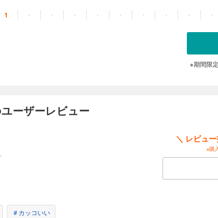
1
・
・
・
・
・
・
・
・
・
※期間限
のユーザーレビュー
＼ レビュ
※購
＃カッコいい