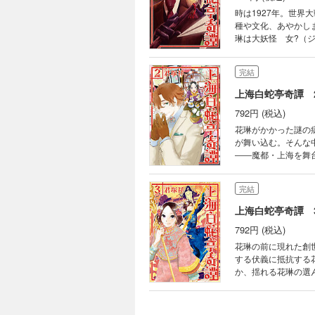
時は1927年。世
種や文化、あやかし
琳は大妖怪 女?（
に舞い込む怪事件に茶
完結
上海白蛇亭奇譚 
792円 (税込)
花琳がかかった謎の
が舞い込む。そんな
――魔都・上海を舞台
完結
上海白蛇亭奇譚 
792円 (税込)
花琳の前に現れた創
する伏義に抵抗する
か、揺れる花琳の選