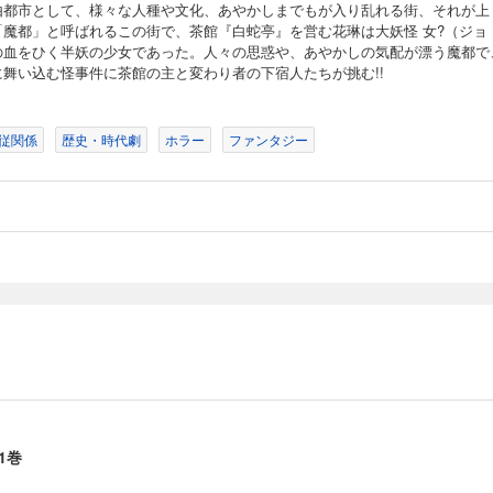
由都市として、様々な人種や文化、あやかしまでもが入り乱れる街、それが上
「魔都」と呼ばれるこの街で、茶館『白蛇亭』を営む花琳は大妖怪 女?（ジョ
の血をひく半妖の少女であった。人々の思惑や、あやかしの気配が漂う魔都で
に舞い込む怪事件に茶館の主と変わり者の下宿人たちが挑む!!
従関係
歴史・時代劇
ホラー
ファンタジー
1巻