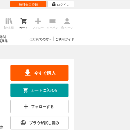
無料会員登録
ログイン
歴
My本棚
カート
フォロー
クーポン
Myページ
雑誌
はじめての方へ
ご利用ガイド
写真集
今すぐ購入
カートに入れる
フォローする
ブラウザ試し読み
際