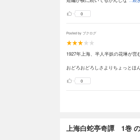
...
0
Posted by
ブクログ
1927年上海、半人半妖の花琳が
おどろおどろしさよりちょっとほ
0
上海白蛇亭奇譚 1巻 