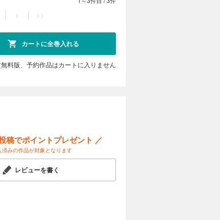
1～3件目
/
3件
>
>>
カートに全巻入れる
定無料版、予約作品はカートに入りません
ー投稿でポイントプレゼント ／
入済みの作品が対象となります
レビューを書く