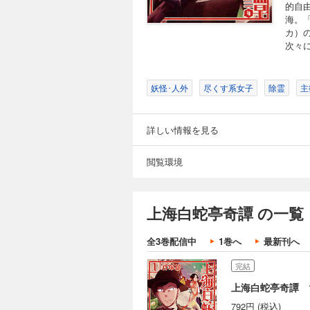
的自
海。
カ）
次々
妖怪･人外
尽くす系女子
除霊
主
詳しい情報を見る
閲覧環境
上海白蛇亭奇譚 の一覧
全3巻配信中
1巻へ
最新刊へ
完結
上海白蛇亭奇譚 
792円 (税込)