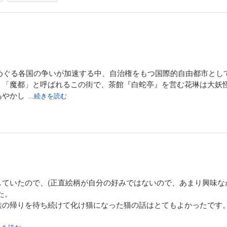
をめぐる各国の争いが加速する中、自治権をもつ国際的自由都市と
。「魔都」と呼ばれるこの街で、茶館『白蛇亭』を営む花琳は大妖
あやかし
...続きを読む
していたので、(正直絵柄が自分の好みではないので、あまり興味な
た。
族の帰りを待ち続けて化け猫になった猫の話はとてもよかったです