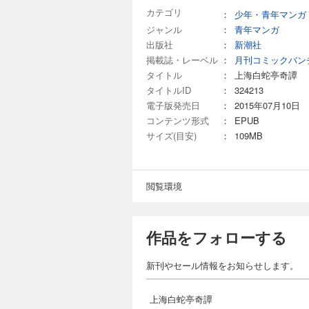
カテゴリ
：
少年・青年マンガ
ジャンル
：
青年マンガ
出版社
：
新潮社
掲載誌・レーベル
：
月刊コミックバン
タイトル
：
上海白蛇亭奇譚
タイトルID
：
324213
電子版発売日
：
2015年07月10日
コンテンツ形式
：
EPUB
サイズ(目安)
：
109MB
閲覧環境
作品をフォローする
新刊やセール情報をお知らせします。
上海白蛇亭奇譚