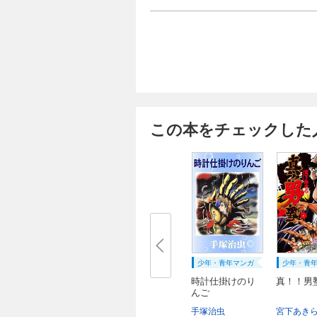
この本をチェックした
少年・青年マンガ
少年・青
時計仕掛けのり
真！！男塾
んご
手塚治虫
宮下あき