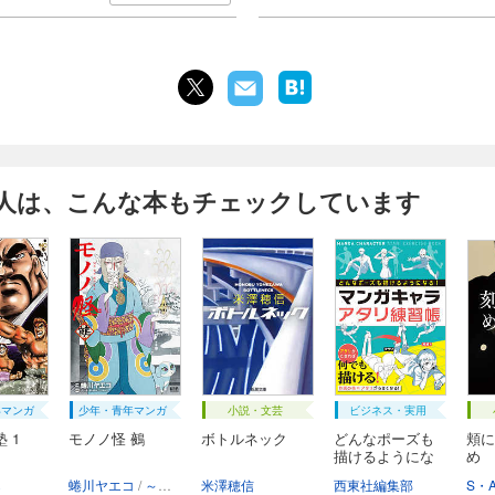
人は、こんな本もチェックしています
年マンガ
少年・青年マンガ
小説・文芸
ビジネス・実用
 1
モノノ怪 鵺
ボトルネック
どんなポーズも
頬に
描けるようにな
め
る...
ら
蜷川ヤエコ
～モノノ怪～製作委員会アニメ「鵺」より
米澤穂信
西東社編集部