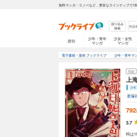
無料マンガ・ラノベなど、豊富なラインナップで18
絞り込み
検索
少年・青年
少女・女性
総合
マンガ
マンガ
電子書籍・漫画 ブックライブ
少年・青年マ
完結
上
少年
君塚
792
3.7
時は