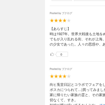
Posted by
ブクログ
【あらすじ】
時は1927年。世界大戦後も土地
でもが入り乱れる街、それが上海
の少女であった。人々の思惑や、
0
Posted by
ブクログ
向ヒ兎堂日記とコラボでフェアを
ポスカにつられて…)買ってみまし
家に帰りたい家族の霊と、その家
切なくて、すき。
短編が横に続いてるかんじな