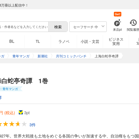
8万冊以上配信中！
Get!
セーフサーチ 中
来店pt
閲覧履
ビジネス
BL
TL
ラノベ
小説・文芸
実用
ンガ
青年マンガ
新潮社
月刊コミックバンチ
上海白蛇亭奇譚
海白蛇亭奇譚 1巻
・青年マンガ
祥
円 (税込)
3
pt
3件
1927年。世界大戦後も土地をめぐる各国の争いが加速する中、自治権をもつ国