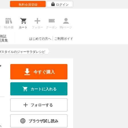
無料会員登録
ログイン
歴
My本棚
カート
フォロー
クーポン
Myページ
雑誌
はじめての方へ
ご利用ガイド
写真集
Yスタイルのジャーサラダレシピ
ダ
今すぐ購入
カートに入れる
フォローする
ブラウザ試し読み
い