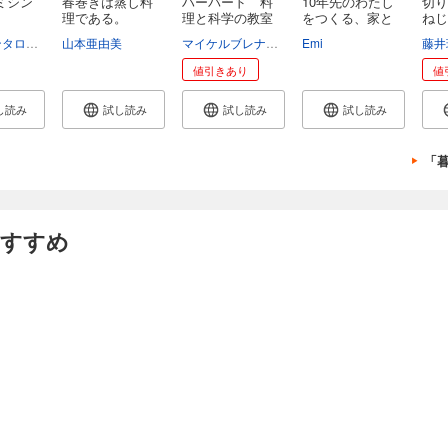
ミシン
春巻きは蒸し料
ハーバード 料
10年先のわたし
切り
理である。
理と科学の教室
をつくる、家と
ねじ
時...
品 .
コカドケンタロウ（ロッチ）
山本亜由美
マイケルブレナー
ピアセーレンセン
Emi
デイヴィ
藤井
値引きあり
値
し読み
試し読み
試し読み
試し読み
「
おすすめ