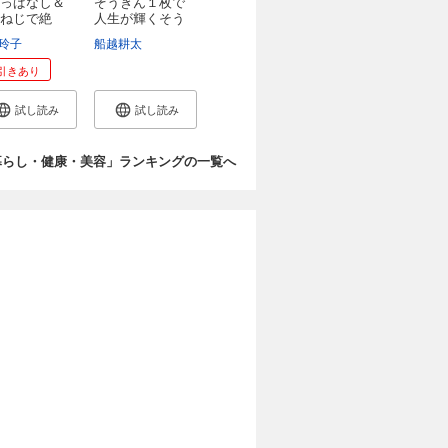
っぱなし＆
ぞうきん１枚で
ねじで絶
人生が輝くそう
..
じ...
ッドワイツ
玲子
石川伸一
船越耕太
和田侑子
引きあり
試し読み
試し読み
暮らし・健康・美容」ランキングの一覧へ