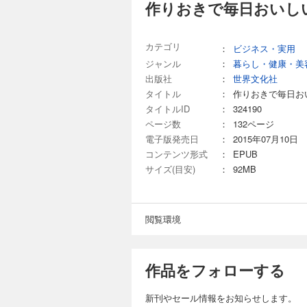
作りおきで毎日おいし
カテゴリ
：
ビジネス・実用
ジャンル
：
暮らし・健康・美
出版社
：
世界文化社
タイトル
：
作りおきで毎日お
タイトルID
：
324190
ページ数
：
132ページ
電子版発売日
：
2015年07月10日
コンテンツ形式
：
EPUB
サイズ(目安)
：
92MB
閲覧環境
作品をフォローする
新刊やセール情報をお知らせします。