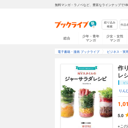
無料マンガ・ラノベなど、豊富なラインナップで18
絞り込み
検索
少年・青年
少女・女性
総合
マンガ
マンガ
電子書籍・漫画 ブックライブ
ビジネス・実
作
レ
ビ
りん
1,0
5.0
※こ