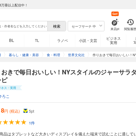
8万冊以上配信中！
Get!
セーフサーチ 中
来店pt
閲覧履
ビジネス
BL
TL
ラノベ
小説・文芸
実用
用
暮らし・健康・美容
食・料理
世界文化社
作りおきで毎日おいしい！N
りおきで毎日おいしい！NYスタイルのジャーサラ
シピ
ジネス・実用
ひろこ
18
円 (税込)
5
pt
1件
の商品はタブレットなど大きいディスプレイを備えた端末で読むことに適して