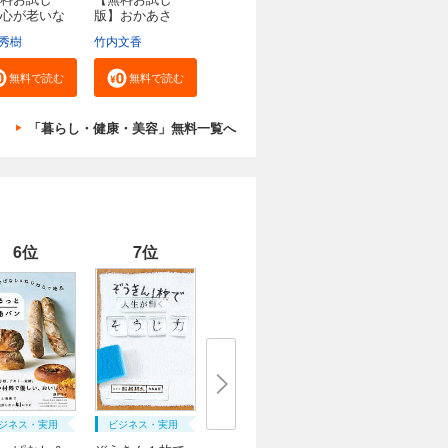
心が老いな
版】おかあさ
..
ん、お...
秀樹
竹内文香
無料で読む
無料で読む
「暮らし・健康・美容」無料一覧へ
6位
7位
ジネス・実用
ビジネス・実用