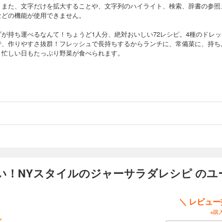
。また、文字だけを拡大することや、文字列のハイライト、検索、辞書の参照
などの機能が使用できません。
ダが持ち運べるなんて！ちょうど1人分、絶対おいしい72レシピ。4種のドレッ
で、作りやすさ抜群！フレッシュで長持ちするからランチに、常備菜に、持ち
。忙しい日もたっぷり野菜が食べられます。
い！NYスタイルのジャーサラダレシピ のユ
＼ レビュ
※購