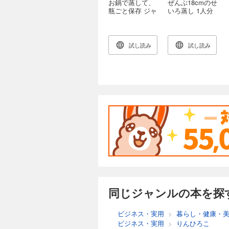
お鍋で蒸して、
ぜんぶ18cmのせ
瓶ごと保存 ジャ
いろ蒸し 1人分
ースチームレシ
も家族の分も！
ピ 作りおきで
毎日おいしい！
便利なおそうざ
試し読み
試し読み
い
同じジャンルの本を探
ビジネス・実用
>
暮らし・健康・
ビジネス・実用
>
りんひろこ