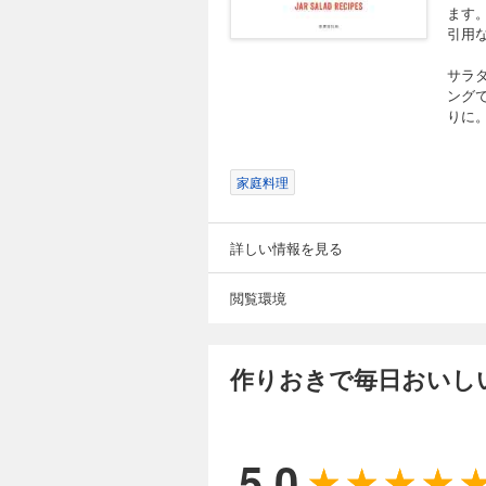
ます
引用
サラ
ング
りに
家庭料理
詳しい情報を見る
閲覧環境
作りおきで毎日おいし
5.0