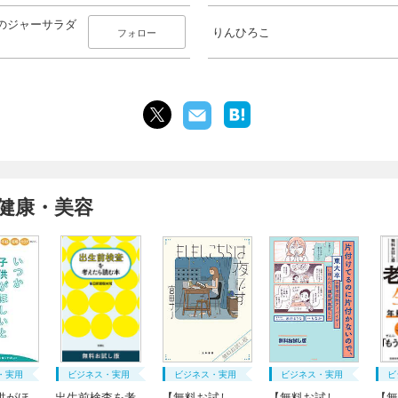
のジャーサラダ
りんひろこ
フォロー
健康・美容
・実用
ビジネス・実用
ビジネス・実用
ビジネス・実用
ビ
供がほ
出生前検査を考
【無料お試し
【無料お試し
【無