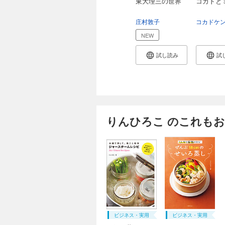
東大理三の世界
コカドと
庄村敦子
NEW
試し読み
試
りんひろこ のこれも
ビジネス・実用
ビジネス・実用