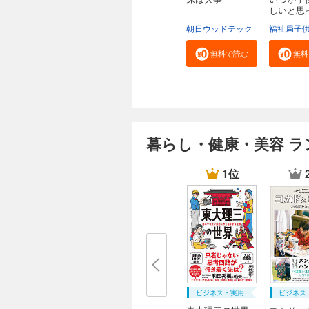
しいと思
る...
朝日ウッドテック
無料で読む
無料
暮らし・健康・美容 ラ
1位
ビジネス・実用
ビジネス