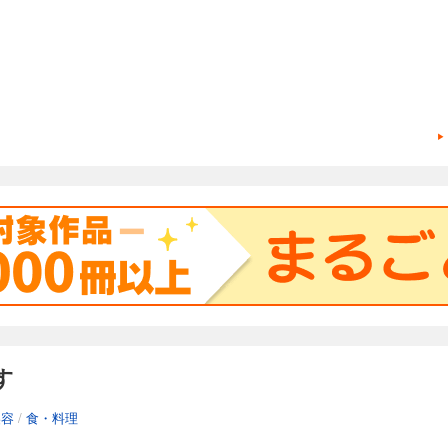
す
美容
/
食・料理