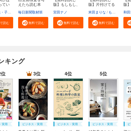
ってい
えたら読む本
版】もしもし、
版】片付けてる
版】
無...
こち...
のに...
い生.
福祉局子供・子育て支援部家庭支援課
毎日新聞取材班
東京都
宮田ナノ
米田まりな
もなか
和田
で読む
無料で読む
無料で読む
無料で読む
ンキング
2位
3位
4位
5位
・実用
ビジネス・実用
ビジネス・実用
ビジネス・実用
ビ