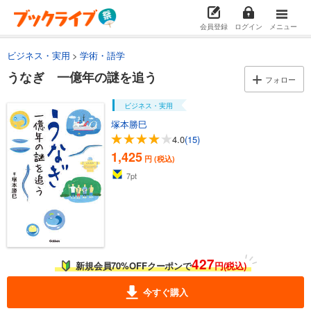
会員登録
ログイン
メニュー
ビジネス・実用
学術・語学
うなぎ 一億年の謎を追う
フォロー
ビジネス・実用
塚本勝巳
4.0
(15)
1,425
円 (税込)
7
pt
427
新規会員70%OFFクーポンで
円(税込)
今すぐ購入