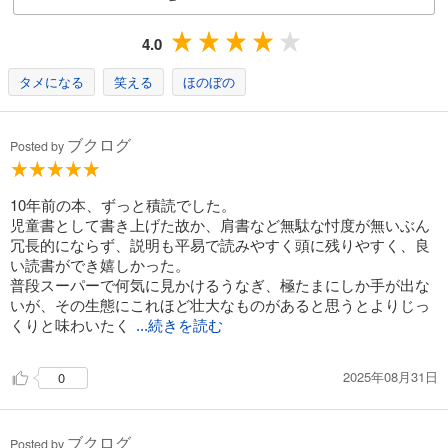
4.0
タメになる
笑える
ほのぼの
ブクログ
Posted by
10年前の本、ずっと積読でした。
児童書として書き上げた故か、肩書など無駄な忖度が無いぶん
冗長的にならず、説明も平易で読みやすく頭に残りやすく、良
い読書ができ嬉しかった。
普段スーパーで何気に見かけるうなぎ、極たまにしか手が出な
いが、その生態にこれほど壮大なものがあると思うとよりじっ
くりと味わいたく
...続きを読む
2025年08月31日
0
ブクログ
Posted by