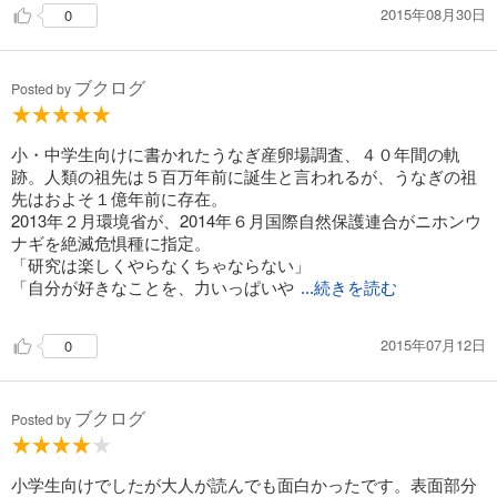
2015年08月30日
0
ブクログ
Posted by
小・中学生向けに書かれたうなぎ産卵場調査、４０年間の軌
跡。人類の祖先は５百万年前に誕生と言われるが、うなぎの祖
先はおよそ１億年前に存在。
2013年２月環境省が、2014年６月国際自然保護連合がニホンウ
ナギを絶滅危惧種に指定。
「研究は楽しくやらなくちゃならない」
「自分が好きなことを、力いっぱいや
...続きを読む
2015年07月12日
0
ブクログ
Posted by
小学生向けでしたが大人が読んでも面白かったです。表面部分