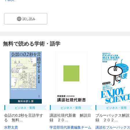
試し読み
無料で読める学術・語学
ビジネス・実用
ビジネス・実用
ビジネス・実用
会話の0.2秒を言語学す
講談社現代新書 解説目
ブルーバックス解説
る 無料...
録 ２０...
録 ２０２...
水野太貴
学芸部現代新書編集チーム
講談社ブルーバック