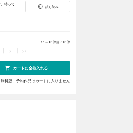
で、待って
試し読み
11～16件目
/
16件
>
>>
カートに全巻入れる
定無料版、予約作品はカートに入りません