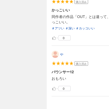
購入済み
かっこいい
同作者の作品「OUT」とは違っ
っこいい。
＃アツい
＃深い
＃カッコいい
0
や
購入済み
バウンサー12
おもろい
0