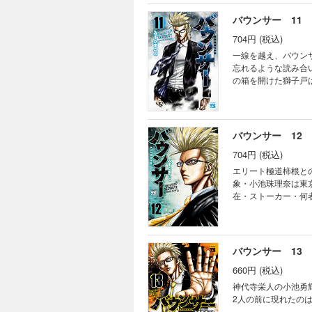
バウンサー 11
704円 (税込)
一線を越え、バウン
忘れるような読み合
の箱を開けた獅子戸
あるのだろうか…!?
バウンサー 12
704円 (税込)
エリート極道柿根と
象・小池珠理奈は東
在・ストーカー・何
か…!?
バウンサー 13
660円 (税込)
神代寺栄人の小池勇
2人の前に現れたの