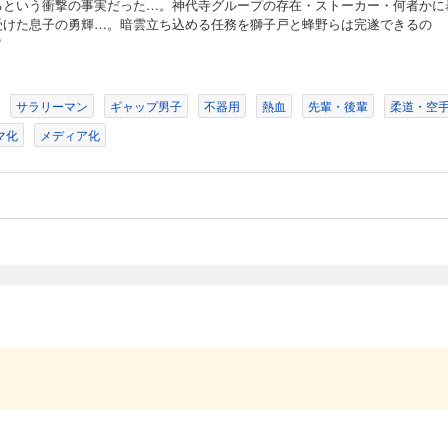
るという衝撃の事実だった…。神代寺グループの存在・ストーカー・何者かに
受けた息子の勇輝…。暗雲立ち込める任務を獅子戸と蜂野らは完遂できるの
東阿と対峙する獅子戸。命懸けの戦いを繰り広げる最中、突如として東阿の様子が
?
人格「クロスリシン」だった!! 獅子戸は追い詰められ……!?
サラリーマン
ギャップ男子
不器用
熱血
先輩・後輩
柔道・空
マ化
メディア化
め、関暴連の東京支部に交渉に向かった獅子戸。そこで待ち受けていたのは関暴連
だった。瞬く間に悪化する状況の中で、獅子戸たちは受け入れがたい悲劇に遭遇し…
珠理奈とその息子・勇輝の警護を担当することになった獅子戸と蜂野。通常通り進む
大な悪意が蠢き…!?