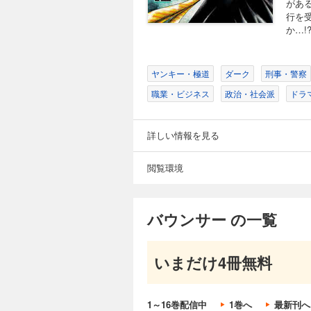
があ
704円 (税込)
行を
元関暴連幹部・黒須
か…!
こにいたのは彼の守護
ヤンキー・極道
ダーク
刑事・警察
職業・ビジネス
政治・社会派
ドラ
バウンサー 9
704円 (税込)
詳しい情報を見る
有賀を自由にするた
ちの1人、兼平拳一
閲覧環境
バウンサー の一覧
バウンサー 10
704円 (税込)
有名AV女優の小池
いまだけ4冊無料
警護だが、背後では巨
1～16巻配信中
1巻へ
最新刊へ