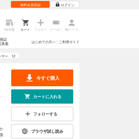
無料会員登録
ログイン
歴
My本棚
カート
フォロー
クーポン
Myページ
カートに入れる
雑誌
はじめての方へ
ご利用ガイド
写真集
最強のバウ
試し読み
んな中、街
界が近づ
ンサー 12
今すぐ購入
カートに入れる
カートに入れる
返せ」る
試し読み
フォローする
か
ブラウザ試し読み
係
カートに入れる