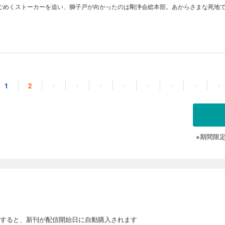
ごめくストーカーを追い、獅子戸が向かったのは剛浄会総本部。あからさまな死地
1
2
・
・
・
・
・
・
・
・
※期間限
すると、新刊が配信開始日に自動購入されます