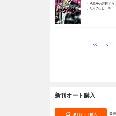
小池親子の周囲でう
いたものとは…!!?
<<
<
新刊オート購入
登録
新刊オート購入