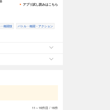
暴
アプリ試し読みはこちら
豹変…。そ
試し読み
手・格闘技
バトル・格闘・アクション
カートに入れる
トップのう
試し読み
。
カートに入れる
はずだった
試し読み
11～16件目
/
16件