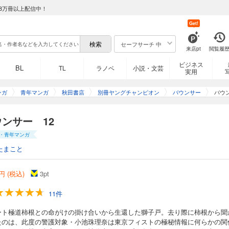
8万冊以上配信中！
Get!
セーフサーチ 中
来店pt
閲覧履
ビジネス
BL
TL
ラノベ
小説・文芸
実用
償を払いながらも遂に「正社員」として東京フィストに入社した獅子戸丈一郎。「
夢に一歩近づいたボンクラは店舗セキュリティの現場で頭角を現しつつあった。そ
に陥っていた男がいた。正体不明の6人からの一方的暴行。東京フィスト・鶴見に限
ンガ
青年マンガ
秋田書店
別冊ヤングチャンピオン
バウンサー
バウ
ンサー 12
・青年マンガ
たまこと
続ける「最高のボンクラ」獅子戸丈一郎に再びの大試練!! 規格外の怪物達を「弾き
円 (税込)
3
pt
11件
ート極道柿根との命がけの掛け合いから生還した獅子戸。去り際に柿根から聞
たのは、此度の警護対象・小池珠理奈は東京フィストの極秘情報に何らかの関