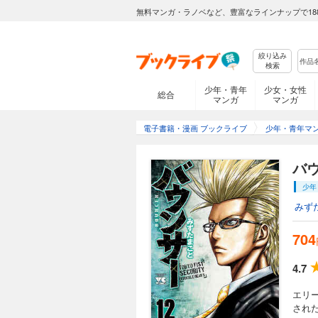
無料マンガ・ラノベなど、豊富なラインナップで18
絞り込み
バウンサー 6
検索
704円 (税込)
少年・青年
少女・女性
総合
マンガ
マンガ
左目の視力という代
ンサー」という己の
の死角で危険な状態
電子書籍・漫画 ブックライブ
少年・青年マ
く……。
バウ
バウンサー 7
少年
704円 (税込)
みず
用心棒として成長を
か…!?
704
4.7
エリ
バウンサー 8
され