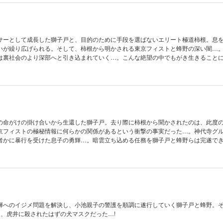
サーとして成長した獅子戸と、目的のために手段を選ばないエリート極道柿根。息
いが繰り広げられる。そして、柿根から明かされる東京フィストと蜂野の深い闇…
は裏社会のより深部へと引き込まれていく…。こんな絶望の中でもがき生きること
の命がけの掛け合いから生還した獅子戸。去り際に柿根から聞かされたのは、此度
京フィストの極秘情報に何らかの関係があるという衝撃の事実だった…。神代寺グ
者かに暴行を受けた息子の勇輝…。暗雲立ち込める任務を獅子戸と蜂野らは完遂で
輝へのイジメ問題を解決し、小池親子の警護を順調に遂行していく獅子戸と蜂野。
は、虎井に殺されたはずの犬マスクだった…!