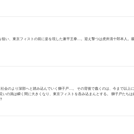
を狙い、東京フィストの前に姿を現した兼平王拳…。迎え撃つは虎井清十郎本人。
裏社会のより深部へと踏み込んでいく獅子戸…。 その背後で蠢くのは、今まで以上
 災いの渦は瞬く間に大きくなり、東京フィストを呑み込まんとする。 獅子戸たちは
?