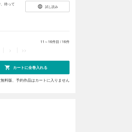
で、待って
試し読み
11～16件目
/
16件
>
>>
カートに全巻入れる
定無料版、予約作品はカートに入りません