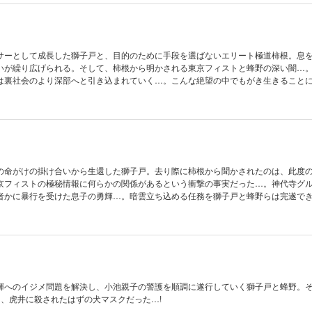
サーとして成長した獅子戸と、目的のために手段を選ばないエリート極道柿根。息
いが繰り広げられる。そして、柿根から明かされる東京フィストと蜂野の深い闇…
は裏社会のより深部へと引き込まれていく…。こんな絶望の中でもがき生きること
の命がけの掛け合いから生還した獅子戸。去り際に柿根から聞かされたのは、此度
京フィストの極秘情報に何らかの関係があるという衝撃の事実だった…。神代寺グ
者かに暴行を受けた息子の勇輝…。暗雲立ち込める任務を獅子戸と蜂野らは完遂で
輝へのイジメ問題を解決し、小池親子の警護を順調に遂行していく獅子戸と蜂野。
は、虎井に殺されたはずの犬マスクだった…!