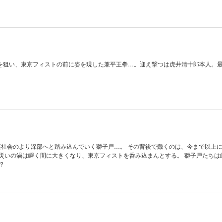
を狙い、東京フィストの前に姿を現した兼平王拳…。迎え撃つは虎井清十郎本人。
裏社会のより深部へと踏み込んでいく獅子戸…。 その背後で蠢くのは、今まで以上
 災いの渦は瞬く間に大きくなり、東京フィストを呑み込まんとする。 獅子戸たちは
?