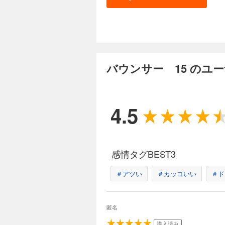
バウンサー 15 のユ
4.5
感情タグBEST3
＃アツい
＃カッコいい
＃ド
匿名
購入済み