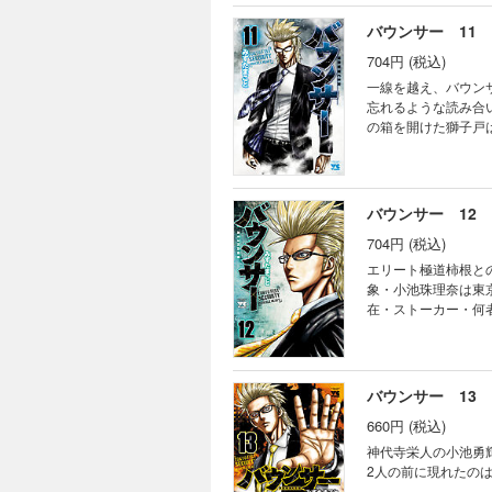
バウンサー 11
704円 (税込)
一線を越え、バウン
忘れるような読み合
の箱を開けた獅子戸
あるのだろうか…!?
バウンサー 12
704円 (税込)
エリート極道柿根と
象・小池珠理奈は東
在・ストーカー・何
か…!?
バウンサー 13
660円 (税込)
神代寺栄人の小池勇
2人の前に現れたの