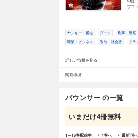
のは
704円 (税込)
京フ
元関暴連幹部・黒須
こにいたのは彼の守護
ヤンキー・極道
ダーク
刑事・警察
職業・ビジネス
政治・社会派
ドラ
バウンサー 9
704円 (税込)
詳しい情報を見る
有賀を自由にするた
ちの1人、兼平拳一
閲覧環境
バウンサー の一覧
バウンサー 10
704円 (税込)
有名AV女優の小池
いまだけ4冊無料
警護だが、背後では巨
1～16巻配信中
1巻へ
最新刊へ