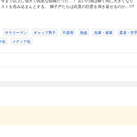
、今まで以上に強大で凶悪な組織だった…！ 災いの渦は瞬く間に大きくなり
ィストを呑み込まんとする。 獅子戸たちは此度の巨悪を弾き返せるのか…!!?
東阿と対峙する獅子戸。命懸けの戦いを繰り広げる最中、突如として東阿の様子が
人格「クロスリシン」だった!! 獅子戸は追い詰められ……!?
サラリーマン
ギャップ男子
不器用
熱血
先輩・後輩
柔道・空
マ化
メディア化
め、関暴連の東京支部に交渉に向かった獅子戸。そこで待ち受けていたのは関暴連
だった。瞬く間に悪化する状況の中で、獅子戸たちは受け入れがたい悲劇に遭遇し…
珠理奈とその息子・勇輝の警護を担当することになった獅子戸と蜂野。通常通り進む
大な悪意が蠢き…!?