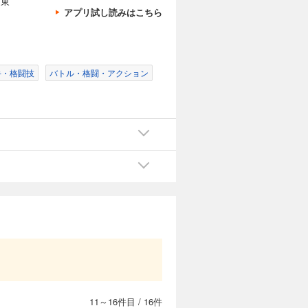
、東
アプリ試し読みはこちら
豹変…。そ
試し読み
手・格闘技
バトル・格闘・アクション
カートに入れる
トップのう
試し読み
。
カートに入れる
はずだった
試し読み
11～16件目
/
16件