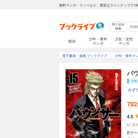
無料マンガ・ラノベなど、豊富なラインナップで18
絞り込み
バウンサー 6
検索
704円 (税込)
少年・青年
少女・女性
総合
マンガ
マンガ
左目の視力という代
ンサー」という己の
の死角で危険な状態
電子書籍・漫画 ブックライブ
少年・青年マ
く……。
バウ
バウンサー 7
少年
704円 (税込)
みず
用心棒として成長を
か…!?
792
4.5
※こち
バウンサー 8
Bデ