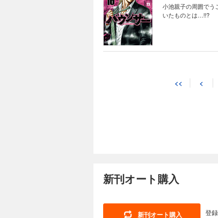
小池親子の周囲でう
いたものとは…!!?
<<
<
新刊オート購入
登録
新刊オート購入