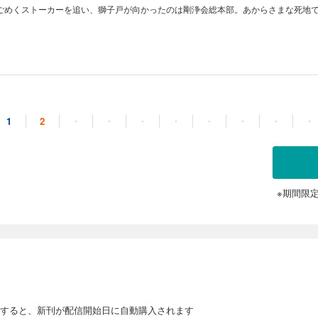
ごめくストーカーを追い、獅子戸が向かったのは剛浄会総本部。あからさまな死地
1
2
・
・
・
・
・
・
・
・
※期間限
すると、新刊が配信開始日に自動購入されます