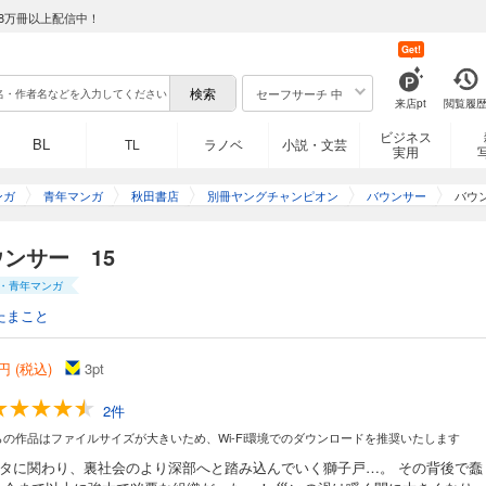
8万冊以上配信中！
Get!
セーフサーチ 中
来店pt
閲覧履
ビジネス
BL
TL
ラノベ
小説・文芸
実用
償を払いながらも遂に「正社員」として東京フィストに入社した獅子戸丈一郎。「
夢に一歩近づいたボンクラは店舗セキュリティの現場で頭角を現しつつあった。そ
に陥っていた男がいた。正体不明の6人からの一方的暴行。東京フィスト・鶴見に限
ンガ
青年マンガ
秋田書店
別冊ヤングチャンピオン
バウンサー
バウ
ンサー 15
・青年マンガ
たまこと
続ける「最高のボンクラ」獅子戸丈一郎に再びの大試練!! 規格外の怪物達を「弾き
円 (税込)
3
pt
2件
らの作品はファイルサイズが大きいため、Wi-Fi環境でのダウンロードを推奨いたします
ータに関わり、裏社会のより深部へと踏み込んでいく獅子戸…。 その背後で蠢