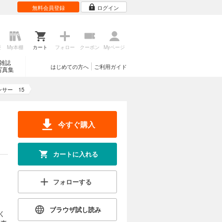
無料会員登録
ログイン
歴
My本棚
カート
フォロー
クーポン
Myページ
カートに入れる
雑誌
はじめての方へ
ご利用ガイド
写真集
最強のバウ
試し読み
んな中、街
界が近づ
ンサー 15
今すぐ購入
カートに入れる
カートに入れる
返せ」る
試し読み
フォローする
ブラウザ試し読み
く
カートに入れる