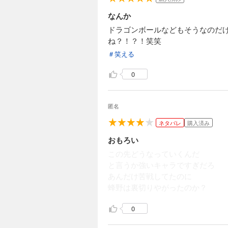
なんか
ドラゴンボールなどもそうなのだ
ね？！？！笑笑
＃笑える
0
匿名
ネタバレ
購入済み
おもろい
この先どうなっていくんだ
と言うか強いキャラですぎだろ
あんだけ苦戦してたのに
蜂野は裏切りやがったのか？
0