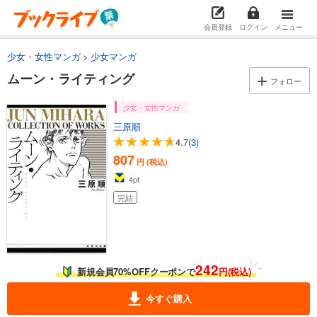
会員登録
ログイン
メニュー
少女・女性マンガ
少女マンガ
ムーン・ライティング
フォロー
少女・女性マンガ
三原順
4.7
(3)
807
円 (税込)
4
pt
完結
242
新規会員70%OFFクーポンで
円(税込)
今すぐ購入