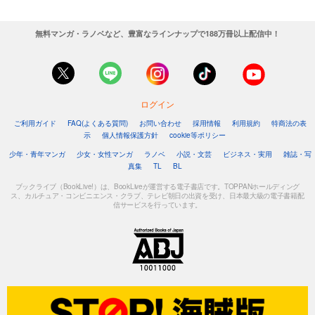
無料マンガ・ラノベなど、豊富なラインナップで188万冊以上配信中！
ログイン
ご利用ガイド
FAQ(よくある質問)
お問い合わせ
採用情報
利用規約
特商法の表
示
個人情報保護方針
cookie等ポリシー
少年・青年マンガ
少女・女性マンガ
ラノベ
小説・文芸
ビジネス・実用
雑誌・写
真集
TL
BL
ブックライブ（BookLive!）は、BookLiveが運営する電子書店です。TOPPANホールディング
ス、カルチュア・コンビニエンス・クラブ、テレビ朝日の出資を受け、日本最大級の電子書籍配
信サービスを行っています。