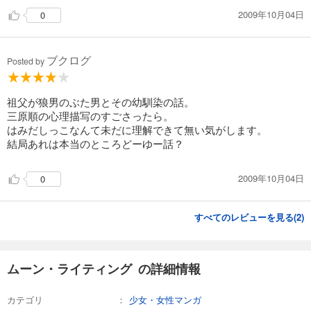
2009年10月04日
0
ブクログ
Posted by
祖父が狼男のぶた男とその幼馴染の話。
三原順の心理描写のすごさったら。
はみだしっこなんて未だに理解できて無い気がします。
結局あれは本当のところどーゆー話？
2009年10月04日
0
すべてのレビューを見る(
2
)
ムーン・ライティング の詳細情報
カテゴリ
少女・女性マンガ