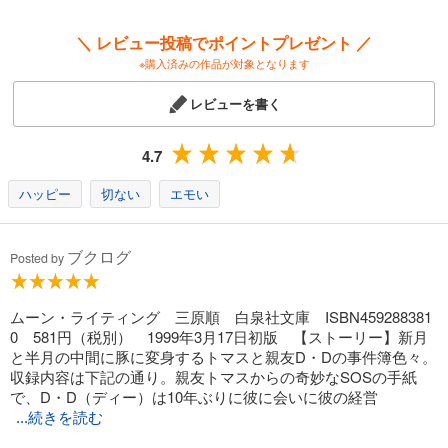
＼ レビュー投稿でポイントプレゼント ／
※購入済みの作品が対象となります
レビューを書く
4.7
ハッピー
切ない
エモい
ブクログ
Posted by
ムーン・ライティング 三原順 白泉社文庫 ISBN459288381
0 581円（税別） 1999年3月17日初版 【ストーリー】新月
と半月の中間に豚に変身するトマスと親友D・Dの事件簿色々。
収録内容は下記の通り。親友トマスからの奇妙なSOSの手紙
で、D・D（ディー）は10年ぶりに彼に会いに彼の経営
...続きを読む