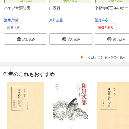
小説・文芸
小説・文芸
小説・文芸
ハヤブサ消防団
白夜行
京都寺町三条のホー
池井戸潤
東野圭吾
望月麻衣
続巻入荷
値引きあり
試し読み
試し読み
試し読み
「小説」ランキングの一覧へ
作者のこれもおすすめ