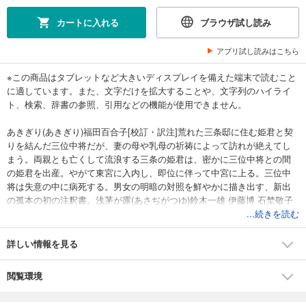
カートに入れる
ブラウザ試し読み
アプリ試し読みはこちら
※この商品はタブレットなど大きいディスプレイを備えた端末で読むこと
に適しています。また、文字だけを拡大することや、文字列のハイライ
ト、検索、辞書の参照、引用などの機能が使用できません。
あきぎり(あきぎり)福田百合子[校訂・訳注]荒れた三条邸に住む姫君と契
りを結んだ三位中将だが、妻の母や乳母の祈祷によって訪れが絶えてし
まう。両親とも亡くして流浪する三条の姫君は、密かに三位中将との間
の姫君を出産。やがて東宮に入内し、即位に伴って中宮に上る。三位中
将は失意の中に病死する。男女の明暗の対照を鮮やかに描き出す、新出
の孤本の初の注釈書。浅茅が露(あさぢがつゆ)鈴木一雄 伊藤博 石埜敬子
[校訂・訳注]日月の光にも譬えられる二位中将と三位中将。色好みの二位
...続きを読む
中将は、帝の姫君に失恋し、失意の中、面ざしの通う姫君と方違え先で
契る。その姫君は義父の邪恋から逃れて身を隠し、密かに二位中将の男
詳しい情報を見る
子を出産するが、息絶える。一方、道心あつい三位中将は、偶然、二人
の形見の男子を見出だし、しかも蘇生した姫君とも出会う。多様な人間
閲覧環境
模様を謎解きふうの構想に織り込めた魅惑的な物語。