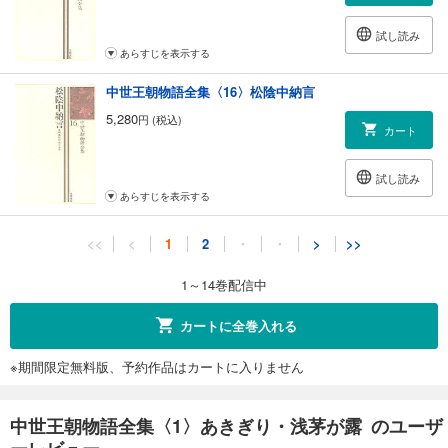
試し読み
あらすじを表示する
中世王朝物語全集〈16〉松陰中納言
5,280
円 (税込)
カート
試し読み
あらすじを表示する
中世王朝物語全集〈19〉夜寝覚物語
<<
<
1
2
・
・
>
>>
7,480
円 (税込)
カート
1～14巻配信中
試し読み
カートに全巻入れる
あらすじを表示する
※期間限定無料版、予約作品はカートに入りません
中世王朝物語全集〈20〉我が身にたどる姫君〈上〉
4,950
円 (税込)
カート
中世王朝物語全集〈1〉あきぎり・浅茅が露 のユーザ