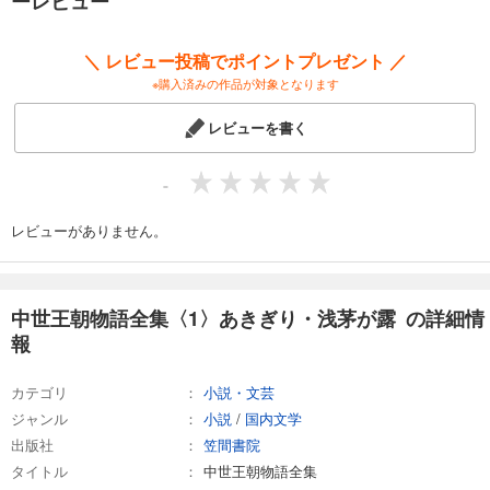
ーレビュー
試し読み
あらすじを表示する
＼ レビュー投稿でポイントプレゼント ／
中世王朝物語全集〈21〉我が身にたどる姫君〈下〉
※購入済みの作品が対象となります
4,950
円 (税込)
カート
レビューを書く
試し読み
-
あらすじを表示する
レビューがありません。
中世王朝物語全集〈1〉あきぎり・浅茅が露 の詳細情
報
カテゴリ
小説・文芸
ジャンル
小説
/
国内文学
出版社
笠間書院
タイトル
中世王朝物語全集