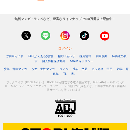
無料マンガ・ラノベなど、豊富なラインナップで188万冊以上配信中！
ログイン
ご利用ガイド
FAQ(よくある質問)
お問い合わせ
採用情報
利用規約
特商法の表
示
個人情報保護方針
cookie等ポリシー
少年・青年マンガ
少女・女性マンガ
ラノベ
小説・文芸
ビジネス・実用
雑誌・写
真集
TL
BL
ブックライブ（BookLive!）は、BookLiveが運営する電子書店です。TOPPANホールディング
ス、カルチュア・コンビニエンス・クラブ、テレビ朝日の出資を受け、日本最大級の電子書籍配
信サービスを行っています。