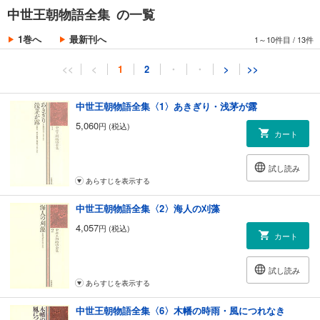
中世王朝物語全集 の一覧
1巻へ
最新刊へ
1～10件目
/
13件
<<
<
1
2
・
・
>
>>
中世王朝物語全集〈1〉あきぎり・浅茅が露
5,060
円 (税込)
カート
試し読み
あらすじを表示する
中世王朝物語全集〈2〉海人の刈藻
4,057
円 (税込)
カート
試し読み
あらすじを表示する
中世王朝物語全集〈6〉木幡の時雨・風につれなき