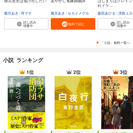
後宮悪女は逃げ出したい
あやかし鬼嫁婚姻譚
はじまりはクレイジ
れイケ...
朧月あき
宵マチ
朧月あき
セカイメグル
森田あひる
冴島ユカ
試し読み
試し読み
無料で読む
増量中
増量中
「小説」無料一覧へ
小説 ランキング
1位
2位
3位