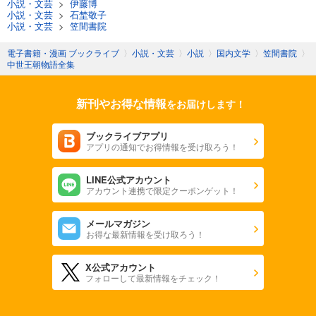
小説・文芸
>
伊藤博
小説・文芸
>
石埜敬子
小説・文芸
>
笠間書院
電子書籍・漫画 ブックライブ
〉
小説・文芸
〉
小説
〉
国内文学
〉
笠間書院
〉
中世王朝物語全集
新刊やお得な情報
をお届けします！
ブックライブアプリ
アプリの通知でお得情報を受け取ろう！
LINE公式アカウント
アカウント連携で限定クーポンゲット！
メールマガジン
お得な最新情報を受け取ろう！
X公式アカウント
フォローして最新情報をチェック！