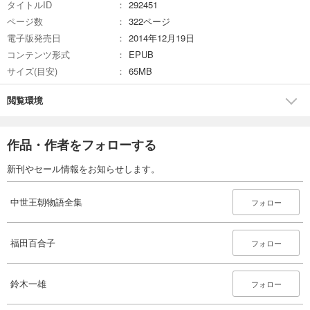
タイトルID
292451
ページ数
322ページ
電子版発売日
2014年12月19日
コンテンツ形式
EPUB
サイズ(目安)
65MB
閲覧環境
作品・作者をフォローする
新刊やセール情報をお知らせします。
中世王朝物語全集
フォロー
福田百合子
フォロー
鈴木一雄
フォロー