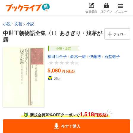
会員登録
ログイン
メニュー
小説・文芸
小説
中世王朝物語全集〈1〉あきぎり・浅茅が
フォロー
露
小説・文芸
福田百合子
/
鈴木一雄
/
伊藤博
/
石埜敬子
-
(0)
5,060
円 (税込)
25
pt
1,518
新規会員70%OFFクーポンで
円(税込)
今すぐ購入