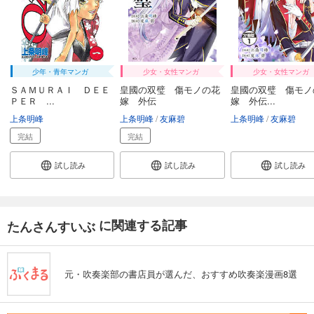
少年・青年マンガ
少女・女性マンガ
少女・女性マンガ
ＳＡＭＵＲＡＩ ＤＥＥ
皇國の双璧 傷モノの花
皇國の双璧 傷モノ
ＰＥＲ ...
嫁 外伝
嫁 外伝...
上条明峰
上条明峰
友麻碧
上条明峰
友麻碧
完結
完結
試し読み
試し読み
試し読み
に関連する記事
たんさんすいぶ
元・吹奏楽部の書店員が選んだ、おすすめ吹奏楽漫画8選