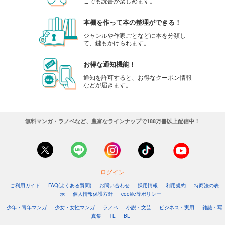
こでも読書が楽しめます。
本棚を作って本の整理ができる！
ジャンルや作家ごとなどに本を分類し
て、鍵もかけられます。
お得な通知機能！
通知を許可すると、お得なクーポン情報
などが届きます。
無料マンガ・ラノベなど、豊富なラインナップで188万冊以上配信中！
ログイン
ご利用ガイド
FAQ(よくある質問)
お問い合わせ
採用情報
利用規約
特商法の表
示
個人情報保護方針
cookie等ポリシー
少年・青年マンガ
少女・女性マンガ
ラノベ
小説・文芸
ビジネス・実用
雑誌・写
真集
TL
BL