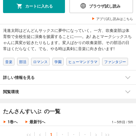
カートに入れる
ブラウザ試し読み
アプリ試し読みはこちら
滝進太郎はどんどんサックスに夢中になっていく。一方、吹奏楽部は体
育祭で全校生徒に演奏を披露することに――。あ! あとマークシックスち
ゃんに異変が起きたりもします。変人ばかりの吹奏楽部。その部活の日
常はくだらなくて。でも、やる時は真剣に音楽に向き合います!
音楽
部活
ロマンス
学園
ヒューマンドラマ
ファンタジー
詳しい情報を見る
閲覧環境
たんさんすいぶ の一覧
1巻へ
最新刊へ
1～5件目
/
5件
<<
<
1
・
・
・
>
>>