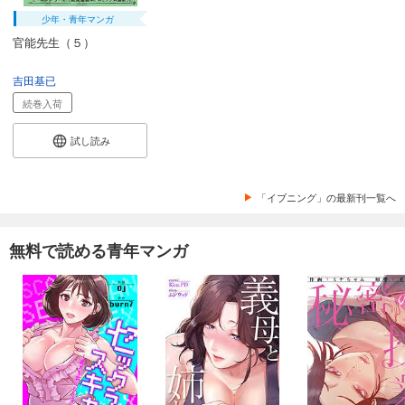
少年・青年マンガ
官能先生（５）
吉田基已
続巻入荷
試し読み
「イブニング」の最新刊一覧へ
無料で読める青年マンガ