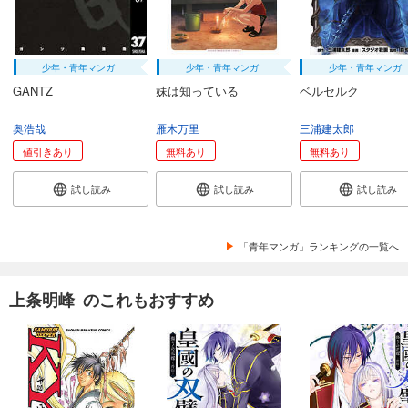
少年・青年マンガ
少年・青年マンガ
少年・青年マンガ
GANTZ
妹は知っている
ベルセルク
奥浩哉
雁木万里
三浦建太郎
値引きあり
無料あり
無料あり
試し読み
試し読み
試し読み
「青年マンガ」ランキングの一覧へ
上条明峰 のこれもおすすめ