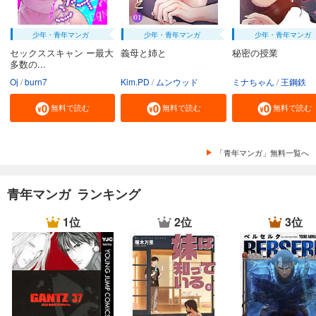
少年・青年マンガ
少年・青年マンガ
少年・青年マンガ
セックススキャン ー最大
義母と姉と
秘密の授業
多数の...
Oj
burn7
Kim.PD
ムンウッド
ミナちゃん
王鋼鉄
無料で読む
無料で読む
無料で読む
「青年マンガ」無料一覧へ
青年マンガ ランキング
1位
2位
3位