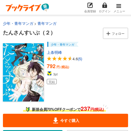
会員登録
ログイン
メニュー
少年・青年マンガ
青年マンガ
たんさんすいぶ（２）
フォロー
少年・青年マンガ
上条明峰
4.6
(5)
792
円 (税込)
3
pt
完結
237
新規会員70%OFFクーポンで
円(税込)
今すぐ購入