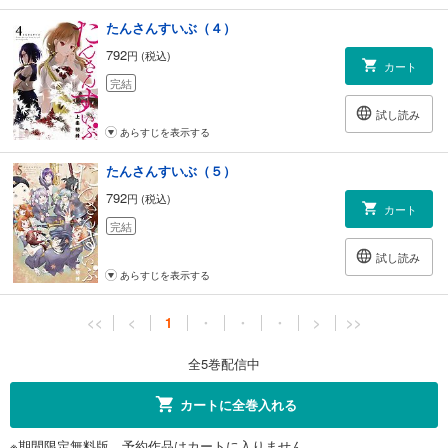
たんさんすいぶ（４）
792
円 (税込)
カート
完結
試し読み
あらすじを表示する
たんさんすいぶ（５）
792
円 (税込)
カート
完結
試し読み
あらすじを表示する
<<
<
1
・
・
・
>
>>
全5巻配信中
カートに全巻入れる
※期間限定無料版、予約作品はカートに入りません