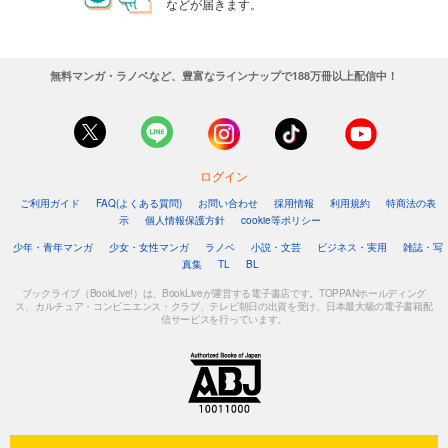
などが届きます。
無料マンガ・ラノベなど、豊富なラインナップで188万冊以上配信中！
ログイン
ご利用ガイド
FAQ(よくある質問)
お問い合わせ
採用情報
利用規約
特商法の表
示
個人情報保護方針
cookie等ポリシー
少年・青年マンガ
少女・女性マンガ
ラノベ
小説・文芸
ビジネス・実用
雑誌・写
真集
TL
BL
ブックライブ（BookLive!）は、BookLiveが運営する電子書店です。TOPPANホールディング
ス、カルチュア・コンビニエンス・クラブ、テレビ朝日の出資を受け、日本最大級の電子書籍配
信サービスを行っています。