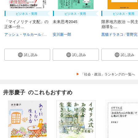
ビジネス・実用
ビジネス・実用
ビジネス・実用
「マイノリティ支配」の
未来思考2045
限界地方政治 ～民
正体―分...
崩壊を...
アッシュ・サルカール
町田敦夫
安川新一郎
黒猫ドラネコ
菅野完
試し読み
試し読み
試し読み
「社会・政治」ランキングの一覧へ
井形慶子 のこれもおすすめ