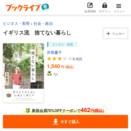
会員登録
ログイン
メニュー
ビジネス・実用
社会・政治
イギリス流 捨てない暮らし
フォロー
ビジネス・実用
井形慶子
3.0
(2)
1,540
円 (税込)
7
pt
462
新規会員70%OFFクーポンで
円(税込)
今すぐ購入