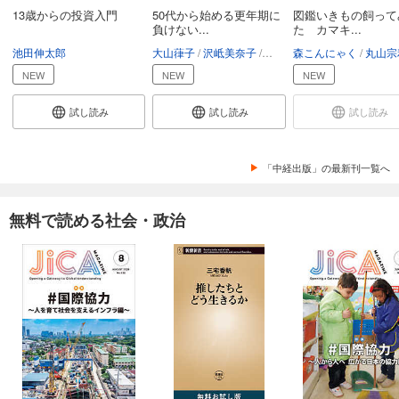
13歳からの投資入門
50代から始める更年期に
図鑑いきもの飼って
負けない...
た カマキ...
池田伸太郎
大山葎子
沢岻美奈子
難波かおり
森こんにゃく
丸山宗
NEW
NEW
NEW
試し読み
試し読み
試し読み
「中経出版」の最新刊一覧へ
無料で読める社会・政治