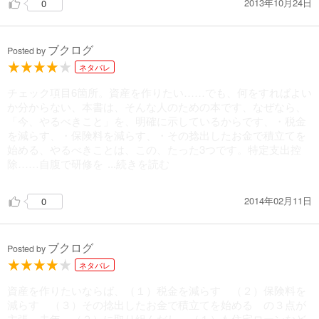
2013年10月24日
0
ブクログ
Posted by
ネタバレ
チェック項目6箇所。資産を作りたい……でも、何をすればよい
か分からない、本書は、そんな人のための本です、なぜなら、
「今、やるべきこと」を、明確に示しているからです、・税金
を減らす、・保険料を減らす、・その捻出したお金で積立てを
始める、やるべきことは、この、たった3つです。特定支出控
除……自腹で研修を
...続きを読む
2014年02月11日
0
ブクログ
Posted by
ネタバレ
資産を作りたいならば、（１）税金を減らす （２）保険料を
減らす （３）その捻出したお金で積立てを始める の３点が
主張。去年、（２）に取り組んだし、（１）も住宅ローンなど