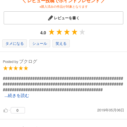
＼ レビュー投稿でポイントプレゼント ／
※購入済みの作品が対象となります
レビューを書く
4.0
タメになる
シュール
笑える
ブクログ
Posted by
#####################################################
#####################################################
############################################
...続きを読む
2019年05月06日
0