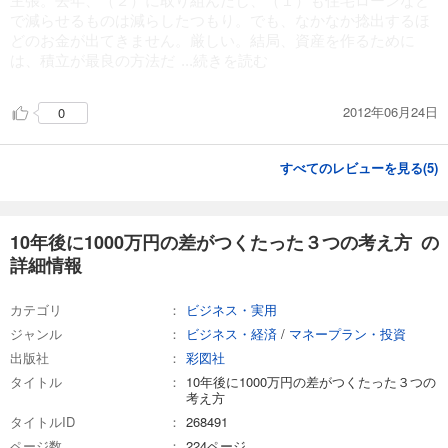
で減らせるものは減らしたつもり。でも、なかなか捻出するほ
どのお金が出てきません。厳しい。結局、資産を作るために
は、積立が最良の方法だ
...続きを読む
2012年06月24日
0
すべてのレビューを見る(
5
)
10年後に1000万円の差がつくたった３つの考え方 の
詳細情報
カテゴリ
ビジネス・実用
ジャンル
ビジネス・経済
/
マネープラン・投資
出版社
彩図社
タイトル
10年後に1000万円の差がつくたった３つの
考え方
タイトルID
268491
ページ数
224ページ