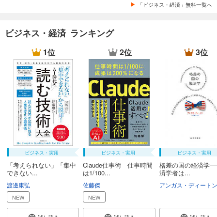
「ビジネス・経済」無料一覧へ
ビジネス・経済 ランキング
1位
2位
3位
ビジネス・実用
ビジネス・実用
ビジネス・実用
「考えられない」「集中
Claude仕事術 仕事時間
格差の国の経済学―
できない...
は1/100...
済学者は...
渡邊康弘
佐藤傑
アンガス・ディート
NEW
NEW