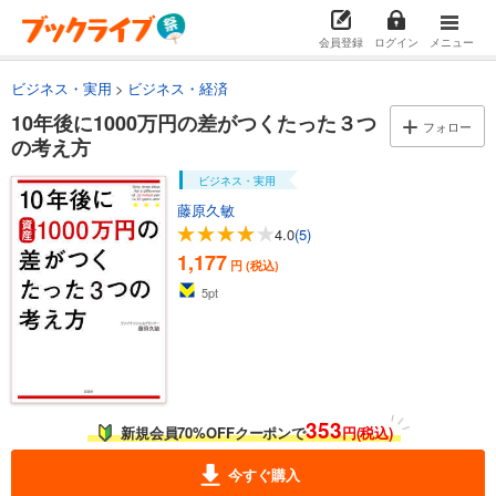
会員登録
ログイン
メニュー
ビジネス・実用
ビジネス・経済
10年後に1000万円の差がつくたった３つ
フォロー
の考え方
ビジネス・実用
藤原久敏
4.0
(5)
1,177
円 (税込)
5
pt
353
新規会員70%OFFクーポンで
円(税込)
今すぐ購入