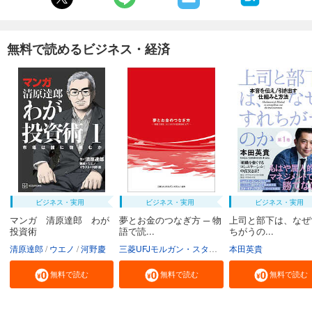
無料で読めるビジネス・経済
ビジネス・実用
ビジネス・実用
ビジネス・実用
マンガ 清原達郎 わが
夢とお金のつなぎ方 ─ 物
上司と部下は、なぜ
投資術
語で読...
ちがうの...
清原達郎
ウエノ
河野慶
三菱UFJモルガン・スタンレー証券株式会社
本田英貴
無料で読む
無料で読む
無料で読む