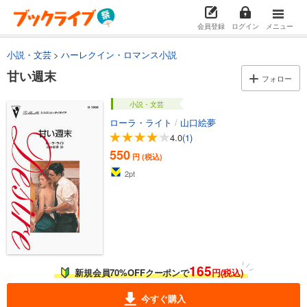
会員登録
ログイン
メニュー
小説・文芸
ハーレクイン・ロマンス小説
甘い週末
フォロー
小説・文芸
ローラ・ライト
/
山口絵夢
4.0
(1)
550
円 (税込)
2
pt
165
新規会員70%OFFクーポンで
円(税込)
今すぐ購入