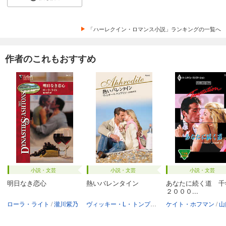
「ハーレクイン・ロマンス小説」ランキングの一覧へ
作者のこれもおすすめ
小説・文芸
小説・文芸
小説・文芸
明日なき恋心
熱いバレンタイン
あなたに続く道 千
２０００...
ローラ・ライト
瀧川紫乃
ヴィッキー・L・トンプソン
ケイト・ホフマン
山口絵夢
山口