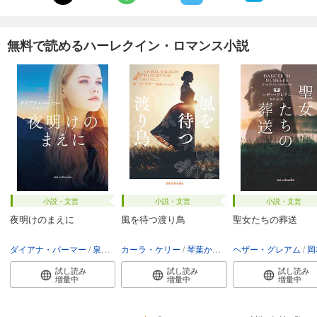
無料で読めるハーレクイン・ロマンス小説
小説・文芸
小説・文芸
小説・文芸
夜明けのまえに
風を待つ渡り鳥
聖女たちの葬送
ダイアナ・パーマー
泉智子
カーラ・ケリー
琴葉かいら
ヘザー・グレアム
岡
試し読み
試し読み
試し読み
増量中
増量中
増量中