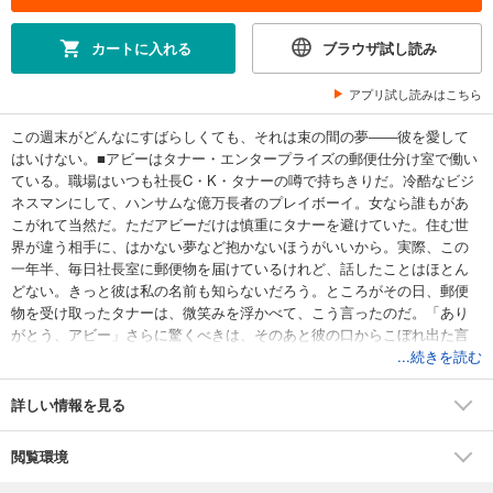
カートに入れる
ブラウザ試し読み
アプリ試し読みはこちら
この週末がどんなにすばらしくても、それは束の間の夢――彼を愛して
はいけない。■アビーはタナー・エンタープライズの郵便仕分け室で働い
ている。職場はいつも社長C・K・タナーの噂で持ちきりだ。冷酷なビジ
ネスマンにして、ハンサムな億万長者のプレイボーイ。女なら誰もがあ
こがれて当然だ。ただアビーだけは慎重にタナーを避けていた。住む世
界が違う相手に、はかない夢など抱かないほうがいいから。実際、この
一年半、毎日社長室に郵便物を届けているけれど、話したことはほとん
どない。きっと彼は私の名前も知らないだろう。ところがその日、郵便
物を受け取ったタナーは、微笑みを浮かべて、こう言ったのだ。「あり
がとう、アビー」さらに驚くべきは、そのあと彼の口からこぼれ出た言
葉だ!「この週末、僕に同行して、妻役を演じてもらえないだろうか」そ
...続きを読む
れは企業買収を有利に運ぶためのビジネスとしての提案だった。
詳しい情報を見る
閲覧環境