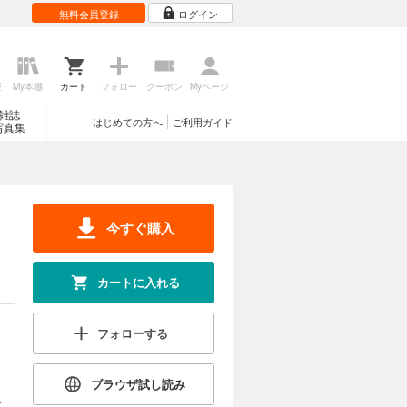
無料会員登録
ログイン
歴
My本棚
カート
フォロー
クーポン
Myページ
雑誌
はじめての方へ
ご利用ガイド
写真集
今すぐ購入
カートに入れる
フォローする
ブラウザ試し読み
。