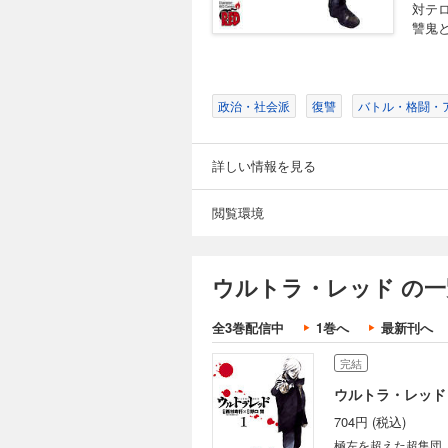
対テ
讐鬼と
政治・社会派
復讐
バトル・格闘・
詳しい情報を見る
閲覧環境
ウルトラ・レッド の一
全3巻配信中
1巻へ
最新刊へ
完結
ウルトラ・レッド
704円 (税込)
極左を超えた超集団