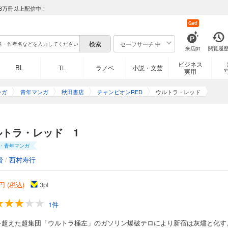
8万冊以上配信中！
Get!
セーフサーチ 中
来店pt
閲覧履
ビジネス
BL
TL
ラノベ
小説・文芸
実用
ンガ
青年マンガ
秋田書店
チャンピオンRED
ウルトラ・レッド
ルトラ・レッド 1
・青年マンガ
賢
/
西村寿行
円 (税込)
3
pt
1件
を超えた超集団「ウルトラ極左」のガソリン爆破テロにより新宿は灰燼と化す