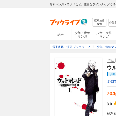
無料マンガ・ラノベなど、豊富なラインナップで18
絞り込み
検索
少年・青年
少女・女性
総合
マンガ
マンガ
電子書籍・漫画 ブックライブ
少年・青年マ
完結
ウ
少年
野口
704
3.0
極左