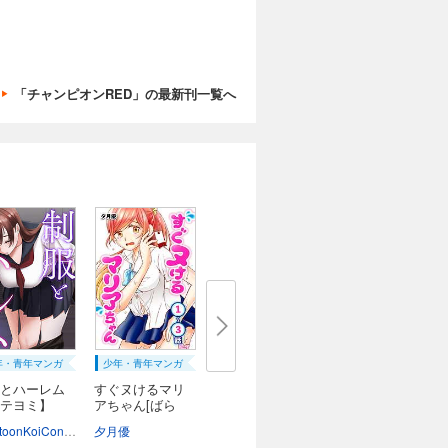
「チャンピオンRED」の最新刊一覧へ
年・青年マンガ
少年・青年マンガ
とハーレム
すぐヌけるマリ
テヨミ】
アちゃん[ばら
売...
WebtoonKoiContent
夕月優