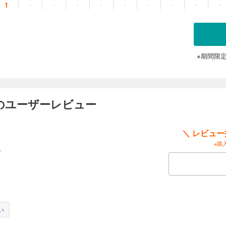
1
・
・
・
・
・
・
・
・
・
※期間限
のユーザーレビュー
＼ レビュ
※購
い