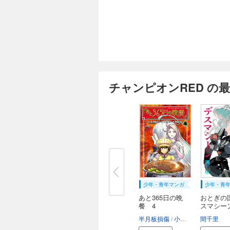
チャンピオンRED の
少年・青年マンガ
少年・青
あと365日の晩
おとぎの
餐 4
スマシー
売...
半月板損傷
小太刀右京（チーム・バレルロール）
間千里