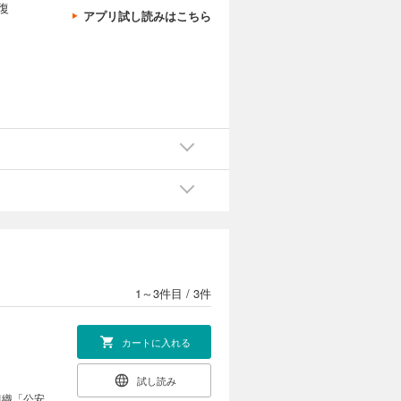
復
アプリ試し読みはこちら
1～3件目
/
3件
カートに入れる
試し読み
組織「公安