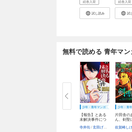
続巻入荷
続巻入荷
試し読み
試
無料で読める 青年マン
少年・青年マンガ
少年・青
【報告】とある
片田舎の
未解決事件につ
ん、剣聖
い...
～...
寺井衒
玄田げんた
佐賀崎し