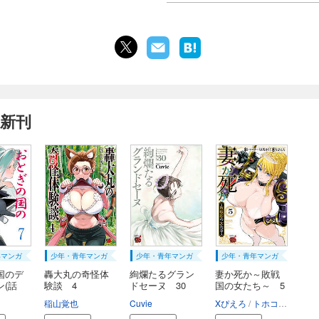
最新刊
年マンガ
少年・青年マンガ
少年・青年マンガ
少年・青年マンガ
国のデ
轟大丸の奇怪体
絢爛たるグラン
妻か死か～敗戦
ン(話
験談 4
ドセーヌ 30
国の女たち～ 5
稲山覚也
須田綱鑑
Cuvie
Xぴえろ
トホコウ
岸馬き