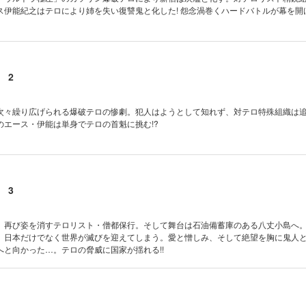
伊能紀之はテロにより姉を失い復讐鬼と化した! 怨念渦巻くハードバトルが幕を開け
 2
次々繰り広げられる爆破テロの惨劇。犯人はようとして知れず、対テロ特殊組織は
のエース・伊能は単身でテロの首魁に挑む!?
 3
、再び姿を消すテロリスト・僧都保行。そして舞台は石油備蓄庫のある八丈小島へ
、日本だけでなく世界が滅びを迎えてしまう。愛と憎しみ、そして絶望を胸に鬼人
へと向かった…。テロの脅威に国家が揺れる!!