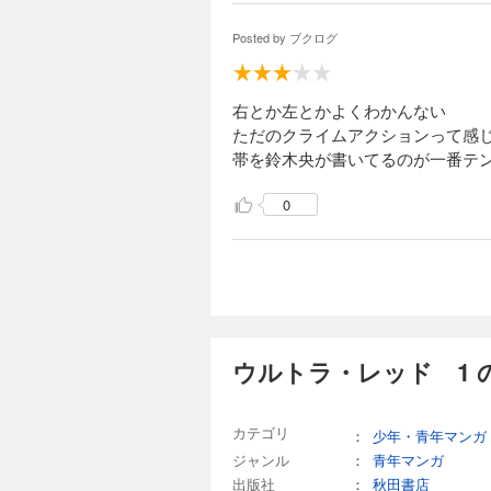
Posted by
ブクログ
右とか左とかよくわかんない
ただのクライムアクションって感
帯を鈴木央が書いてるのが一番テ
0
ウルトラ・レッド 1 
カテゴリ
：
少年・青年マンガ
ジャンル
：
青年マンガ
出版社
：
秋田書店