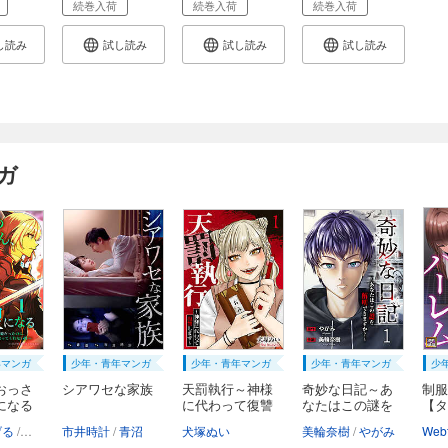
続巻入荷
続巻入荷
続巻入荷
し読み
試し読み
試し読み
試し読み
ガ
年マンガ
少年・青年マンガ
少年・青年マンガ
少年・青年マンガ
少
おっさ
シアワセな家族
天罰執行～神様
奇妙な日記～あ
制服
になる
に代わって復讐
なたはこの謎を
【タ
し...
解...
げる
乍藤和樹
市井時計
鍋島テツヒロ
青沼
犬塚ぬい
美輪奈樹
やがみ