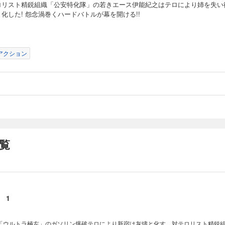
ロリスト精鋭組織「公安特化隊」の若きエース伊能紀之はテロにより姉を失い
化した! 怨念渦巻くハードバトルが幕を開ける!!
アクション
覧
 1
「ウルトラ極左」のガソリン爆破テロにより新宿は灰燼と化す。対テロリスト精鋭