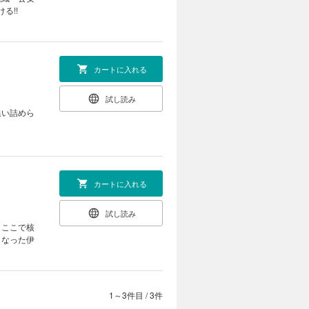
る!!
カートに入れる
試し読み
追い詰めら
カートに入れる
試し読み
。ここで核
となった伊
1～3件目
/
3件