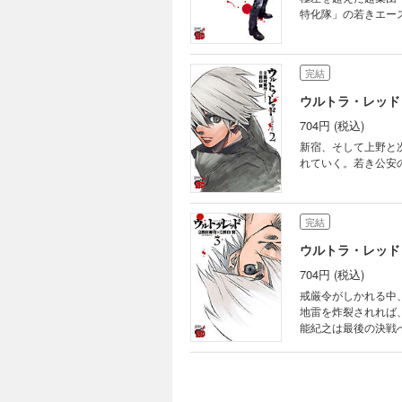
特化隊」の若きエース
完結
ウルトラ・レッド
704円 (税込)
新宿、そして上野と
れていく。若き公安
完結
ウルトラ・レッド
704円 (税込)
戒厳令がしかれる中
地雷を炸裂されれば
能紀之は最後の決戦