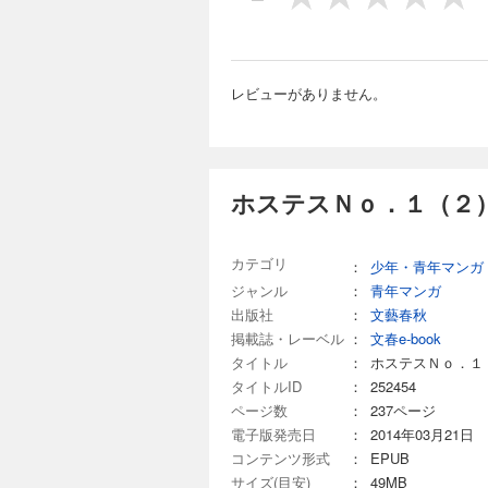
レビューがありません。
ホステスＮｏ．１（２）
カテゴリ
：
少年・青年マンガ
ジャンル
：
青年マンガ
出版社
：
文藝春秋
掲載誌・レーベル
：
文春e-book
タイトル
：
ホステスＮｏ．１
タイトルID
：
252454
ページ数
：
237ページ
電子版発売日
：
2014年03月21日
コンテンツ形式
：
EPUB
サイズ(目安)
：
49MB