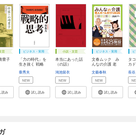
文芸
ビジネス・実用
小説・文芸
ビジネス・実用
ビ
崎豊子
「力の時代」を
本当にあった話
文春ムック み
タコ
生き抜く 戦略
（の話）
んなの介護 老
カド
的...
人...
垂秀夫
鴻池留衣
文藝春秋
長谷
NEW
NEW
NEW
N
し読み
試し読み
試し読み
試し読み
ガ