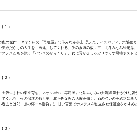
（１）
 ネオン街の「再建屋」北斗みなみ参上! 美人でナイスバディ。大阪生まれの東京
や失敗だらけの人生を「再建」してくれる、夜の浪速の救世主、北斗みなみ登場篇
ホステスたちを救う「バンスのからくり」、女に貢がせしゃぶりつくす悪徳ホスト
寝るために用意された「特攻ホステス」の物語etc. 夜の世界の裏も分かる。「ええ
界ではホステスが全てや!」。みなみのタンカが今宵も炸裂する!
（２）
生まれの東京育ち。ネオン街の「再建屋」北斗みなみの大活躍 潰れかけた店や失敗だら
してくれる、夜の浪速の救世主、北斗みなみの活躍を描く。酒の強いのを武器に新
い過去とは?(「涙の杯一本勝負」)。甘い言葉でホステスを独立させ保証金をかすめと
描く「ミナミのジャングル」。娘を名門私立小学校に入れようとするホステスの前に
ち”。みなみの逆転の秘策とは?(「ママはホステス!」)etc.「あんた これから地獄
かり地獄見物してらっしゃいッ!」。みなみのタンカが今宵も炸裂する! 「ミナミの
（３）