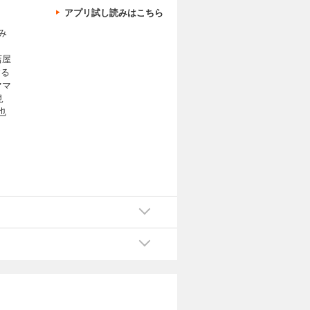
アプリ試し読みはこちら
み
店屋
する
ママ
見
也