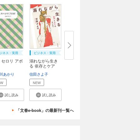
ジネス・実用
ビジネス・実用
 セロリ アボ
溺れながら生き
る 依存とケア
の...
川あかり
信田さよ子
EW
NEW
試し読み
試し読み
「文春e-book」の最新刊一覧へ