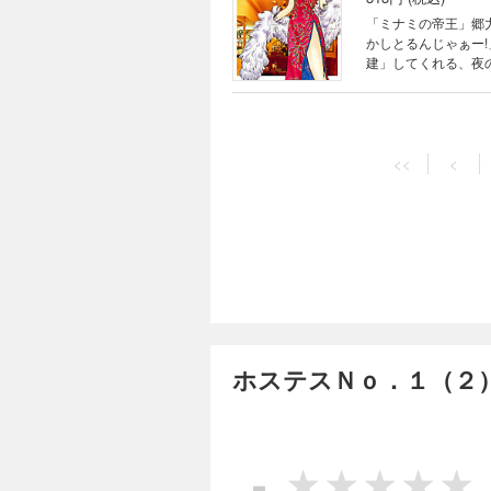
「ミナミの帝王」郷力也の傑作! シリーズ完結
かしとるんじゃぁー
建」してくれる、夜
男にみなみの相棒“雀
ステス大戦争～」)
<<
<
ホステスＮｏ．１（２
-