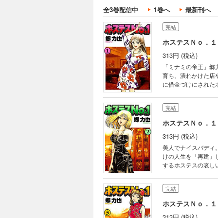
全3巻配信中
1巻へ
最新刊へ
完結
ホステスＮｏ．１
313円 (税込)
「ミナミの帝王」郷力也の傑作!
育ち。潰れかけた店
に借金づけにされた
ストを倒せ」、客と
しいやっ! お水の世
完結
ホステスＮｏ．１
313円 (税込)
美人でナイスバディ。大阪
けの人生を「再建」
するホステスの哀し
屋ゴロ”との闘いを
る“上流なお母さんた
完結
になるでえッ。しっ
也の傑作!
ホステスＮｏ．１
313円 (税込)