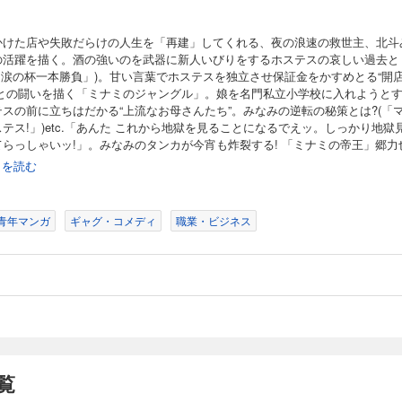
かけた店や失敗だらけの人生を「再建」してくれる、夜の浪速の救世主、北斗
の活躍を描く。酒の強いのを武器に新人いびりをするホステスの哀しい過去と
(「涙の杯一本勝負」)。甘い言葉でホステスを独立させ保証金をかすめとる“開
”との闘いを描く「ミナミのジャングル」。娘を名門私立小学校に入れようと
テスの前に立ちはだかる“上流なお母さんたち”。みなみの逆転の秘策とは?(「
テス!」)etc.「あんた これから地獄を見ることになるでえッ。しっかり地獄
てらっしゃいッ!」。みなみのタンカが今宵も炸裂する! 「ミナミの帝王」郷力
!
続きを読む
青年マンガ
ギャグ・コメディ
職業・ビジネス
覧