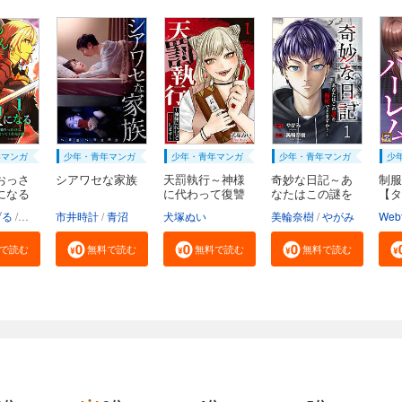
年マンガ
少年・青年マンガ
少年・青年マンガ
少年・青年マンガ
少
おっさ
シアワセな家族
天罰執行～神様
奇妙な日記～あ
制服
になる
に代わって復讐
なたはこの謎を
【タ
し...
解...
げる
乍藤和樹
市井時計
鍋島テツヒロ
青沼
犬塚ぬい
美輪奈樹
やがみ
で読む
無料で読む
無料で読む
無料で読む