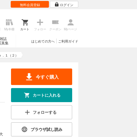
無料会員登録
ログイン
歴
My本棚
カート
フォロー
クーポン
Myページ
雑誌
はじめての方へ
ご利用ガイド
写真集
ｏ．１（２）
今すぐ購入
カートに入れる
フォローする
ブラウザ試し読み
大