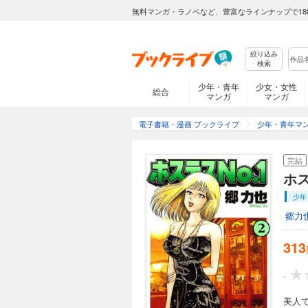
無料マンガ・ラノベなど、豊富なラインナップで18
絞り込み
検索
少年・青年
少女・女性
総合
マンガ
マンガ
電子書籍・漫画 ブックライブ
少年・青年マ
完結
ホ
少年
郷力
313
-
美人