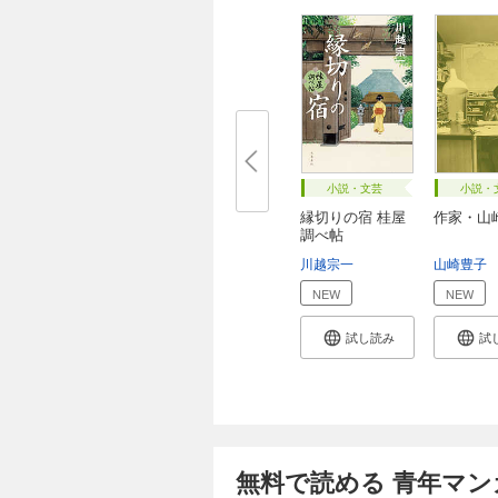
小説・文芸
小説・
縁切りの宿 桂屋
作家・山
調べ帖
川越宗一
山崎豊子
NEW
NEW
試し読み
試
無料で読める 青年マン