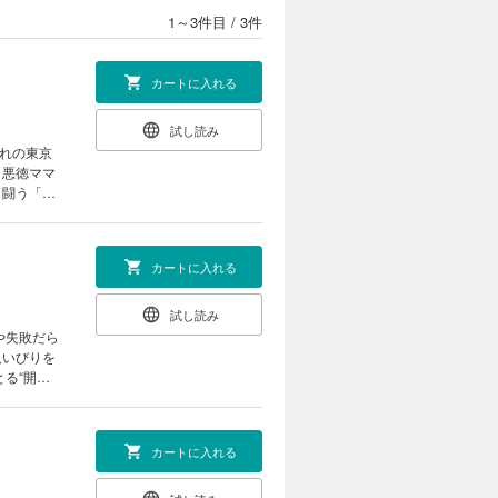
1～3件目
/
3件
カートに入れる
試し読み
。悪徳ママ
と闘う「ホ
かげんに
カートに入れる
試し読み
人いびりを
る“開店
立ちはだか
を見ること
帝王」郷力
カートに入れる