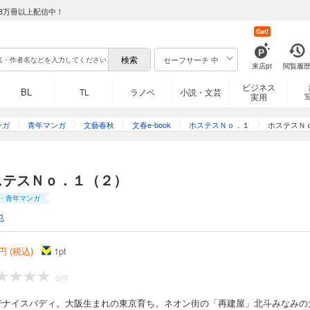
8万冊以上配信中！
Get!
セーフサーチ 中
来店pt
閲覧履
ビジネス
BL
TL
ラノベ
小説・文芸
実用
ンガ
青年マンガ
文藝春秋
文春e-book
ホステスＮｏ．１
ホステスＮ
ステスＮｏ．１（２）
・青年マンガ
也
円 (税込)
1
pt
0件
でナイスバディ。大阪生まれの東京育ち。ネオン街の「再建屋」北斗みなみの