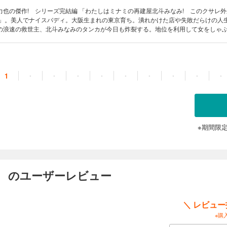
編 「わたしはミナミの再建屋北斗みなみ! このクサレ外道が何ぬ
!」。美人でナイスバディ。大阪生まれの東京育ち。潰れかけた店や失敗だらけの人
の浪速の救世主、北斗みなみのタンカが今日も炸裂する。地位を利用して女をしゃ
”が挑む「さらば、冬の雀」。北斗みなみの隠された驚愕の過去とは!? (「ミナミv
。時に美しく、時にセクシーに、時に鬼に! ネオン街の再建屋北斗みなみシリーズ完
1
・
・
・
・
・
・
・
・
・
※期間限
） のユーザーレビュー
＼ レビュ
※購