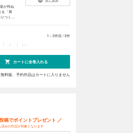
試し読み
生を「再
ぶりつくす
s銀座～ホ
結篇。
1～3件目
/
3件
>
>>
カートに全巻入れる
定無料版、予約作品はカートに入りません
ー投稿でポイントプレゼント ／
入済みの作品が対象となります