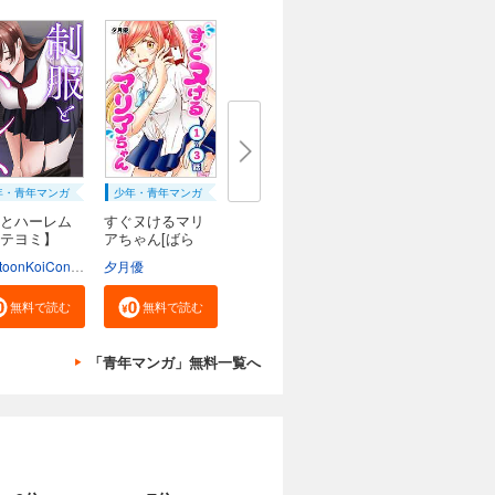
年・青年マンガ
少年・青年マンガ
とハーレム
すぐヌけるマリ
テヨミ】
アちゃん[ばら
売...
WebtoonKoiContent
夕月優
無料で読む
無料で読む
「青年マンガ」無料一覧へ