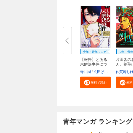
少年・青年マンガ
少年・青
【報告】とある
片田舎の
未解決事件につ
ん、剣聖
い...
～...
寺井衒
玄田げんた
佐賀崎し
無料で読む
無料
青年マンガ ランキング