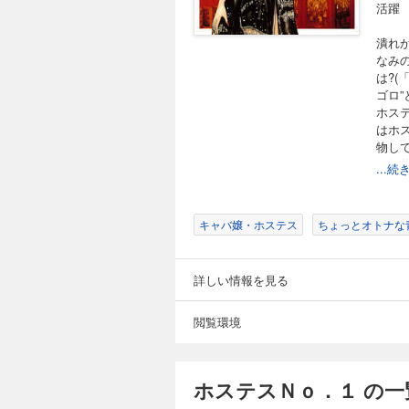
活躍
潰れ
なみ
は?
ゴロ
ホス
はホス
物し
の傑作
...
キャバ嬢・ホステス
ちょっとオトナな
詳しい情報を見る
閲覧環境
ホステスＮｏ．１ の一