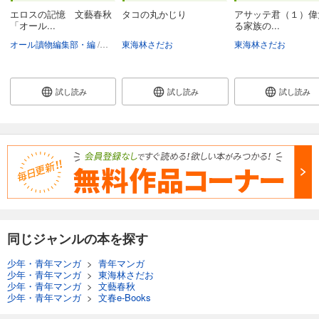
エロスの記憶 文藝春秋
タコの丸かじり
アサッテ君（１）偉
「オール...
る家族の...
オール讀物編集部・編
小池真理子
東海林さだお
桐野夏生
村山由佳
桜木紫乃
東海林さだお
林真理子
試し読み
試し読み
試し読み
同じジャンルの本を探す
少年・青年マンガ
>
青年マンガ
少年・青年マンガ
>
東海林さだお
少年・青年マンガ
>
文藝春秋
少年・青年マンガ
>
文春e-Books