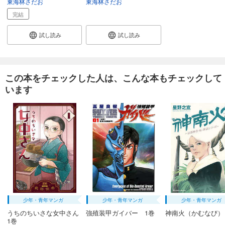
東海林さだお
東海林さだお
完結
試し読み
試し読み
この本をチェックした人は、こんな本もチェックして
います
少年・青年マンガ
少年・青年マンガ
少年・青年マンガ
うちのちいさな女中さん
強殖装甲ガイバー 1巻
神南火（かむなび）
1巻