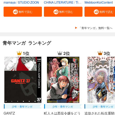
mamaya
STUDIO ZOON
CHINA LITERATURE
Tiankongshu Mangongchang
WebtoonKoiContent
無料で読む
無料で読む
無料で読む
「青年マンガ」無料一覧へ
青年マンガ ランキング
1位
2位
3位
少年・青年マンガ
少年・青年マンガ
少年・青年マンガ
GANTZ
町人Ａは悪役令嬢をどう
追放された転生重騎