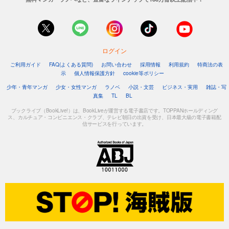
ログイン
ご利用ガイド
FAQ(よくある質問)
お問い合わせ
採用情報
利用規約
特商法の表
示
個人情報保護方針
cookie等ポリシー
少年・青年マンガ
少女・女性マンガ
ラノベ
小説・文芸
ビジネス・実用
雑誌・写
真集
TL
BL
ブックライブ（BookLive!）は、BookLiveが運営する電子書店です。TOPPANホールディング
ス、カルチュア・コンビニエンス・クラブ、テレビ朝日の出資を受け、日本最大級の電子書籍配
信サービスを行っています。