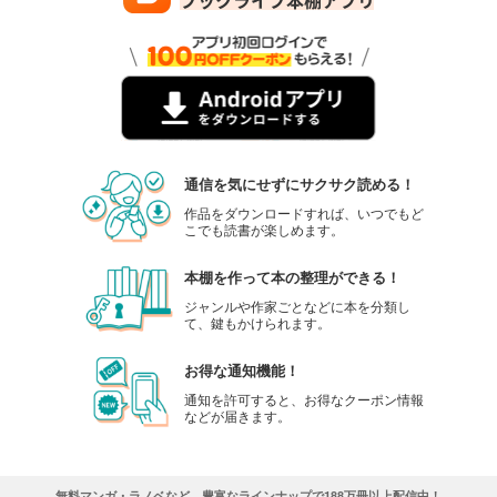
通信を気にせずにサクサク読める！
作品をダウンロードすれば、いつでもど
こでも読書が楽しめます。
本棚を作って本の整理ができる！
ジャンルや作家ごとなどに本を分類し
て、鍵もかけられます。
お得な通知機能！
通知を許可すると、お得なクーポン情報
などが届きます。
無料マンガ・ラノベなど、豊富なラインナップで188万冊以上配信中！