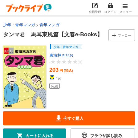
会員登録
ログイン
メニュー
少年・青年マンガ
青年マンガ
タンマ君 馬耳東風篇【文春e-Books】
フォロー
少年・青年マンガ
東海林さだお
-
(0)
203
円 (税込)
1
pt
完結
今すぐ購入
カートに入れる
ブラウザ試し読み