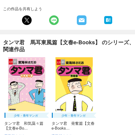
この作品を共有しよう
タンマ君 馬耳東風篇【文春e-Books】 のシリーズ、
関連作品
少年・青年マンガ
少年・青年マンガ
タンマ君 和気藹々篇
タンマ君 発奮篇【文春
【文春e-Bo...
e-Books...