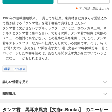
アプリ試し読みはこちら
1968年の連載開始以来、一貫して平社員。東海林さだおさんが愛情込め
て描き続ける『タンマ君』を電子書籍で賞味しませんか?
タンマ君に欠かせないサブキャラクターといえば、例のメガネ上司。ネ
チネチとタンマ君に嫌味を言い、でもその間、タンマ君の脳内は晩飯の
メニューの検討に余念がない。この見事な馬耳東風っぷりこそ、タンマ
君をストレスフリーな万年平社員たらしめている要因です。そう、時代
は“聞く力”の一歩先を行く“聞き流す力”。週刊文春2013年掲載分を一冊に
パッケージした本書を読めば、あなたも聞き流す力が身についてハッピ
ーになる……かもしれませんよ。
職業・ビジネス
詳しい情報を見る
閲覧環境
タンマ君 馬耳東風篇【文春e-Books】 のユーザー