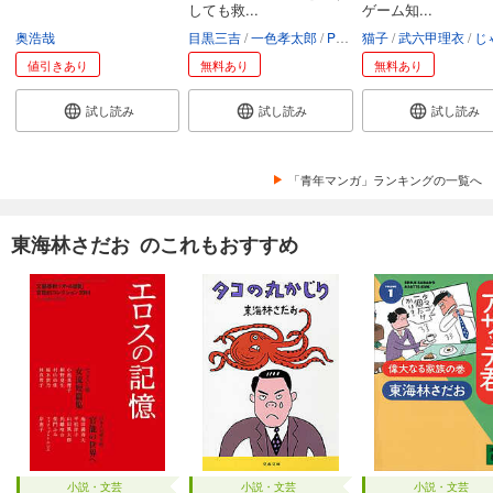
しても救...
ゲーム知...
奥浩哉
目黒三吉
一色孝太郎
Parum
猫子
武六甲理衣
じゃい
値引きあり
無料あり
無料あり
試し読み
試し読み
試し読み
「青年マンガ」ランキングの一覧へ
東海林さだお のこれもおすすめ
小説・文芸
小説・文芸
小説・文芸