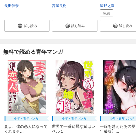
長田佳奈
高屋良樹
星野之宣
完結
試し読み
試し読み
試し読み
無料で読める青年マンガ
少年・青年マンガ
少年・青年マンガ
少年・青年マンガ
妻よ、僕の恋人になって
世界で一番綺麗な姉はレ
一線を越えたあの夏
くれませ...
ベル１
年齢版】...