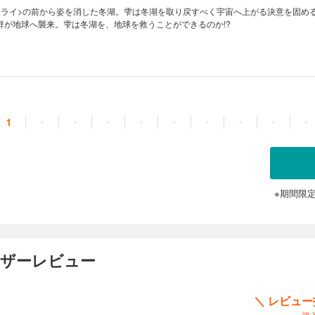
ュライ>の前から姿を消した冬湖。雫は冬湖を取り戻すべく宇宙へ上がる決意を固め
群が地球へ襲来。雫は冬湖を、地球を救うことができるのか!?
1
・
・
・
・
・
・
・
・
・
※期間限
ーザーレビュー
＼ レビュ
※購