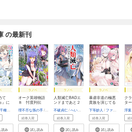
 の最新刊
ベ
ラノベ
ラノベ
ラノベ
めて
オーク英雄物語
人類滅亡BADエ
暴虐非道の極悪
クラ
ョ』に
８ 忖度列伝
ンドまであと２
貴族を演じてる
ター
年...
だ...
妹...
千種みのり
理不尽な孫の手
朝凪
不破貞仁
へいろー
下等妙人
ファルまろ
浮葉
続巻入荷
続巻入荷
続巻入荷
続
し読み
試し読み
試し読み
試し読み