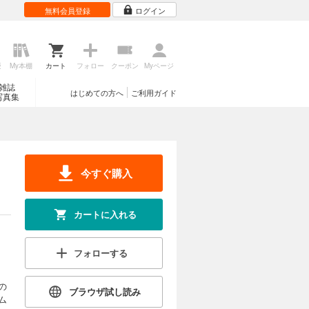
無料会員登録
ログイン
歴
My本棚
カート
フォロー
クーポン
Myページ
雑誌
はじめての方へ
ご利用ガイド
写真集
今すぐ購入
カートに入れる
フォローする
の
ブラウザ試し読み
ム