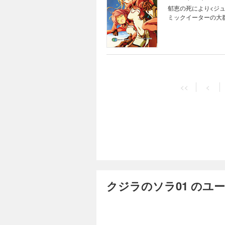
郁恵の死により<ジ
ミックイーターの大
<<
<
クジラのソラ01 のユ