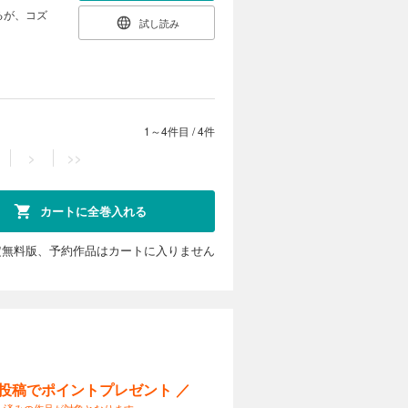
るが、コズ
試し読み
1～4件目
/
4件
>
>>
カートに全巻入れる
定無料版、予約作品はカートに入りません
ー投稿でポイントプレゼント ／
入済みの作品が対象となります