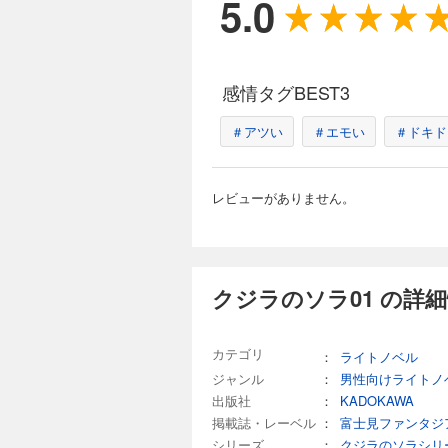
5.0
感情タグBEST3
＃アツい
＃エモい
＃ドキド
レビューがありません。
クジラのソラ01 の詳
カテゴリ
：
ライトノベル
ジャンル
：
男性向けライトノ
出版社
：
KADOKAWA
掲載誌・レーベル
：
富士見ファンタジ
シリーズ
：
クジラのソラシリ