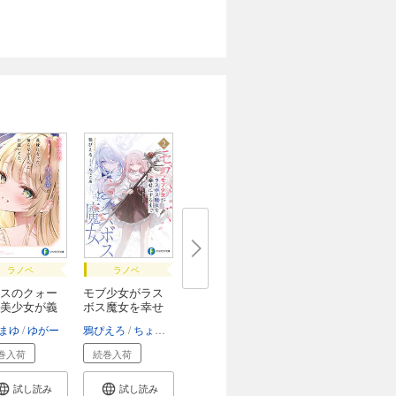
ラノベ
ラノベ
スのクォー
モブ少女がラス
美少女が義
ボス魔女を幸せ
に...
まゆ
ゆがー
鴉ぴえろ
ちょこ庵
巻入荷
続巻入荷
試し読み
試し読み