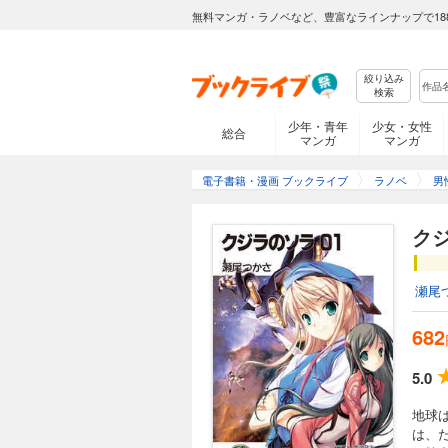
無料マンガ・ラノベなど、豊富なラインナップで18
絞り込み
検索
少年・青年
少女・女性
総合
マンガ
マンガ
電子書籍・漫画 ブックライブ
ラノベ
男
クジ
瀬尾
682
5.0
地球
は、