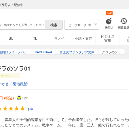
8万冊以上配信中！
Get!
セーフサーチ 中
来店pt
閲覧履
ビジネス
BL
TL
ラノベ
小説・文芸
実用
性向けライトノベル
KADOKAWA
富士見ファンタジア文庫
クジラのソラ
ラのソラ01
ラノベ
つかさ
/
菊池政治
円 (税込)
3
pt
1件
は、異星人の圧倒的艦隊を目の前にして、全面降伏した。彼らが残していった
たったひとつのシステム。戦争ゲーム。一年に一度、三人一組で行われるゲー