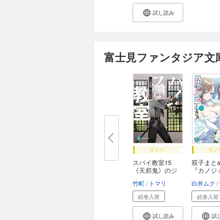
試し読み
富士見ファンタジア文庫
ラノベ
ラノ
スパイ教室15
双子まと
《天邪鬼》のジ
『カノジ
ビ...
しな...
竹町
トマリ
白井ムク
続巻入荷
続巻入荷
試し読み
試