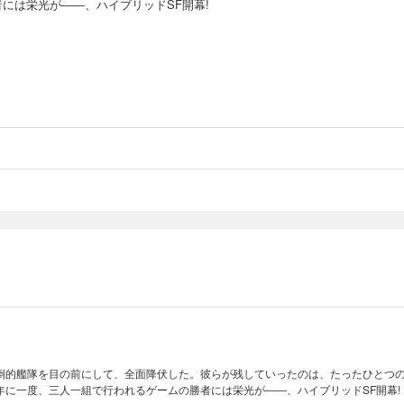
者には栄光が――、ハイブリッドSF開幕!
倒的艦隊を目の前にして、全面降伏した。彼らが残していったのは、たったひとつ
年に一度、三人一組で行われるゲームの勝者には栄光が――、ハイブリッドSF開幕!