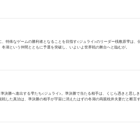
に、特殊なゲームの勝利者となることを目指す<ジュライ>のリーダー桟敷原雫は、
、冬湖という仲間とともに予選を突破し、いよいよ世界戦の舞台へと臨むが。
き準決勝へ進出する雫たち<ジュライ>。準決勝で当たる相手は、くじら憑きと思し
観戦した真治は、準決勝の相手が宇宙に消えたはずの冬湖の両親枕井夫妻だと断言