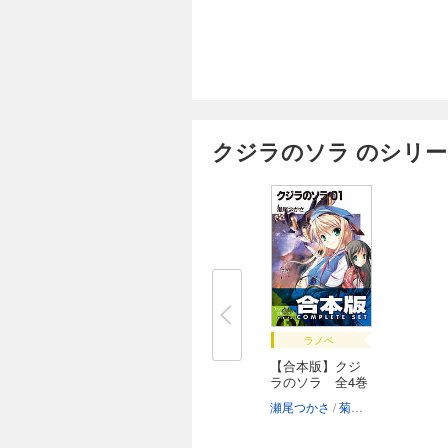
クジラのソラ のシリ
ラノベ
【合本版】クジ
ラのソラ 全4巻
瀬尾つかさ
菊池政治