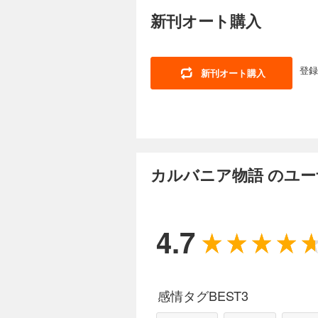
エキューとライアン
新刊オート購入
絶対別れてるよ！」
伝とともに奇妙な“呪
登録
新刊オート購入
カルバニア物語 
660円 (税込)
「おれがナジャルを
アンはカンカン。と
に、周囲の期待は高ま
カルバニア物語 のユ
カルバニア物語 
660円 (税込)
4.7
超真面目王子コンラ
ルに、カルバニアの
他、エキューパパの
感情タグBEST3