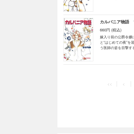
カルバニア物語 
660円 (税込)
嫁入り前の公爵令嬢
と“はじめての夜”
う医師の姿を目撃する
カルバニア物語 
660円 (税込)
<<
<
念願叶って、ついに
体に異変が──「最
して式典当日、予想
カルバニア物語 
660円 (税込)