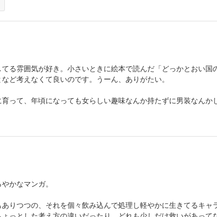
倫相手と噂されていた人妻は、女王タニアの母プラティナだった!? 隣国クロスチ
タニアのためにプラティナをカルバニアに連れ帰ろうとする。ところがそんな折、
!? 人気シリーズ王宮ストーリー第15巻。
してる雰囲気が好き。小さいときに絵本で読んだ「どっかとおい国
となど考えなくて良いのです。うーん、ありがたい。
16
に育って、年頃になっても女らしい趣味なんか持たずに男装なんか
ことになった、エキューの父・カイルとナタリーの結婚式。大騒ぎのタンタロット
ずっと離れていた女王タニアと元王妃プラティナを再会させる、密かな計画が進行
再会の時――!! 大人気王宮ストーリー16巻。
17
ろやかなマンガ。
、初めての長期休暇を楽しんでいたタニア。その陰でダゴル長官が、女王のお相手
な美男を前にしても結婚の実感は湧かないけれど、毎日訪ねてくるコンラッドとの時
もありつつの、それを個々飲み込んで処理し軽やかに生きてるキャ
然、コンラッドが帰国すると告げられて…!?
ちょっとした考え方の違いだったり。どれも少しだけ救いがあって