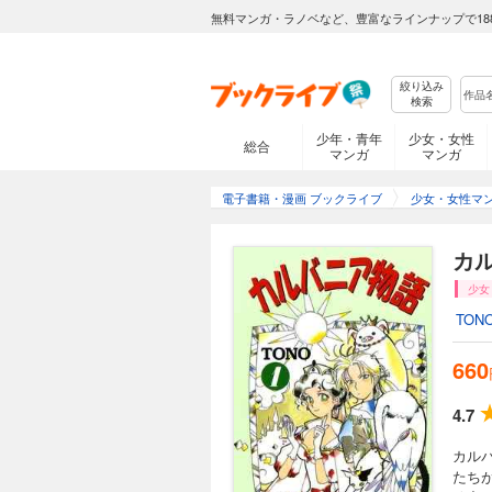
無料マンガ・ラノベなど、豊富なラインナップで18
絞り込み
検索
少年・青年
少女・女性
総合
マンガ
マンガ
電子書籍・漫画 ブックライブ
少女・女性マ
カ
少女
TON
660
4.7
カルバ
たち