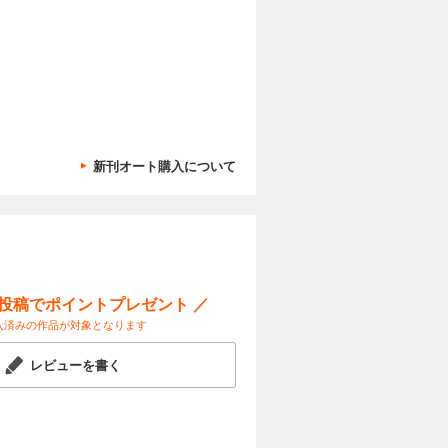
るころには
試し読み
ューの武勇
カートに入れる
新刊オート購入について
ューとライ
試し読み
ルの行動
ー投稿でポイントプレゼント ／
カートに入れる
入済みの作品が対象となります
スキャンダ
試し読み
? その
レビューを書く