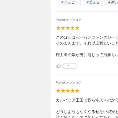
カルバニア物語15
＃ハッピー
＃笑える
＃深い
660円 (税込)
コンラッド王子の不
Posted by
ブクログ
知ったエキューは、
緊急帰国命令が出て…
このほわほわーっとファンタジー
そのまんまで、それ以上難しいこ
カルバニア物語 
682円 (税込)
権力者の娘が男に混じって男勝り
晴れて執り行われる
れど、その裏では、
1
て…!? 母娘、念願の
Posted by
ブクログ
カルバニア物語 
682円 (税込)
カルバニア王国で暮らす人々のか
女王に即位して以来
ていた…!? どん
どうしようもなくやるせない現実
しい──。ところが突
誰も悪くないのに苦しんでたり、