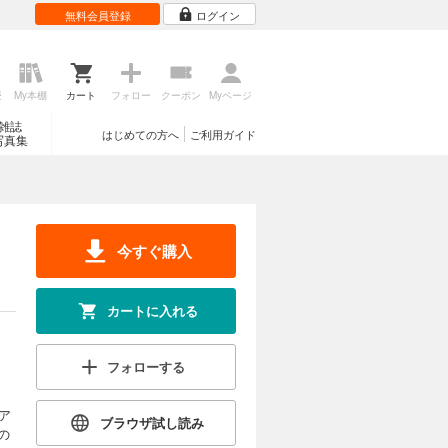
無料会員登録
ログイン
歴
My本棚
カート
フォロー
クーポン
Myページ
雑誌
はじめての方へ
ご利用ガイド
写真集
今すぐ購入
カートに入れる
フォローする
ア
ブラウザ試し読み
の