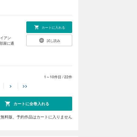
カートに入れる
ライアン
試し読み
部屋に通
1～10件目
/
22件
カートに入れる
>
>>
エキューの
試し読み
!?」 そ
カートに全巻入れる
定無料版、予約作品はカートに入りません
カートに入れる