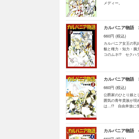
メディー。
カルバニア物語 
660円 (税込)
カルバニア女王の乳
貌と権力・知力・腕
コのムネ!? セク
カルバニア物語 
660円 (税込)
公爵家のひとり娘と
囲気の青年貴族が現
は…!? 自由奔放
カルバニア物語 
660円 (税込)