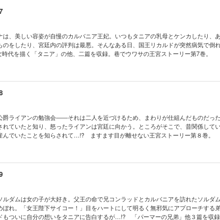
7
ナは、美しい容姿が自慢のカルバニア王妃。いつもタニアの乳母とケンカしたり、
ものをしたり、宮廷内の評判は最悪。そんなある日、国王リカルドが突然病気で倒
少女時代を描く「タニア」の他、二篇を収録。巷でウワサの王宮ストーリー第7巻。
8
公爵ライアンの勉強会――それは二人を近づけるため、まわりが仕組んだものだった
されていたと知り、怒ったライアンは宮廷に向かう。ところがそこで、昔関係して
産んでいたことを知らされて…!? ますます目が離せない王宮ストーリー第８巻。
9
ソルダムは女の子が大好き。父王の命で兄コンラッドとカルバニアを訪れたソルダ
めぼれ。「女王陛下サイコー！」目をハートにして明るく無邪気にアプローチする
ドもついに自分の想いをタニアに告白するが…!? 「パーマーの兄弟」他３篇を収