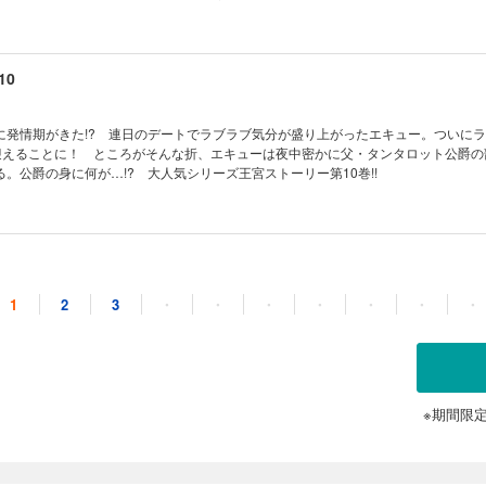
10
に発情期がきた!? 連日のデートでラブラブ気分が盛り上がったエキュー。ついに
を迎えることに！ ところがそんな折、エキューは夜中密かに父・タンタロット公爵の
。公爵の身に何が…!? 大人気シリーズ王宮ストーリー第10巻!!
11
1
2
3
・
・
・
・
・
・
・
公爵家を継ぐことになったエキュー。ところが継承式を数日後にひかえたある日、
近どうも腹が苦しいんだ」「すっぱいものが食べたい」「…わたし、妊娠してるかも…
外の事態に公爵家は…!? 大人気シリーズ王宮コメディー第11巻。
※期間限
12