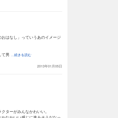
カートに入れる
アでそれを
試し読み
エキューに
のおはなし」っていうあのイメージ
カートに入れる
して男
...続きを読む
公爵家だけ
試し読み
してい
2013年01月05日
カートに入れる
選びを進め
試し読み
間は待ち遠
ラクターがみんなかわいい。
なかなかいい感じに進みそうだなっ