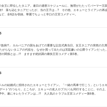
の女王に即位したタニア。連日の過密スケジュールに、無理がたたってパーマー王
敗!! 落ち込むタニアだったが、当の王子は…? その他、エキューとライアンの再
など、全6話を収録。華麗でちょっと辛口の王宮コメディー。
5
が急病!?」 カルバニアの国をあげての重要な記念式典当日。女王タニアの突然の欠
りたがらないタニアの代役を、なぜか買って出たのは宮廷嫌いの公爵ライアンだった
密の関係とは…!? ますます絶好調の痛快王宮コメディ第5巻。
6
ベルの結婚式に招待されたエキューとライアン。「一緒の馬車で行こう」というエ
デート”のつもり。ところが、エキューの友人ロプス(♂)も同行することに。その上
夢中。遂にキレたライアンは…!? 大人気のトラブル王宮コメディー第6巻。