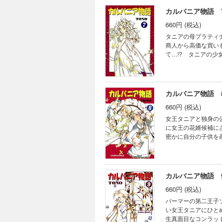
カルバニア物語 
660円 (税込)
タニアの母プラティ
商人から高価な買い
て…!? タニアの
カルバニア物語 
660円 (税込)
女王タニアと独身の
に女王の花婿候補に
密かに自分の子供を
カルバニア物語 
660円 (税込)
パーマーの第二王子
い女王タニアにひと
生真面目なコンラッ