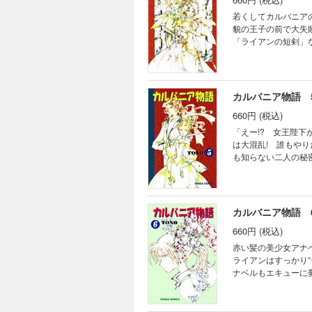
若くしてカルバニア
貌の王子の前で大失
「ライアンの短剣」
カルバニア物語 
660円 (税込)
「えー!? 女王陛下
は大混乱! 誰もや
も知らない二人の秘
カルバニア物語 
660円 (税込)
赤い髪の美少女アナ
ライアンはすっかり“
ナベルもエキューに