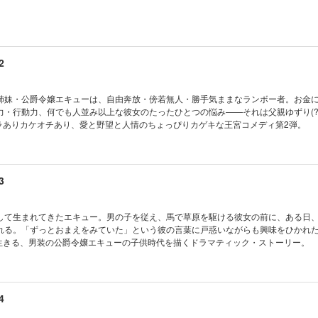
2
姉妹・公爵令嬢エキューは、自由奔放・傍若無人・勝手気ままなランボー者。お金
力・行動力、何でも人並み以上な彼女のたったひとつの悩み――それは父親ゆずり(?
ハラありカケオチあり、愛と野望と人情のちょっぴりカゲキな王宮コメディ第2弾。
3
して生まれてきたエキュー。男の子を従え、馬で草原を駆ける彼女の前に、ある日
れる。「ずっとおまえをみていた」という彼の言葉に戸惑いながらも興味をひかれ
に生きる、男装の公爵令嬢エキューの子供時代を描くドラマティック・ストーリー。
4