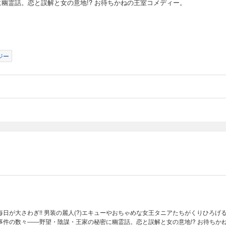
に幽霊話。恋と誤解と女の意地!? お待ちかねの王室コメディー。
ジー
日が大さわぎ!! 男装の麗人(?)エキューやおちゃめな女王タニアたちがくりひろげ
事件の数々――野望・陰謀・王家の秘密に幽霊話。恋と誤解と女の意地!? お待ちか