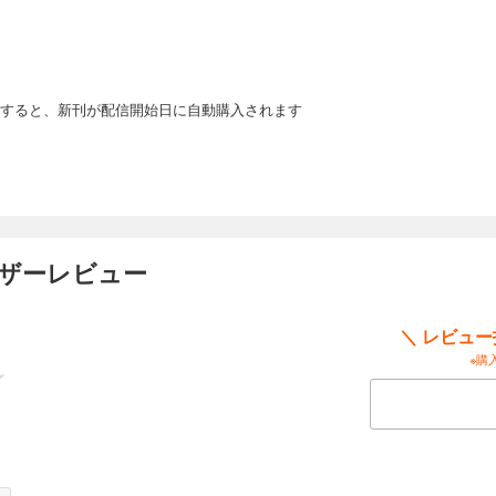
が遂に恋人同士になったことを聞いたエキュー大好き少年フラン。「ぼくが成人す
と仕事ででかけたエキューを追って国境の街カスタードへ――そこでは女公爵エキ
い”の噂が広まっていて…!? 大人気王宮コメディー第12巻。
すると、新刊が配信開始日に自動購入されます
13
ボコッてやる！」女王タニアにタチの悪いいたずらを仕掛けたナジャル王子にエキ
ころが性格に難はあるものの、成績優秀・容姿端麗、王族としてソツのないナジャ
っていって…!? まさかの宮廷大波乱!? 人気シリーズ第13巻。
ーザーレビュー
14
＼ レビュ
※購
ッドが、子持ちの人妻と駆け落ち!? 隣国クロスチアから入ってきたとんでもない
宮廷は大さわぎ。次々聞こえてくるウワサに平静を装いつつも気になるタニアは…!
意外な真実に迫る（!?）「カイルの秘密」等も収録。人気シリーズ14巻。