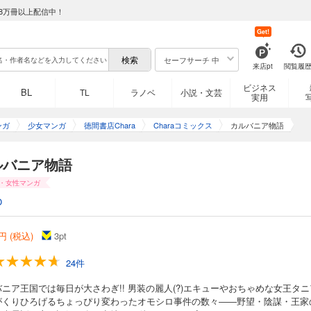
8万冊以上配信中！
Get!
セーフサーチ 中
来店pt
閲覧履
ビジネス
BL
TL
ラノベ
小説・文芸
実用
ンガ
少女マンガ
徳間書店Chara
Charaコミックス
カルバニア物語
ルバニア物語
・女性マンガ
O
円 (税込)
3
pt
24件
ニア王国では毎日が大さわぎ!! 男装の麗人(?)エキューやおちゃめな女王タニ
がくりひろげるちょっぴり変わったオモシロ事件の数々――野望・陰謀・王家