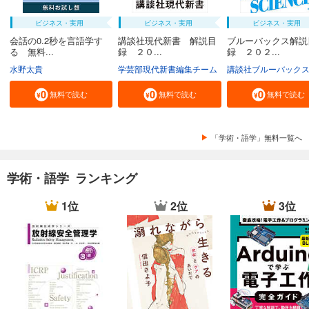
ビジネス・実用
ビジネス・実用
ビジネス・実用
会話の0.2秒を言語学す
講談社現代新書 解説目
ブルーバックス解説
る 無料...
録 ２０...
録 ２０２...
水野太貴
学芸部現代新書編集チーム
講談社ブルーバック
無料で読む
無料で読む
無料で読む
「学術・語学」無料一覧へ
学術・語学 ランキング
1位
2位
3位