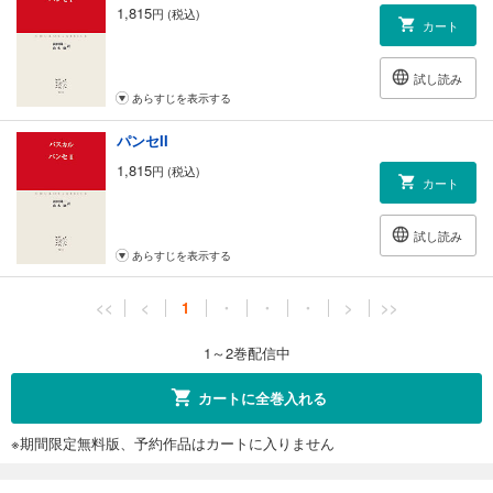
1,815
円 (税込)
カート
試し読み
あらすじを表示する
パンセII
1,815
円 (税込)
カート
試し読み
あらすじを表示する
<<
<
1
・
・
・
>
>>
1～2巻配信中
カートに全巻入れる
※期間限定無料版、予約作品はカートに入りません