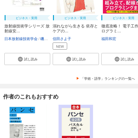
ビジネス・実用
ビジネス・実用
ビジネス・実用
放射線技術学シリーズ 放
溺れながら生きる 依存と
徹底攻略！ 電子工作
射線安...
ケアの...
ログラミ...
日本放射線技術学会
磯辺智範
信田さよ子
清水秀雄
南一幸
鈴木昇一
福田和宏
西谷源展
NEW
試し読み
試し読み
試し読み
「学術・語学」ランキングの一覧へ
作者のこれもおすすめ