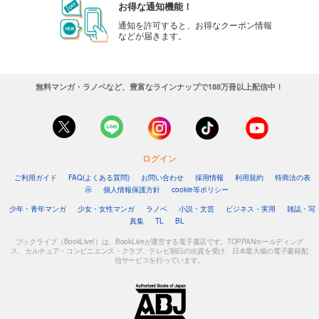
お得な通知機能！
通知を許可すると、お得なクーポン情報
などが届きます。
無料マンガ・ラノベなど、豊富なラインナップで188万冊以上配信中！
ログイン
ご利用ガイド
FAQ(よくある質問)
お問い合わせ
採用情報
利用規約
特商法の表
示
個人情報保護方針
cookie等ポリシー
少年・青年マンガ
少女・女性マンガ
ラノベ
小説・文芸
ビジネス・実用
雑誌・写
真集
TL
BL
ブックライブ（BookLive!）は、BookLiveが運営する電子書店です。TOPPANホールディング
ス、カルチュア・コンビニエンス・クラブ、テレビ朝日の出資を受け、日本最大級の電子書籍配
信サービスを行っています。