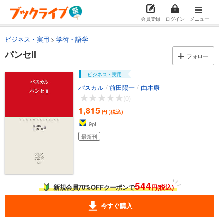
会員登録
ログイン
メニュー
ビジネス・実用
学術・語学
パンセII
フォロー
ビジネス・実用
パスカル
/
前田陽一
/
由木康
-
(0)
1,815
円 (税込)
9
pt
最新刊
544
新規会員70%OFFクーポンで
円(税込)
今すぐ購入