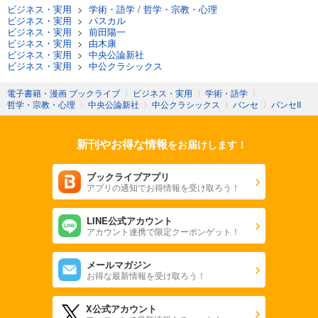
ビジネス・実用
>
学術・語学
/
哲学・宗教・心理
ビジネス・実用
>
パスカル
ビジネス・実用
>
前田陽一
ビジネス・実用
>
由木康
ビジネス・実用
>
中央公論新社
ビジネス・実用
>
中公クラシックス
電子書籍・漫画 ブックライブ
〉
ビジネス・実用
〉
学術・語学
〉
哲学・宗教・心理
〉
中央公論新社
〉
中公クラシックス
〉
パンセ
〉
パンセII
新刊やお得な情報
をお届けします！
ブックライブアプリ
アプリの通知でお得情報を受け取ろう！
LINE公式アカウント
アカウント連携で限定クーポンゲット！
メールマガジン
お得な最新情報を受け取ろう！
X公式アカウント