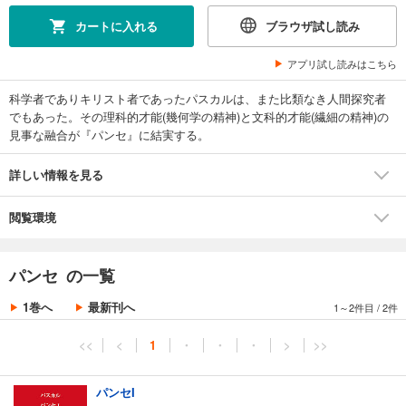
カートに入れる
ブラウザ試し読み
アプリ試し読みはこちら
科学者でありキリスト者であったパスカルは、また比類なき人間探究者
でもあった。その理科的才能(幾何学の精神)と文科的才能(繊細の精神)の
見事な融合が『パンセ』に結実する。
詳しい情報を見る
閲覧環境
パンセ の一覧
1巻へ
最新刊へ
1～2件目
/
2件
<<
<
1
・
・
・
>
>>
パンセI