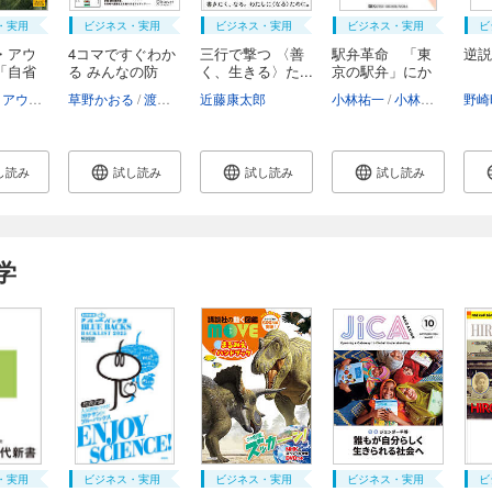
・実用
ビジネス・実用
ビジネス・実用
ビジネス・実用
ビ
・アウ
4コマですぐわか
三行で撃つ 〈善
駅弁革命 「東
逆説
「自省
る みんなの防
く、生きる〉た...
京の駅弁」にか
災...
け...
マルクス・アウレリウス
草野かおる
鈴木照雄
渡辺実
近藤康太郎
小林祐一
小林裕子
野崎
し読み
試し読み
試し読み
試し読み
学
・実用
ビジネス・実用
ビジネス・実用
ビジネス・実用
ビ