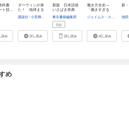
教科書
ダーウィンが来
新版 日本語使
働き方全史―
新・
ト技...
た！ 地球まる
いさばき辞典
「働きすぎる
ご...
種」ホ...
講談社
小宮輝之
宮崎佑介
東京書籍編集部
伊藤弥寿彦
對比地孝亘
ジェイムス・スーズマン
池田
完結
し読み
試し読み
試し読み
試し読み
すめ