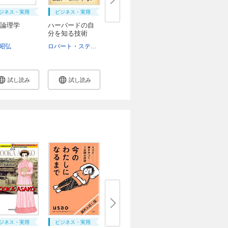
ジネス・実用
ビジネス・実用
論理学
ハーバードの自
分を知る技術
悩...
昭弘
ロバート・スティーヴン・カプラン
福井久美子
試し読み
試し読み
ジネス・実用
ビジネス・実用