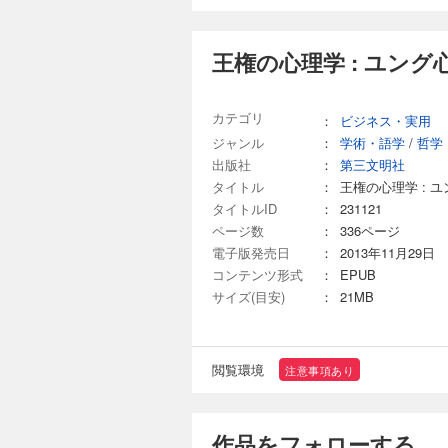
王権の心理学 : ユン
カテゴリ
：
ビジネス・実用
ジャンル
：
学術・語学
/
哲学
出版社
：
第三文明社
タイトル
：
王権の心理学 : 
タイトルID
：
231121
ページ数
：
336ページ
電子版発売日
：
2013年11月29日
コンテンツ形式
：
EPUB
サイズ(目安)
：
21MB
閲覧環境
注意事項あり
作品をフォローする