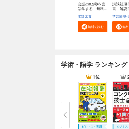
会話の0.2秒を言
講談社現
語学する 無料...
書 解
２０...
水野太貴
無料で読む
無料
学術・語学 ランキング
1位
ビジネス・実用
ビジネス