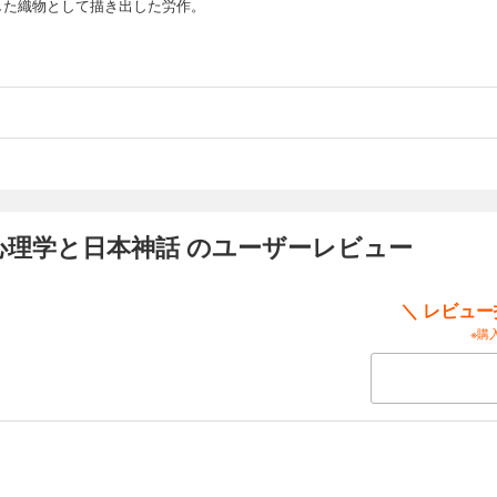
した織物として描き出した労作。
グ心理学と日本神話 のユーザーレビュー
＼ レビュ
※購