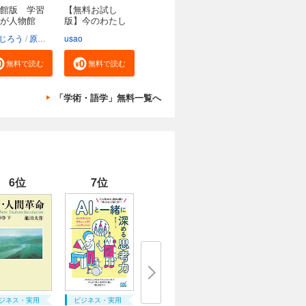
館版 学習
【無料お試し
んが人物館
版】今のわたし
にな...
じろう
原口泉
usao
無料で読む
無料で読む
「学術・語学」無料一覧へ
6位
7位
ジネス・実用
ビジネス・実用