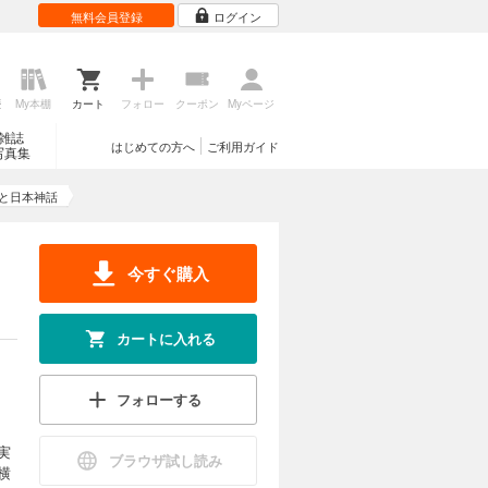
無料会員登録
ログイン
歴
My本棚
カート
フォロー
クーポン
Myページ
雑誌
はじめての方へ
ご利用ガイド
写真集
学と日本神話
今すぐ購入
カートに入れる
フォローする
実
ブラウザ試し読み
横