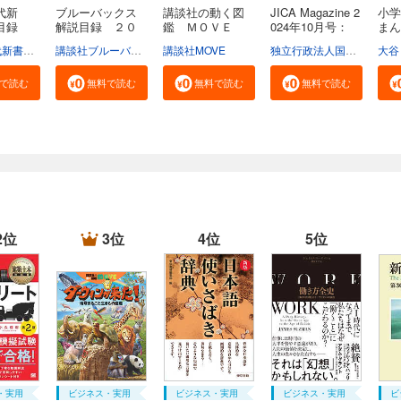
代新
ブルーバックス
講談社の動く図
JICA Magazine 2
小学
説目録
解説目録 ２０
鑑 ＭＯＶＥ
024年10月号：
ま
２...
ま...
ジ...
広...
学芸部現代新書編集チーム
講談社ブルーバックス
講談社MOVE
独立行政法人国際協力機構
大谷
で読む
無料で読む
無料で読む
無料で読む
2位
3位
4位
5位
・実用
ビジネス・実用
ビジネス・実用
ビジネス・実用
ビ