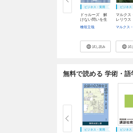
ビジネス・実用
ビジネス
ドゥルーズ 解
マルクス
けない問いを生
レリウス
き...
録...
檜垣立哉
試し読み
試
無料で読める 学術・語
ビジネス・実用
ビジネス