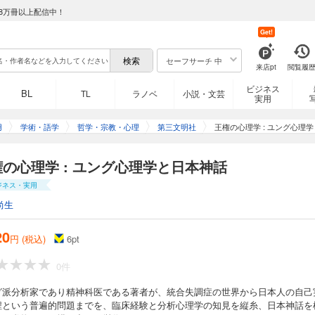
8万冊以上配信中！
Get!
セーフサーチ 中
来店pt
閲覧履
ビジネス
BL
TL
ラノベ
小説・文芸
実用
用
学術・語学
哲学・宗教・心理
第三文明社
王権の心理学 : ユング心理
の心理学 : ユング心理学と日本神話
ジネス・実用
尚生
20
円 (税込)
6
pt
0件
グ派分析家であり精神科医である著者が、統合失調症の世界から日本人の自己
程という普遍的問題までを、臨床経験と分析心理学の知見を縦糸、日本神話を