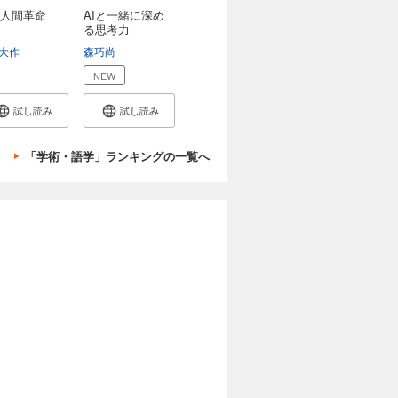
人間革命
AIと一緒に深め
る思考力
大作
渡会圭子
森巧尚
NEW
試し読み
試し読み
「学術・語学」ランキングの一覧へ