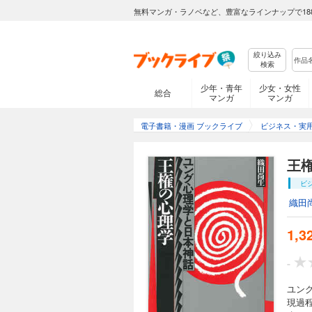
無料マンガ・ラノベなど、豊富なラインナップで18
絞り込み
検索
少年・青年
少女・女性
総合
マンガ
マンガ
電子書籍・漫画 ブックライブ
ビジネス・実
王権
ビ
織田
1,3
-
ユン
現過