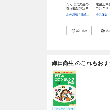
たんぽぽ先生の
建築土木
在宅報酬算定マ
コンクリー
ニ...
永井康徳
日経ヘルスケア
小久保彰
試し読み
試
織田尚生 のこれもおす
ビジネス・実用