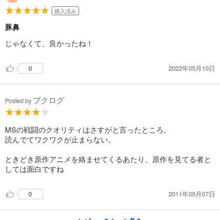
購入済み
試し読み
あらすじを表示する
豚鼻
機動戦士ガンダム MSV-R ジョニー・ライデンの帰還(21)
じゃなくて、良かったね！
704
円 (税込)
カート
完結
2022年05月10日
0
試し読み
あらすじを表示する
ブクログ
Posted by
機動戦士ガンダム MSV-R ジョニー・ライデンの帰還(22)
704
円 (税込)
MSの戦闘のクオリティはさすがと言ったところ。
カート
完結
読んでてワクワクが止まらない。
試し読み
ときどき原作アニメを絡ませてくるあたり、原作を見てる者と
あらすじを表示する
しては面白ですね
機動戦士ガンダム MSV-R ジョニー・ライデンの帰還(23)
704
2011年05月07日
0
円 (税込)
カート
完結