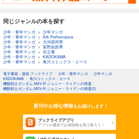
同じジャンルの本を探す
少年・青年マンガ
>
少年マンガ
少年・青年マンガ
>
Ark Performance
少年・青年マンガ
>
大河原邦男
少年・青年マンガ
>
富野由悠季
少年・青年マンガ
>
矢立肇
少年・青年マンガ
>
KADOKAWA
少年・青年マンガ
>
角川コミックス・エース
電子書籍・漫画 ブックライブ
〉
少年・青年マンガ
〉
少年マンガ
〉
KADOKAWA
〉
角川コミックス・エース
〉
機動戦士ガンダム MSV-R ジョニー・ライデンの帰還
〉
機動戦士ガンダム MSV-R ジョニー・ライデンの帰還(2)
新刊やお得な情報
をお届けします！
ブックライブアプリ
アプリの通知でお得情報を受け取ろう！