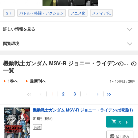
ＳＦ
バトル・格闘・アクション
アニメ化
メディア化
詳しい情報を見る
閲覧環境
機動戦士ガンダム MSV-R ジョニー・ライデンの... の
一覧
1巻へ
最新刊へ
1～10件目
/
26件
<<
<
1
2
3
・
>
>>
機動戦士ガンダム MSV-R ジョニー・ライデンの帰還(1)
616
円 (税込)
カート
完結
試し読み