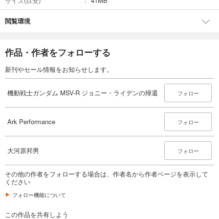
サイズ(目安)
41MB
あらすじを表示する
閲覧環境
作品・作者をフォローする
新刊やセール情報をお知らせします。
機動戦士ガンダム MSV-R ジョニー・ライデンの帰還
フォロー
Ark Performance
フォロー
大河原邦男
フォロー
その他の作者をフォローする場合は、作者名から作者ページを表示して
ください
フォロー機能について
この作品を共有しよう