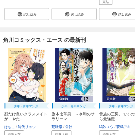
完結
試し読み
試し読み
試し読み
角川コミックス・エース の最新刊
少年・青年マンガ
少年・青年マンガ
少年・青年マンガ
顔だけ良いクラスメイト
旗本改革男 ～令和のサ
貴族の三男、でくの
が、やた...
ラリーマ...
ら最強魔...
はちこ
能代リョウ
荒吐巌
公社
嗚汐ユウ
萩鵜アキ
続巻入荷
続巻入荷
続巻入荷