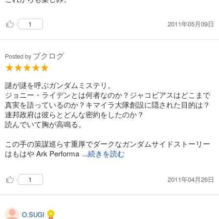
完結
試し読み
2011年05月09日
1
あらすじを表示する
機動戦士ガンダム MSV-R ジョニー・ライデンの帰還(18)
ブクログ
Posted by
638
円 (税込)
カート
完結
謎が謎を呼ぶガンダムミステリ。
試し読み
ジョニー・ライデンとは何者なのか？ジャコビアスはどこまで
あらすじを表示する
真実を語っているのか？キマイラ大隊創設に隠された目的は？
連邦政府は彼らとどんな密約をしたのか？
機動戦士ガンダム MSV-R ジョニー・ライデンの帰還(19)
読んでいて胸が高鳴る。
682
円 (税込)
カート
この手の策謀巡らす重厚でダークなガンダムサイドストーリー
完結
はもはや Ark Performa
...続きを読む
試し読み
あらすじを表示する
2011年04月26日
1
機動戦士ガンダム MSV-R ジョニー・ライデンの帰還(20)
682
円 (税込)
カート
O.SUGI
完結