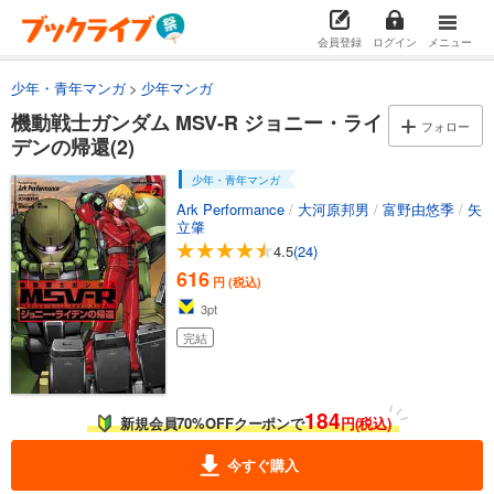
会員登録
ログイン
メニュー
少年・青年マンガ
少年マンガ
機動戦士ガンダム MSV-R ジョニー・ライ
フォロー
デンの帰還(2)
少年・青年マンガ
Ark Performance
/
大河原邦男
/
富野由悠季
/
矢
立肇
4.5
(24)
616
円 (税込)
3
pt
完結
184
新規会員70%OFFクーポンで
円(税込)
今すぐ購入