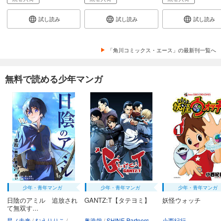
試し読み
試し読み
試し読み
「角川コミックス・エース」の最新刊一覧へ
無料で読める少年マンガ
少年・青年マンガ
少年・青年マンガ
少年・青年マンガ
日陰のアミル 追放され
GANTZ:T【タテヨミ】
妖怪ウォッチ
て無双す...
星ノ未来
むえりりこ
フーモア
奥浩哉
SHINE Partners
小西紀行