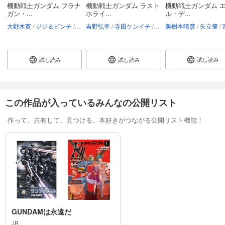
機動戦士ガンダム フラナ
機動戦士ガンダム ラスト
機動戦士ガンダム 
ガン・...
ホライ...
ル・デ...
大野木寛
ジジ＆ピンチ
矢立肇
吉野弘幸
富野由悠季
寺田ケンイチ
矢立肇
美樹本晴彦
富野由悠季
矢立肇
富野
試し読み
試し読み
試し読み
この作品が入っているみんなの公開リスト
作って、共有して、見つける。本好きがつながる公開リスト機能！
GUNDAMは永遠だ
JB