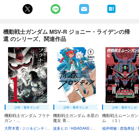
機動戦士ガンダム MSV-R ジョニー・ライデンの帰
還 のシリーズ、関連作品
少年・青年マンガ
少年・青年マンガ
少年・青年マンガ
機動戦士ガンダム フラナ
機動戦士ガンダム 水星の
機動戦士ムーンガン
ガン・...
魔女 青...
ム （１）
大野木寛
ジジ＆ピンチ
矢立肇
波多ヒロ
富野由悠季
HISADAKE
矢立肇・富野由悠季
福井晴敏
虎哉孝征
形