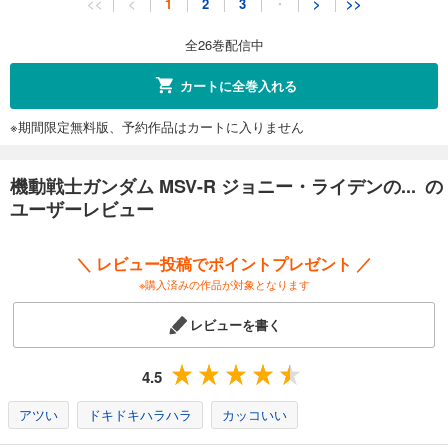
<<
<
1
2
3
・
>
>>
638
円 (税込)
カート
全26巻配信中
完結
試し読み
カートに全巻入れる
あらすじを表示する
※期間限定無料版、予約作品はカートに入りません
機動戦士ガンダム MSV-R ジョニー・ライデンの帰還(12)
638
円 (税込)
カート
機動戦士ガンダム MSV-R ジョニー・ライデンの... の
完結
ユーザーレビュー
試し読み
あらすじを表示する
＼ レビュー投稿でポイントプレゼント ／
機動戦士ガンダム MSV-R ジョニー・ライデンの帰還(13)
※購入済みの作品が対象となります
638
円 (税込)
カート
レビューを書く
完結
試し読み
4.5
あらすじを表示する
アツい
ドキドキハラハラ
カッコいい
機動戦士ガンダム MSV-R ジョニー・ライデンの帰還(14)