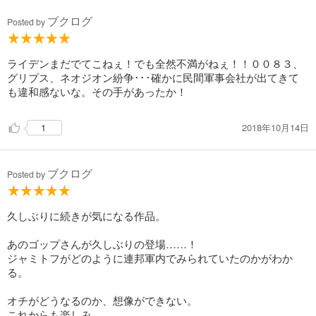
638
円 (税込)
カート
ブクログ
Posted by
完結
試し読み
あらすじを表示する
ライデンまだでてこねぇ！でも全然不満がねぇ！！００８３、
グリプス、ネオジオン紛争･･･確かに民間軍事会社が出てきて
機動戦士ガンダム MSV-R ジョニー・ライデンの帰還(15)
も違和感ないな。その手があったか！
638
円 (税込)
カート
完結
2018年10月14日
1
試し読み
あらすじを表示する
ブクログ
Posted by
機動戦士ガンダム MSV-R ジョニー・ライデンの帰還(16)
638
円 (税込)
カート
久しぶりに続きが気になる作品。
完結
あのゴップさんが久しぶりの登場……！
試し読み
ジャミトフがどのように連邦軍内でみられていたのかがわか
あらすじを表示する
る。
機動戦士ガンダム MSV-R ジョニー・ライデンの帰還(17)
オチがどうなるのか、想像ができない。
638
円 (税込)
これからも楽しみ。
カート