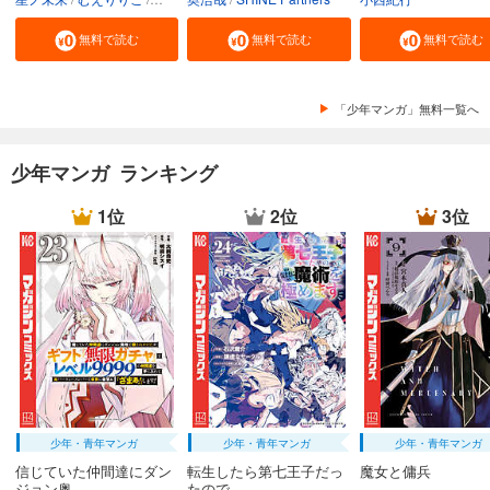
無料で読む
無料で読む
無料で読む
「少年マンガ」無料一覧へ
少年マンガ ランキング
1位
2位
3位
少年・青年マンガ
少年・青年マンガ
少年・青年マンガ
信じていた仲間達にダン
転生したら第七王子だっ
魔女と傭兵
ジョン奥...
たので、...