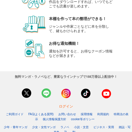
作品をダウンロードすれば、いつでもど
こでも読書が楽しめます。
本棚を作って本の整理ができる！
ジャンルや作家ごとなどに本を分類し
て、鍵もかけられます。
お得な通知機能！
通知を許可すると、お得なクーポン情報
などが届きます。
無料マンガ・ラノベなど、豊富なラインナップで188万冊以上配信中！
ログイン
ご利用ガイド
FAQ(よくある質問)
お問い合わせ
採用情報
利用規約
特商法の表
示
個人情報保護方針
cookie等ポリシー
少年・青年マンガ
少女・女性マンガ
ラノベ
小説・文芸
ビジネス・実用
雑誌・写