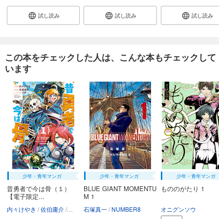
試し読み
試し読み
試し読み
この本をチェックした人は、こんな本もチェックして
います
少年・青年マンガ
少年・青年マンガ
少年・青年マンガ
昔勇者で今は骨（１）
BLUE GIANT MOMENTU
もののがたり 1
【電子限定...
M 1
内々けやき
佐伯庸介
白狼
石塚真一
NUMBER8
オニグンソウ