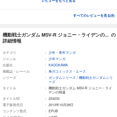
レビューをもっと見る
試し読み
あらすじを表示する
すべてのレビューを見る(
8
)
機動戦士ガンダム MSV-R ジョニー・ライデンの帰還(24)
704
円 (税込)
カート
完結
機動戦士ガンダム MSV-R ジョニー・ライデンの... の
試し読み
詳細情報
あらすじを表示する
カテゴリ
少年・青年マンガ
機動戦士ガンダム MSV-R ジョニー・ライデンの帰還(25)
ジャンル
少年マンガ
748
円 (税込)
カート
出版社
KADOKAWA
完結
掲載誌・レーベル
角川コミックス・エース
試し読み
シリーズ
ガンダムシリーズ
/
機動戦士ガンダムシリ
あらすじを表示する
ーズ
タイトル
機動戦士ガンダム MSV-R ジョニー・ライ
機動戦士ガンダム MSV-R ジョニー・ライデンの帰還(26)
デンの帰還
748
タイトルID
円 (税込)
224233
カート
電子版発売日
2013年10月28日
完結
コンテンツ形式
EPUB
試し読み