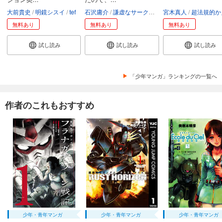
大前貴史
明鏡シスイ
tef
石沢庸介
謙虚なサークル
メル。
宮木真人
超法規的かえ
無料あり
無料あり
無料あり
試し読み
試し読み
試し読み
「少年マンガ」ランキングの一覧へ
作者のこれもおすすめ
少年・青年マンガ
少年・青年マンガ
少年・青年マンガ