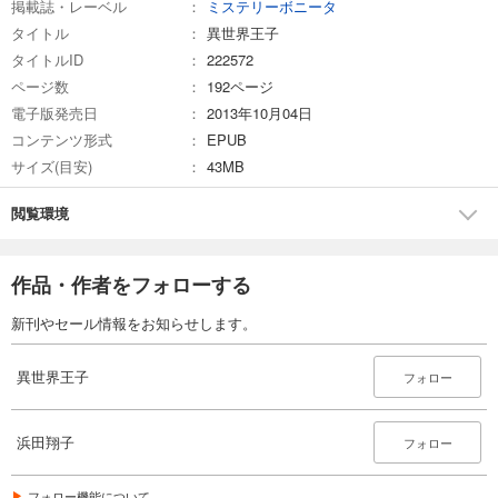
掲載誌・レーベル
ミステリーボニータ
タイトル
異世界王子
タイトルID
222572
ページ数
192ページ
電子版発売日
2013年10月04日
コンテンツ形式
EPUB
サイズ(目安)
43MB
閲覧環境
作品・作者をフォローする
新刊やセール情報をお知らせします。
異世界王子
フォロー
浜田翔子
フォロー
フォロー機能について