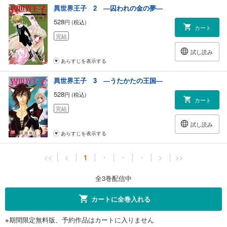
異世界王子 2 ―囚われの金の夢―
528
円 (税込)
カート
完結
試し読み
あらすじを表示する
異世界王子 3 ―うたかたの王国―
528
円 (税込)
カート
完結
試し読み
あらすじを表示する
<<
<
1
・
・
・
>
>>
全3巻配信中
カートに全巻入れる
※期間限定無料版、予約作品はカートに入りません