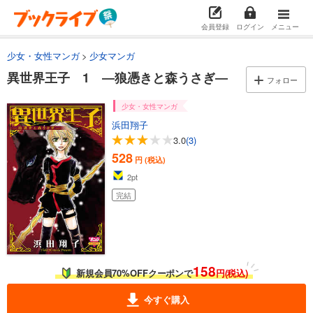
会員登録
ログイン
メニュー
少女・女性マンガ
少女マンガ
異世界王子 1 ―狼憑きと森うさぎ―
フォロー
少女・女性マンガ
浜田翔子
3.0
(3)
528
円 (税込)
2
pt
完結
158
新規会員70%OFFクーポンで
円(税込)
今すぐ購入