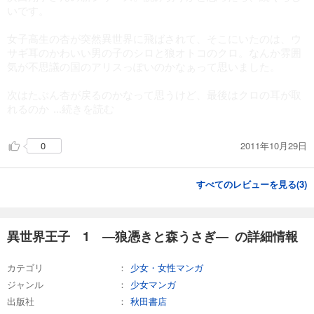
いです。
女子高生の杏が突然異世界に飛ばされて、そこにいたのは、ウ
サギ耳のかわいい男の子のシロと狼オトコのクロ。なんか雰囲
気が不思議の国のアリスっぽいのかなぁって思いました。
次はたぶん杏が戻るのかなって思うけど、最後はクロの耳が取
れるのか
...続きを読む
2011年10月29日
0
すべてのレビューを見る(
3
)
異世界王子 1 ―狼憑きと森うさぎ― の詳細情報
カテゴリ
少女・女性マンガ
ジャンル
少女マンガ
出版社
秋田書店