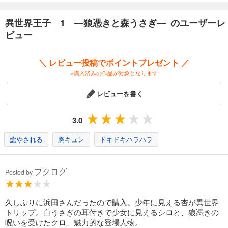
異世界王子 1 ―狼憑きと森うさぎ― のユーザーレ
ビュー
＼ レビュー投稿でポイントプレゼント ／
※購入済みの作品が対象となります
レビューを書く
3.0
癒やされる
胸キュン
ドキドキハラハラ
ブクログ
Posted by
久しぶりに浜田さんだったので購入。少年に見える杏が異世界
トリップ。白うさぎの耳付きで少女に見えるシロと、狼憑きの
呪いを受けたクロ、魅力的な登場人物。