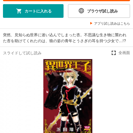
カートに入れる
ブラウザ試し読み
アプリ試し読みはこちら
突然、見知らぬ世界に迷い込んでしまった杏。不思議な生き物に襲われ
た杏を助けてくれたのは、狼の姿の青年とうさぎの耳を持つ少女で…!?
スライドして試し読み
全画面