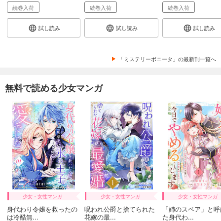
続巻入荷
続巻入荷
続巻入荷
試し読み
試し読み
試し読み
「ミステリーボニータ」の最新刊一覧へ
無料で読める少女マンガ
少女・女性マンガ
少女・女性マンガ
少女・女性マンガ
身代わり令嬢を救ったの
呪われ公爵と捨てられた
「姉のスペア」と呼
は冷酷無...
花嫁の最...
た身代わ...