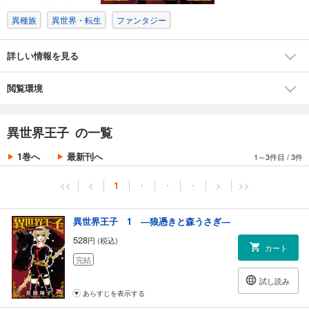
異種族
異世界・転生
ファンタジー
詳しい情報を見る
閲覧環境
異世界王子 の一覧
1巻へ
最新刊へ
1～3件目
/
3件
<<
<
1
・
・
・
>
>>
異世界王子 1 ―狼憑きと森うさぎ―
528
円 (税込)
カート
完結
試し読み
あらすじを表示する