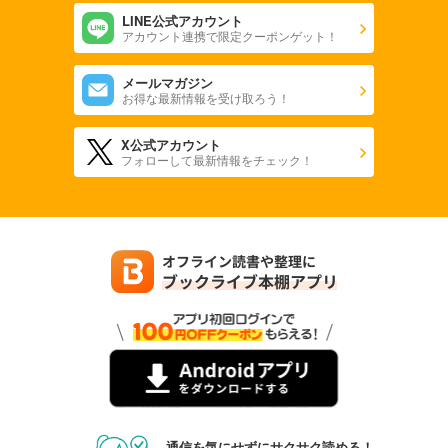
LINE公式アカウント
アカウント連携で限定クーポンゲット！
メールマガジン
お得な最新情報を受け取ろう！
X公式アカウント
フォローして最新情報をチェック！
通信を気にせずにサクサク読める！