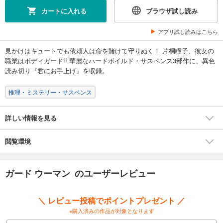
カートに入れる
ブラウザ試し読み
アプリ試し読みはこちら
見かけはキュートでも依頼人は命を賭けて守りぬく！ 片桐瞳子、彼女の
職業はボディガード!! 華麗なハードボイルド・サスペンス3部作に、異色
読み切り『君にお手上げ』を収録。
推理・ミステリー・サスペンス
詳しい情報を見る
閲覧環境
ガード ウーマン のユーザーレビュー
＼ レビュー投稿でポイントプレゼント ／
※購入済みの作品が対象となります