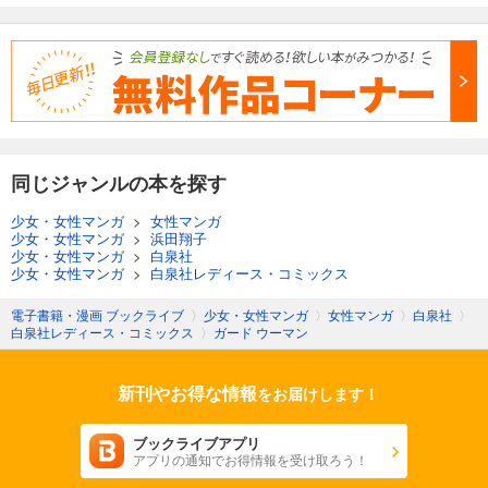
同じジャンルの本を探す
少女・女性マンガ
>
女性マンガ
少女・女性マンガ
>
浜田翔子
少女・女性マンガ
>
白泉社
少女・女性マンガ
>
白泉社レディース・コミックス
電子書籍・漫画 ブックライブ
〉
少女・女性マンガ
〉
女性マンガ
〉
白泉社
〉
白泉社レディース・コミックス
〉
ガード ウーマン
新刊やお得な情報
をお届けします！
ブックライブアプリ
アプリの通知でお得情報を受け取ろう！