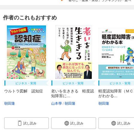
作者のこれもおすすめ
ビジネス・実用
ビジネス・実用
ビジネス・実用
ウルトラ図解 認知症
老いを生ききる 軽度認
軽度認知障害（ＭＣ
知障害に...
がわかる...
朝田隆
山本學
朝田隆
朝田隆
試し読み
試し読み
試し読み