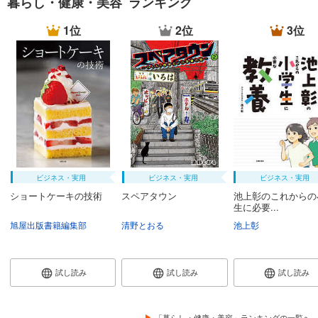
暮らし・健康・美容 ランキング
1位
2位
3位
ビジネス・実用
ビジネス・実用
ビジネス・実用
ショートケーキの技術
スペアタウン
池上彰のこれからの
生に必要...
旭屋出版書籍編集部
清野とおる
池上彰
試し読み
試し読み
試し読み
「暮らし・健康・美容」ランキングの一覧へ