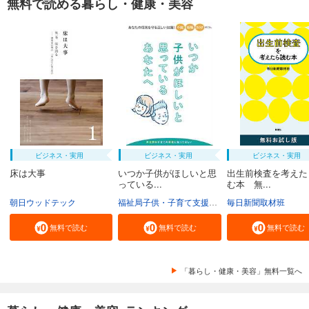
無料で読める暮らし・健康・美容
ビジネス・実用
ビジネス・実用
ビジネス・実用
床は大事
いつか子供がほしいと思
出生前検査を考えた
っている...
む本 無...
朝日ウッドテック
福祉局子供・子育て支援部家庭支援課
毎日新聞取材班
東京都
無料で読む
無料で読む
無料で読む
「暮らし・健康・美容」無料一覧へ