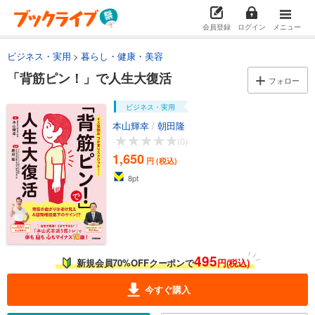
会員登録
ログイン
メニュー
ビジネス・実用
暮らし・健康・美容
「背筋ピン！」で人生大復活
フォロー
ビジネス・実用
本山輝幸
/
朝田隆
-
(0)
1,650
円 (税込)
8
pt
495
新規会員70%OFFクーポンで
円(税込)
今すぐ購入