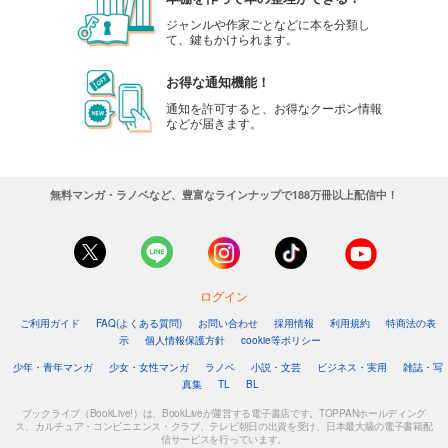
ジャンルや作家ごとなどに本を分類し
て、鍵もかけられます。
お得な通知機能！
通知を許可すると、お得なクーポン情報
などが届きます。
無料マンガ・ラノベなど、豊富なラインナップで188万冊以上配信中！
ログイン
ご利用ガイド
FAQ(よくある質問)
お問い合わせ
採用情報
利用規約
特商法の表
示
個人情報保護方針
cookie等ポリシー
少年・青年マンガ
少女・女性マンガ
ラノベ
小説・文芸
ビジネス・実用
雑誌・写
真集
TL
BL
ブックライブ（BookLive!）は、BookLiveが運営する電子書店です。TOPPANホールディング
ス、カルチュア・コンビニエンス・クラブ、テレビ朝日の出資を受け、日本最大級の電子書籍配
信サービスを行っています。