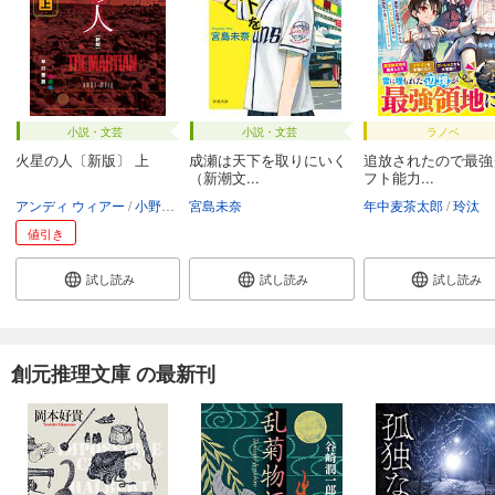
小説・文芸
小説・文芸
ラノベ
火星の人〔新版〕 上
成瀬は天下を取りにいく
追放されたので最強
（新潮文...
フト能力...
アンディ ウィアー
小野田和子
宮島未奈
年中麦茶太郎
玲汰
値引き
試し読み
試し読み
試し読み
創元推理文庫 の最新刊