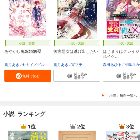
小説・文芸
小説・文芸
小説・文芸
あやかし鬼嫁婚姻譚
後宮悪女は逃げ出したい
はじまりはクレイジ
れイケ...
朧月あき
セカイメグル
朧月あき
宵マチ
森田あひる
冴島ユカ
試し読み
試し読み
無料で読む
増量中
増量中
「小説」無料一覧へ
小説 ランキング
1位
2位
3位