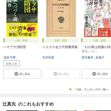
小説・文芸
小説・文芸
小説・文芸
ハヤブサ消防団
イエズス会士中国書簡集
「わが家は祇園の拝
さん」シ...
池井戸潤
矢沢利彦
望月麻衣
友風子
続巻入荷
試し読み
試し読み
試し読み
「小説」ランキングの一覧へ
辻真先 のこれもおすすめ