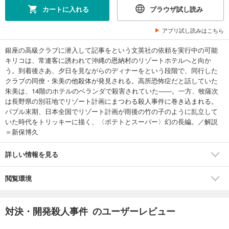
カートに入れる
ブラウザ試し読み
アプリ試し読みはこちら
銀座の高級クラブに潜入して記事をという文英社の依頼を実行中の可能
キリコは、常連客に誘われて沖縄の恩納村のリゾートホテルへと向か
う。到着後さあ、夕日を見ながらのディナーをという段階で、同行した
クラブの同僚・朱美の他殺体が発見される。高所恐怖症だと話していた
朱美は、14階のホテルのベランダで殺害されていた――。一方、牧薩次
は長野県の別荘地でリゾート計画にまつわる殺人事件に巻き込まれる。
バブル末期、日本全国でリゾート計画が雨後の竹の子のように乱立して
いた時代をトリッキーに描く、〈ポテトとスーパー〉幻の長編。／解説
＝新保博久
詳しい情報を見る
閲覧環境
対決・開発殺人事件 のユーザーレビュー