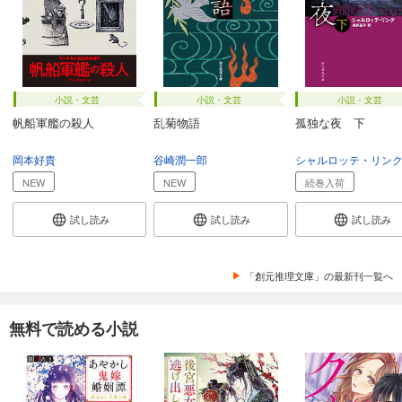
小説・文芸
小説・文芸
小説・文芸
帆船軍艦の殺人
乱菊物語
孤独な夜 下
岡本好貴
谷崎潤一郎
シャルロッテ・リン
NEW
NEW
続巻入荷
試し読み
試し読み
試し読み
「創元推理文庫」の最新刊一覧へ
無料で読める小説