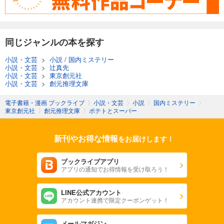
同じジャンルの本を探す
小説・文芸
>
小説
/
国内ミステリー
小説・文芸
>
辻真先
小説・文芸
>
東京創元社
小説・文芸
>
創元推理文庫
電子書籍・漫画 ブックライブ
〉
小説・文芸
〉
小説
〉
国内ミステリー
〉
東京創元社
〉
創元推理文庫
〉
ポテトとスーパー
新刊やお得な情報
をお届けします！
ブックライブアプリ
アプリの通知でお得情報を受け取ろう！
LINE公式アカウント
アカウント連携で限定クーポンゲット！
メールマガジン