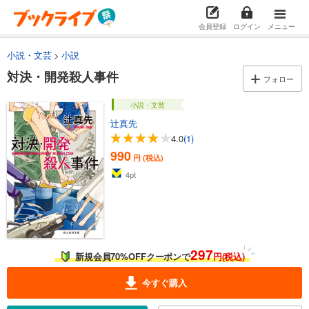
会員登録
ログイン
メニュー
小説・文芸
小説
対決・開発殺人事件
フォロー
小説・文芸
辻真先
4.0
(1)
990
円 (税込)
4
pt
297
新規会員70%OFFクーポンで
円(税込)
今すぐ購入