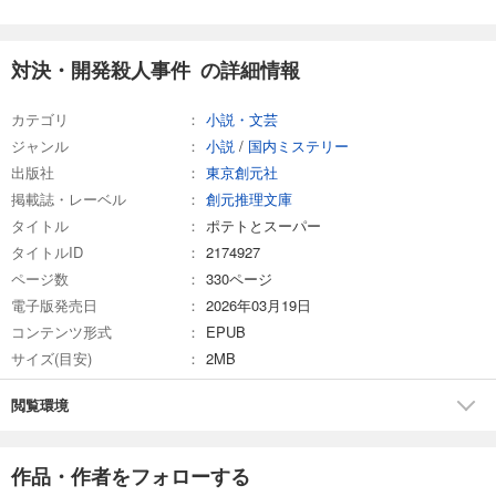
対決・開発殺人事件 の詳細情報
カテゴリ
小説・文芸
ジャンル
小説
/
国内ミステリー
出版社
東京創元社
掲載誌・レーベル
創元推理文庫
タイトル
ポテトとスーパー
タイトルID
2174927
ページ数
330ページ
電子版発売日
2026年03月19日
コンテンツ形式
EPUB
サイズ(目安)
2MB
閲覧環境
作品・作者をフォローする