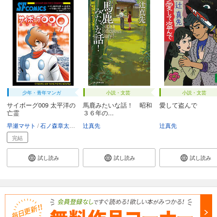
少年・青年マンガ
小説・文芸
小説・文芸
サイボーグ009 太平洋の
馬鹿みたいな話！ 昭和
愛して盗んで
亡霊
３６年の...
早瀬マサト
石ノ森章太郎
辻真先
辻真先
辻真先
完結
試し読み
試し読み
試し読み