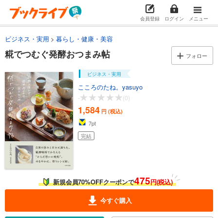
会員登録
ログイン
メニュー
ビジネス・実用
暮らし・健康・美容
糀でつむぐ発酵おつまみ帖
フォロー
ビジネス・実用
こころのたね。yasuyo
-
(0)
1,584
円 (税込)
7
pt
完結
475
新規会員70%OFFクーポンで
円(税込)
今すぐ購入