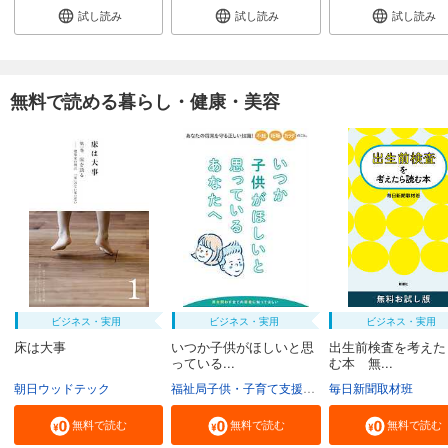
試し読み
試し読み
試し読み
無料で読める暮らし・健康・美容
ビジネス・実用
ビジネス・実用
ビジネス・実用
床は大事
いつか子供がほしいと思
出生前検査を考えた
っている...
む本 無...
朝日ウッドテック
福祉局子供・子育て支援部家庭支援課
毎日新聞取材班
東京都
無料で読む
無料で読む
無料で読む