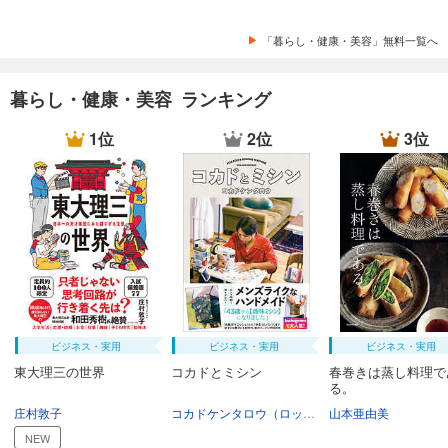
「暮らし・健康・美容」無料一覧へ
暮らし・健康・美容 ランキング
1位
2位
3位
ビジネス・実用
ビジネス・実用
ビジネス・実用
東大理三の世界
コカドとミシン
春巻きは蒸し料理で
る。
庄村敦子
コカドケンタロウ（ロッチ）
山本亜由美
NEW