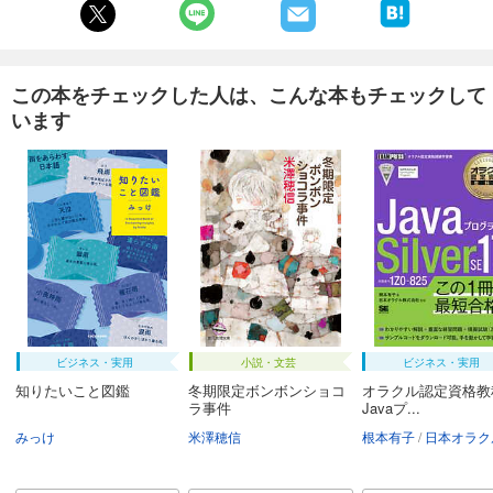
この本をチェックした人は、こんな本もチェックして
います
ビジネス・実用
小説・文芸
ビジネス・実用
知りたいこと図鑑
冬期限定ボンボンショコ
オラクル認定資格教
ラ事件
Javaプ...
みっけ
米澤穂信
根本有子
日本オラクル株式