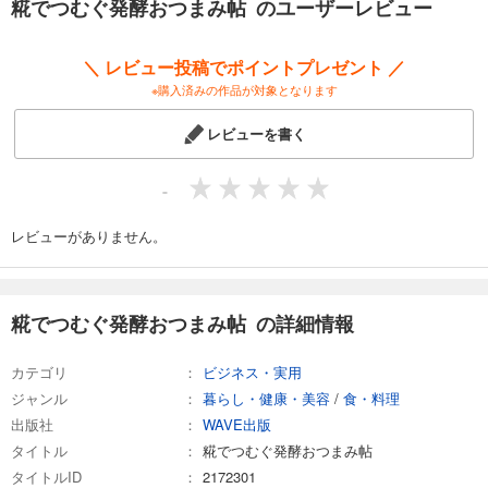
糀でつむぐ発酵おつまみ帖 のユーザーレビュー
“ほどほど”で満たされる家飲みへ――糀が、整えてくれる。
＼ レビュー投稿でポイントプレゼント ／
※購入済みの作品が対象となります
レビューを書く
-
レビューがありません。
糀でつむぐ発酵おつまみ帖 の詳細情報
カテゴリ
ビジネス・実用
ジャンル
暮らし・健康・美容
/
食・料理
出版社
WAVE出版
タイトル
糀でつむぐ発酵おつまみ帖
タイトルID
2172301