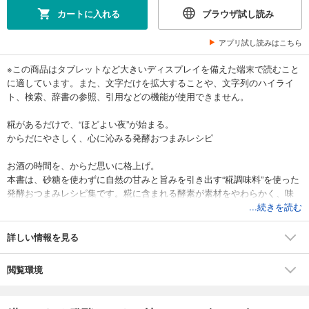
カートに入れる
ブラウザ試し読み
アプリ試し読みはこちら
※この商品はタブレットなど大きいディスプレイを備えた端末で読むこと
に適しています。また、文字だけを拡大することや、文字列のハイライ
ト、検索、辞書の参照、引用などの機能が使用できません。
糀があるだけで、“ほどよい夜”が始まる。
からだにやさしく、心に沁みる発酵おつまみレシピ
お酒の時間を、からだ思いに格上げ。
本書は、砂糖を使わずに自然の甘みと旨みを引き出す“糀調味料”を使った
発酵おつまみレシピ集です。糀に含まれる酵素が素材をやわらかく、味
を深く整え、塩分や油分を控えても満足感のあるひと皿に。腸内環境を
...続きを読む
サポートする成分や、飲んだ翌朝のだるさを感じにくくしてくれる“軽
さ”も魅力です。
詳しい情報を見る
基本の甘糀・塩糀・和風糀を作れば、ディップソースも混ぜるだけで作
れるので、和えるだけ・焼くだけで晩酌の準備は完了。家族の夕飯のお
閲覧環境
かずにも、ひとり時間のアテにも使える自在なラインナップ。野菜から
肉・魚介、〆の一杯や夜にうれしい小鍋、発酵スイーツまでそろい、忙
しい日でも気負わず作れる実用性を重視しています。