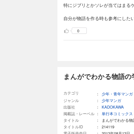
特にジブリとかソレが当てはまる
自分が物語を作る時も参考にした
0
まんがでわかる物語の
カテゴリ
：
少年・青年マンガ
ジャンル
：
少年マンガ
出版社
：
KADOKAWA
掲載誌・レーベル
：
単行本コミックス
タイトル
：
まんがでわかる物
タイトルID
：
214119
電子版発売日
：
2013年08月13日