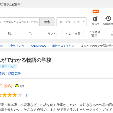
8万冊以上配信中！
Get!
セーフサーチ 中
来店pt
閲覧履
ビジネス
BL
TL
ラノベ
小説・文芸
実用
ンガ
少年マンガ
KADOKAWA
単行本コミックス
まんがでわかる物語の学
んがでわかる物語の学校
・青年マンガ
英志
/
野口克洋
円 (税込)
4
pt
1件
が家・脚本家・小説家など、お話を創る仕事がしたい。大好きなあの作品の面
秘密を知りたい。そんな方必読の、まんがで覚えるストーリーメイク・ガイド