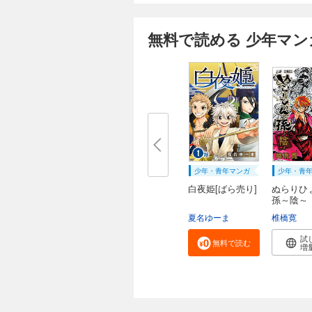
無料で読める 少年マン
少年・青年マンガ
少年・青
白夜姫[ばら売り]
ぬらりひ
孫～陰～
夏名ゆーま
椎橋寛
試
無料で読む
増