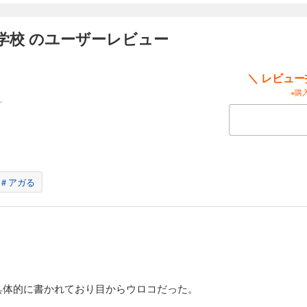
学校 のユーザーレビュー
＼ レビュ
※購
＃アガる
具体的に書かれており目からウロコだった。