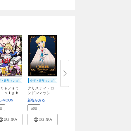
年・青年マンガ
少年・青年マンガ
ｔｅ／ｓｔ
クリスティ・ロ
 ｎｉｇｈ
ンドンマッシ
ブ ...
シ
E-MOON
入倉ひろし
新谷かおる
結
完結
試し読み
試し読み