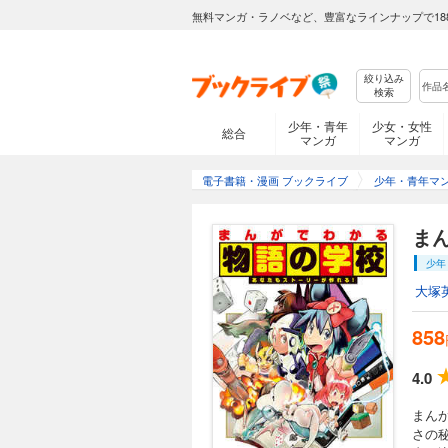
無料マンガ・ラノベなど、豊富なラインナップで18
絞り込み
検索
少年・青年
少女・女性
総合
マンガ
マンガ
電子書籍・漫画 ブックライブ
少年・青年マ
ま
少年
大塚
858
4.0
まん
さの