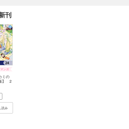
新刊
性マンガ
カミの
版】 2
し読み