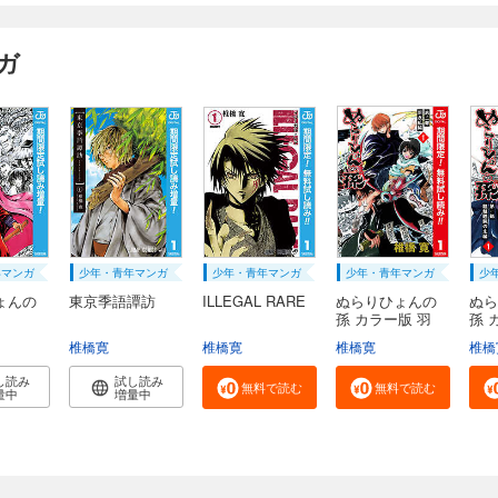
ガ
年マンガ
少年・青年マンガ
少年・青年マンガ
少年・青年マンガ
少
ょんの
東京季語譚訪
ILLEGAL RARE
ぬらりひょんの
ぬら
孫 カラー版 羽
孫 
衣...
魅...
椎橋寛
椎橋寛
椎橋寛
椎橋
し読み
試し読み
無料で読む
無料で読む
量中
増量中