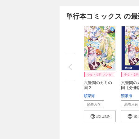
単行本コミックス の最
少女・女性マンガ
少女・女
六畳間のカミの
六畳間の
国２
国【分冊
4
類家海
類家海
続巻入荷
続巻入荷
試し読み
試