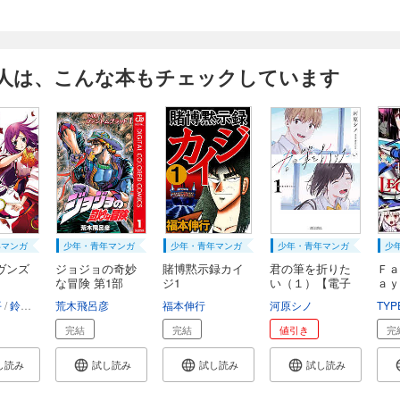
人は、こんな本もチェックしています
年マンガ
少年・青年マンガ
少年・青年マンガ
少年・青年マンガ
少
ヴンズ
ジョジョの奇妙
賭博黙示録カイ
君の筆を折りた
Ｆａ
な冒険 第1部
ジ1
い（１）【電子
ａｙ
フ...
限...
ｔ...
平
畑巻和美
鈴見敦
秋山力舎
すみ兵
荒木飛呂彦
龍神
高島昌俊
福本伸行
麻々花
丸山ゴンザレス
河原シノ
子原こう
花田ヒロ
TYP
完結
完結
値引き
完
し読み
試し読み
試し読み
試し読み