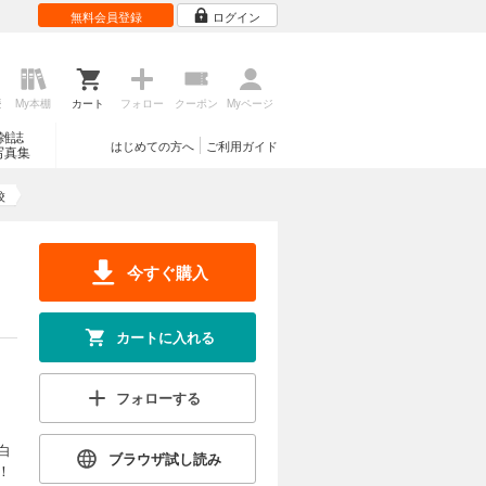
無料会員登録
ログイン
歴
My本棚
カート
フォロー
クーポン
Myページ
雑誌
はじめての方へ
ご利用ガイド
写真集
校
今すぐ購入
カートに入れる
フォローする
白
ブラウザ試し読み
！