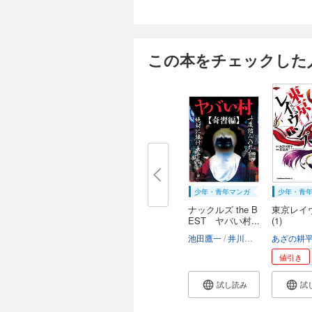
この本をチェックした
少年・青年マンガ
少年・青
ナックルズ the B
東京レイ
EST ヤバい村...
(1)
池田鷹一
井川楊枝
榎本由美
あざの耕
値引き
試し読み
試