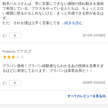
柏木ハルコさんは、常に言葉にできない感情の揺れ動きを漫画
で表現している。ブラスをやっている人たちは、ちょっとエロ
い展開に怒るかもしれないけど、きっと共感できる所があるは
ず。
ただ、それを僕は上手く言葉にでき
...続きを読む
2012年10月08日
0
ブクログ
Posted by
ブラバン漫画！ブラバン経験者ならわかるあの恍惚を見事すぎ
るほどに表現しております。ブラバンは体育会系だ！！
2009年10月04日
0
すべてのレビューを見る(
4
)