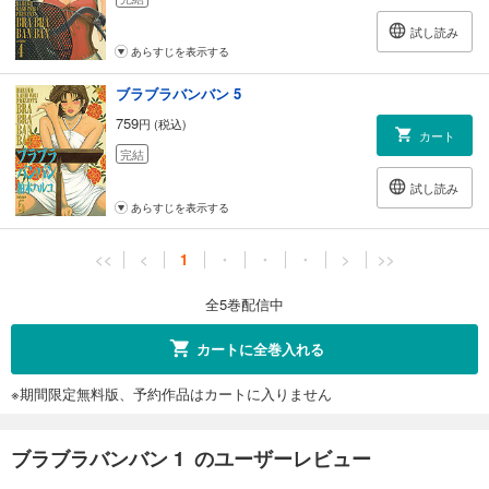
試し読み
あらすじを表示する
ブラブラバンバン 5
759
円 (税込)
カート
完結
試し読み
あらすじを表示する
<<
<
1
・
・
・
>
>>
全5巻配信中
カートに全巻入れる
※期間限定無料版、予約作品はカートに入りません
ブラブラバンバン 1 のユーザーレビュー