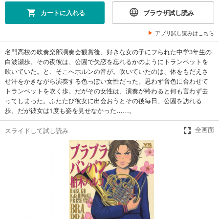
カートに入れる
ブラウザ試し読み
アプリ試し読みはこちら
名門高校の吹奏楽部演奏会観賞後、好きな女の子にフられた中学3年生の
白波瀬歩。その夜彼は、公園で失恋を忘れるかのようにトランペットを
吹いていた。と、そこへホルンの音が。吹いていたのは、体をもだえさ
せ汗をかきながら演奏する色っぽい女性だった。思わず音色に合わせて
トランペットを吹く歩。だがその女性は、演奏が終わると何も言わず去
ってしまった。ふたたび彼女に出会おうとその後毎日、公園を訪れる
歩。だが彼女は1度も姿を見せなかった……。
スライドして試し読み
全画面