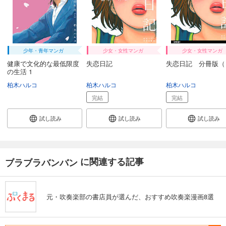
少年・青年マンガ
少女・女性マンガ
少女・女性マンガ
健康で文化的な最低限度
失恋日記
失恋日記 分冊版（
の生活 1
柏木ハルコ
柏木ハルコ
柏木ハルコ
完結
完結
試し読み
試し読み
試し読み
に関連する記事
ブラブラバンバン
元・吹奏楽部の書店員が選んだ、おすすめ吹奏楽漫画8選