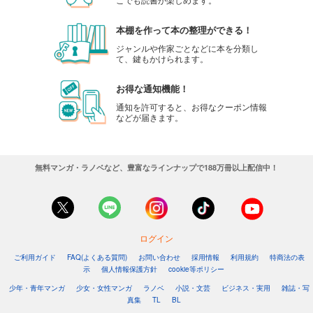
本棚を作って本の整理ができる！
ジャンルや作家ごとなどに本を分類し
て、鍵もかけられます。
お得な通知機能！
通知を許可すると、お得なクーポン情報
などが届きます。
無料マンガ・ラノベなど、豊富なラインナップで188万冊以上配信中！
ログイン
ご利用ガイド
FAQ(よくある質問)
お問い合わせ
採用情報
利用規約
特商法の表
示
個人情報保護方針
cookie等ポリシー
少年・青年マンガ
少女・女性マンガ
ラノベ
小説・文芸
ビジネス・実用
雑誌・写
真集
TL
BL