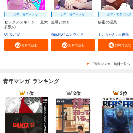
少年・青年マンガ
少年・青年マンガ
少年・青年マンガ
セックススキャン ー最大
義母と姉と
秘密の授業
多数の...
Oj
burn7
Kim.PD
ムンウッド
ミナちゃん
王鋼鉄
無料で読む
無料で読む
無料で読む
「青年マンガ」無料一覧へ
青年マンガ ランキング
1位
2位
3位