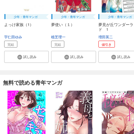
少年・青年マンガ
少年・青年マンガ
少年・青年マンガ
よっけ家族（1）
夢使い（１）
夢見が丘ワンダーラ
ド 1
宇仁田ゆみ
植芝理一
増田英二
完結
完結
値引き
試し読み
試し読み
試し読み
無料で読める青年マンガ