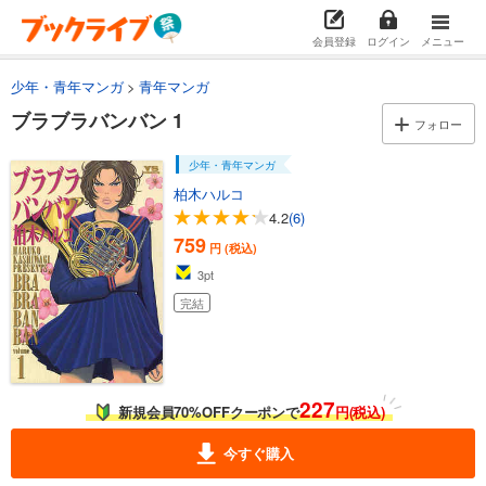
会員登録
ログイン
メニュー
少年・青年マンガ
青年マンガ
ブラブラバンバン 1
フォロー
少年・青年マンガ
柏木ハルコ
4.2
(6)
759
円 (税込)
3
pt
完結
227
新規会員70%OFFクーポンで
円(税込)
今すぐ購入