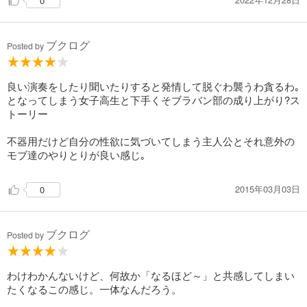
0
ブクログ
Posted by
良い演奏をしたり聞いたりすると発情して脱ぐわ襲うわ貪るわ｡
となってしまう女子高生と下手くそブラバン部の成り上がり?ス
トーリー
不器用だけど自分の性欲に気づいてしまう主人公とそれ意外の
モブ達のやりとりが良い感じ｡
2015年03月03日
0
ブクログ
Posted by
わけわかんないけど、何故か「なるほど～」と共感してしまい
たくなるこの感じ。一体なんだろう。