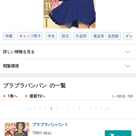
学園
ギャップ男子
学生
部活
不器用
電波系・妄想癖
ギャ
詳しい情報を見る
閲覧環境
ブラブラバンバン の一覧
1巻へ
最新刊へ
1～5件目
/
5件
<<
<
1
・
・
・
>
>>
ブラブラバンバン 1
759
円 (税込)
カート