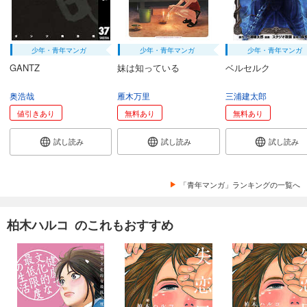
少年・青年マンガ
少年・青年マンガ
少年・青年マンガ
GANTZ
妹は知っている
ベルセルク
奥浩哉
雁木万里
三浦建太郎
値引きあり
無料あり
無料あり
試し読み
試し読み
試し読み
「青年マンガ」ランキングの一覧へ
柏木ハルコ のこれもおすすめ