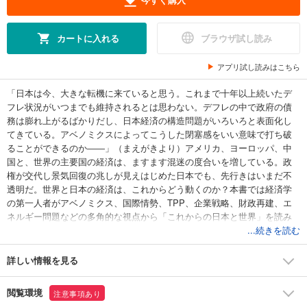
カートに入れる
ブラウザ試し読み
アプリ試し読みはこちら
「日本は今、大きな転機に来ていると思う。これまで十年以上続いたデ
フレ状況がいつまでも維持されるとは思わない。デフレの中で政府の債
務は膨れ上がるばかりだし、日本経済の構造問題がいろいろと表面化し
てきている。アベノミクスによってこうした閉塞感をいい意味で打ち破
ることができるのか――」（まえがきより）アメリカ、ヨーロッパ、中
国と、世界の主要国の経済は、ますます混迷の度合いを増している。政
権が交代し景気回復の兆しが見えはじめた日本でも、先行きはいまだ不
透明だ。世界と日本の経済は、これからどう動くのか？本書では経済学
の第一人者がアベノミクス、国際情勢、TPP、企業戦略、財政再建、エ
ネルギー問題などの多角的な視点から「これからの日本と世界」を読み
解く。情報の見方、考え方が変わる一冊。
...続きを読む
詳しい情報を見る
閲覧環境
注意事項あり