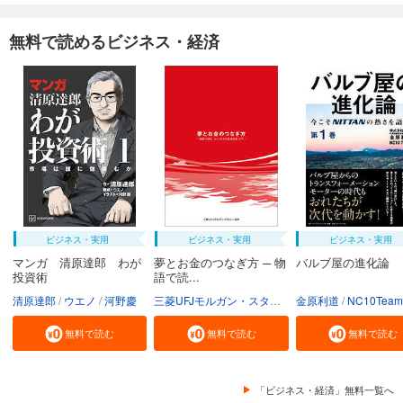
無料で読めるビジネス・経済
ビジネス・実用
ビジネス・実用
ビジネス・実用
マンガ 清原達郎 わが
夢とお金のつなぎ方 ─ 物
バルブ屋の進化論
投資術
語で読...
清原達郎
ウエノ
河野慶
三菱UFJモルガン・スタンレー証券株式会社
金原利道
NC10Team
無料で読む
無料で読む
無料で読む
「ビジネス・経済」無料一覧へ