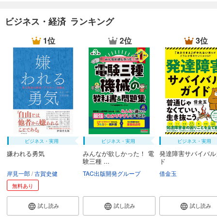
ビジネス・経済 ランキング
1位
2位
3位
ビジネス・実用
ビジネス・実用
ビジネス・実用
嫌われる勇気
みんなが欲しかった！ 電
発達障害サバイバル
験三種 ...
ド
岸見一郎
古賀史健
TAC出版開発グループ
借金玉
無料あり
試し読み
試し読み
試し読み