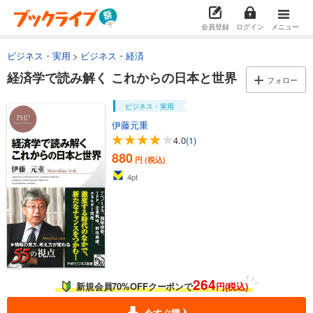
会員登録
ログイン
メニュー
ビジネス・実用
ビジネス・経済
経済学で読み解く これからの日本と世界
フォロー
ビジネス・実用
伊藤元重
4.0
(1)
880
円 (税込)
4
pt
264
新規会員70%OFFクーポンで
円(税込)
今すぐ購入