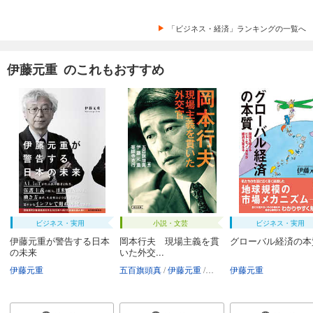
「ビジネス・経済」ランキングの一覧へ
伊藤元重 のこれもおすすめ
ビジネス・実用
小説・文芸
ビジネス・実用
伊藤元重が警告する日本
岡本行夫 現場主義を貫
グローバル経済の本
の未来
いた外交...
伊藤元重
五百旗頭真
伊藤元重
薬師寺克行
伊藤元重