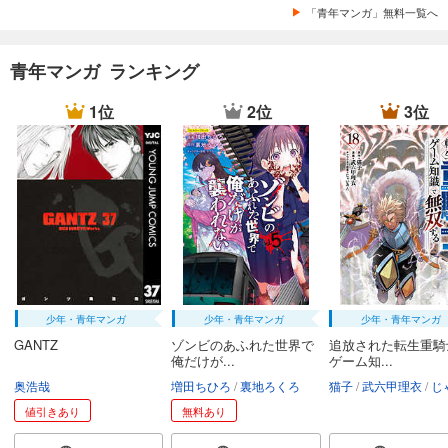
「青年マンガ」無料一覧へ
青年マンガ ランキング
1位
2位
3位
少年・青年マンガ
少年・青年マンガ
少年・青年マンガ
GANTZ
ゾンビのあふれた世界で
追放された転生重騎
俺だけが...
ゲーム知...
奥浩哉
増田ちひろ
裏地ろくろ
猫子
武六甲理衣
じゃい
値引きあり
無料あり