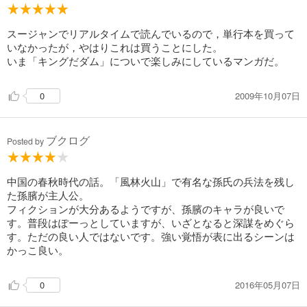
試し読み
あらすじを表示する
スージャンでリアルタイムで読んでいるので，単行本を買って
いなかったが，やはりこれは買うことにした。
ビン～孫子異伝～ 17
いま「キングだダム」についで楽しみにしているマンガだ。
536
円 (税込)
カート
完結
2009年10月07日
0
試し読み
あらすじを表示する
ブクログ
Posted by
ビン～孫子異伝～ 18
536
円 (税込)
カート
中国の春秋時代の話。「風林火山」で有名な孫氏の兵法を残し
完結
た孫臏が主人公。
試し読み
フィクションが大分あるようですが、孫臏のキャラが良いで
あらすじを表示する
す。普段はぽーっとしていますが、いざとなると深謀をめぐら
す。ただの良い人ではないです。強い覚悟が表に出るシーンは
ビン～孫子異伝～ 19
かっこ良い。
536
円 (税込)
カート
完結
2016年05月07日
0
試し読み