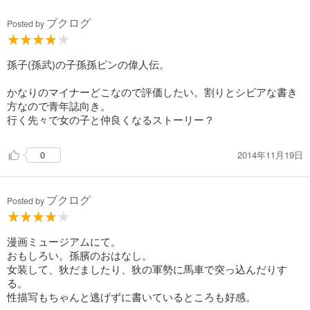
あらすじを表示する
ブクログ
Posted by
ビン～孫子異伝～ 20
536
円 (税込)
孫子(孫武)の子孫孫ピンの偉人伝。
カート
完結
かなりのマイナーどこなので評価したい。割りとシビアな書き
試し読み
方なので青年誌向き。
あらすじを表示する
行く先々で女の子と仲良くなるストーリー？
ビン～孫子異伝～ 21
536
2014年11月19日
0
円 (税込)
カート
完結
試し読み
ブクログ
Posted by
あらすじを表示する
漫画ミュージアムにて。
おもしろい。孫臏のおはなし。
女装して、狄だましたり、狄の軍勢に馬車で突っ込んだりす
る。
性描写もちゃんと逃げずに書いているところも好感。