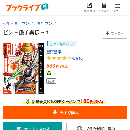
会員登録
ログイン
メニュー
少年・青年マンガ
青年マンガ
ビン～孫子異伝～ 1
フォロー
少年・青年マンガ
星野浩字
4.1
(16)
536
円 (税込)
2
pt
完結
160
新規会員70%OFFクーポンで
円(税込)
今すぐ購入
カートに入れる
ブラウザ試し読み