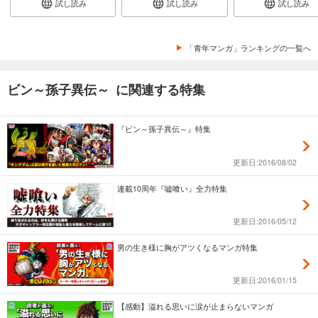
試し読み
試し読み
試し読み
「青年マンガ」ランキングの一覧へ
ビン～孫子異伝～ に関連する特集
『ビン～孫子異伝～』特集
更新日:2016/08/02
連載10周年『嘘喰い』全力特集
更新日:2016/05/12
男の生き様に胸がアツくなるマンガ特集
更新日:2016/01/15
【感動】溢れる思いに涙が止まらないマンガ