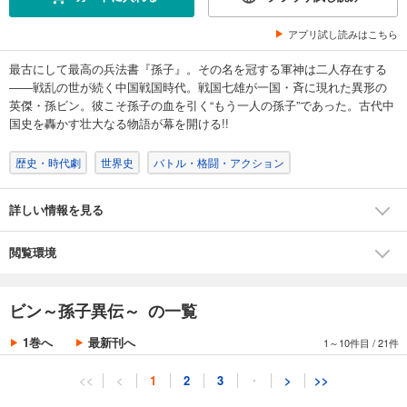
アプリ試し読みはこちら
最古にして最高の兵法書『孫子』。その名を冠する軍神は二人存在する
――戦乱の世が続く中国戦国時代。戦国七雄が一国・斉に現れた異形の
英傑・孫ビン。彼こそ孫子の血を引く“もう一人の孫子”であった。古代中
国史を轟かす壮大なる物語が幕を開ける!!
歴史・時代劇
世界史
バトル・格闘・アクション
詳しい情報を見る
閲覧環境
ビン～孫子異伝～ の一覧
1巻へ
最新刊へ
1～10件目
/
21件
<<
<
1
2
3
・
>
>>