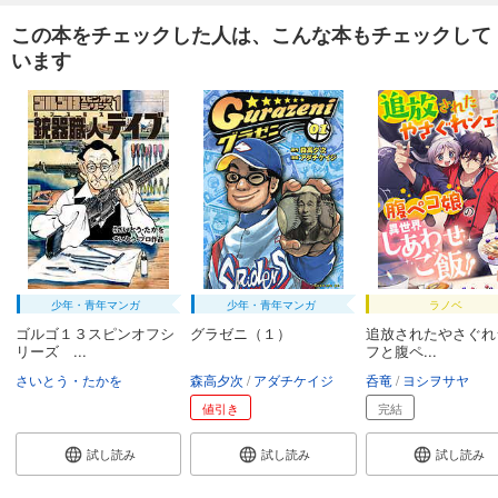
この本をチェックした人は、こんな本もチェックして
います
少年・青年マンガ
少年・青年マンガ
ラノベ
ゴルゴ１３スピンオフシ
グラゼニ（１）
追放されたやさぐれ
リーズ ...
フと腹ペ...
さいとう・たかを
森高夕次
アダチケイジ
呑竜
ヨシヲサヤ
値引き
完結
試し読み
試し読み
試し読み