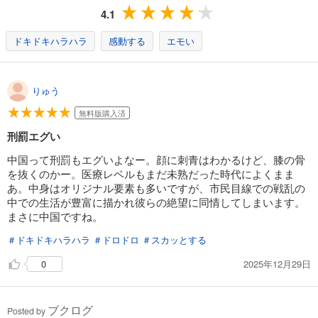
完結
4.1
試し読み
あらすじを表示する
ドキドキハラハラ
感動する
エモい
ビン～孫子異伝～ 14
536
円 (税込)
りゅう
カート
完結
無料版購入済
試し読み
刑罰エグい
あらすじを表示する
中国って刑罰もエグいよなー。顔に刺青はわかるけど、膝の骨
ビン～孫子異伝～ 15
を抜くのかー。医療レベルもまだ未熟だった時代によくまま
536
円 (税込)
あ。中身はオリジナル要素も多いですが、市民目線での戦乱の
カート
中での生活が豊富に描かれ彼らの絶望に同情してしまいます。
完結
まさに中国ですね。
試し読み
＃ドキドキハラハラ
＃ドロドロ
＃スカッとする
あらすじを表示する
2025年12月29日
0
ビン～孫子異伝～ 16
536
円 (税込)
カート
完結
ブクログ
Posted by