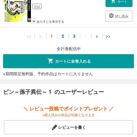
カート
完結
試し読み
あらすじを表示する
ビン～孫子異伝～ 11
<<
<
1
2
3
・
>
>>
536
円 (税込)
カート
全21巻配信中
完結
試し読み
カートに全巻入れる
あらすじを表示する
※期間限定無料版、予約作品はカートに入りません
ビン～孫子異伝～ 12
536
円 (税込)
カート
ビン～孫子異伝～ 1 のユーザーレビュー
完結
試し読み
＼ レビュー投稿でポイントプレゼント ／
あらすじを表示する
※購入済みの作品が対象となります
ビン～孫子異伝～ 13
レビューを書く
536
円 (税込)
カート