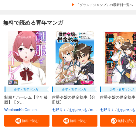
「グランドジャンプ」の最新刊一覧へ
無料で読める青年マンガ
少年・青年マンガ
少年・青年マンガ
少年・青年マンガ
制服とハーレム【全年齢
侯爵令嬢の借金執事【分
侯爵令嬢の借金執事
版】【タ...
冊版】
WebtoonKoiContent
七野りく
おおのいも
mmu
七野りく
おおのいも
無料で読む
無料で読む
無料で読む