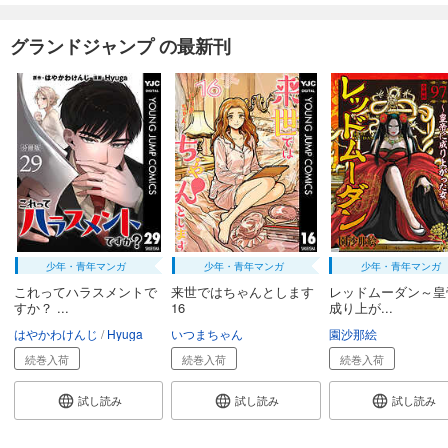
グランドジャンプ の最新刊
少年・青年マンガ
少年・青年マンガ
少年・青年マンガ
これってハラスメントで
来世ではちゃんとします
レッドムーダン～皇
すか？ ...
16
成り上が...
はやかわけんじ
Hyuga
いつまちゃん
園沙那絵
続巻入荷
続巻入荷
続巻入荷
試し読み
試し読み
試し読み