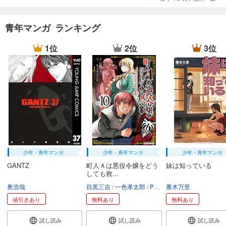
青年マンガ ランキング
1位
2位
3位
少年・青年マンガ
少年・青年マンガ
少年・青年マンガ
GANTZ
町人Ａは悪役令嬢をどう
妹は知っている
しても救...
奥浩哉
目黒三吉
一色孝太郎
Parum
雁木万里
値引きあり
無料あり
無料あり
試し読み
試し読み
試し読み