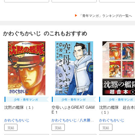
「青年マンガ」ランキングの一覧へ
かわぐちかいじ のこれもおすすめ
少年・青年マンガ
少年・青年マンガ
少年・青年マンガ
沈黙の艦隊（１）
空母いぶきGREAT GAM
沈黙の艦隊 超合本
E 1
（１）
かわぐちかいじ
かわぐちかいじ
八木勝大
潮匡人
かわぐちかいじ
惠谷治
完結
完結
完結