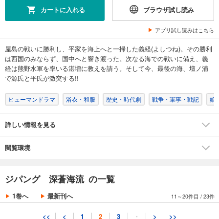
試し読み
カートに入れる
ブラウザ試し読み
あらすじを表示する
アプリ試し読みはこちら
ジパング 深蒼海流（８）
792
円 (税込)
屋島の戦いに勝利し、平家を海上へと一掃した義経(よしつね)。その勝利
カート
は西国のみならず、国中へと響き渡った。次なる海での戦いに備え、義
完結
経は熊野水軍を率いる湛増に教えを請う。そして今、最後の海、壇ノ浦
試し読み
で源氏と平氏が激突する!!
あらすじを表示する
ヒューマンドラマ
浴衣・和服
歴史・時代劇
戦争・軍事・戦記
娘
ジパング 深蒼海流（９）
792
円 (税込)
カート
詳しい情報を見る
完結
試し読み
閲覧環境
あらすじを表示する
ジパング 深蒼海流（１０）
ジパング 深蒼海流 の一覧
792
円 (税込)
カート
1巻へ
最新刊へ
11～20件目
/
23件
完結
試し読み
<<
<
1
2
3
・
>
>>