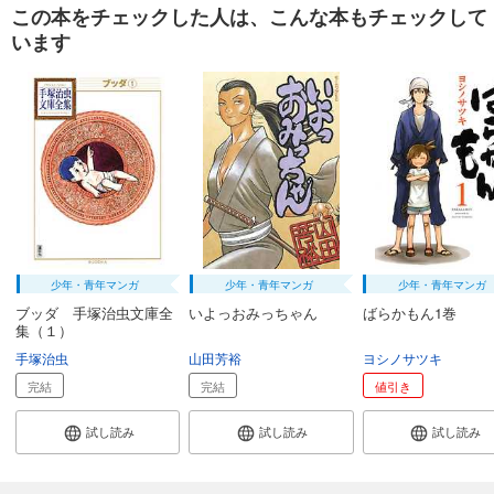
この本をチェックした人は、こんな本もチェックして
います
少年・青年マンガ
少年・青年マンガ
少年・青年マンガ
ブッダ 手塚治虫文庫全
いよっおみっちゃん
ばらかもん1巻
集（１）
手塚治虫
山田芳裕
ヨシノサツキ
完結
完結
値引き
試し読み
試し読み
試し読み