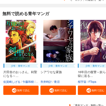
無料で読める青年マンガ
少年・青年マンガ
少年・青年マンガ
少年・青年マンガ
片田舎のおっさん、剣聖
シアワセな家族
16年目の復讐～奴
になる～...
獄に送る...
佐賀崎しげる
乍藤和樹
鍋島テツヒロ
市井時計
青沼
桜宇宙
FTops
無料で読む
無料で読む
無料で読む
「青年マンガ」無料一覧へ