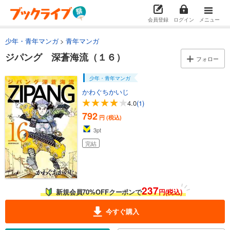
試し読み
会員登録
ログイン
メニュー
あらすじを表示する
少年・青年マンガ
青年マンガ
ジパング 深蒼海流（５）
ジパング 深蒼海流（１６）
792
円 (税込)
フォロー
カート
完結
少年・青年マンガ
試し読み
かわぐちかいじ
あらすじを表示する
4.0
(1)
792
ジパング 深蒼海流（６）
円 (税込)
3
pt
792
円 (税込)
カート
完結
完結
試し読み
あらすじを表示する
237
ジパング 深蒼海流（７）
新規会員70%OFFクーポンで
円(税込)
792
円 (税込)
今すぐ購入
カート
完結