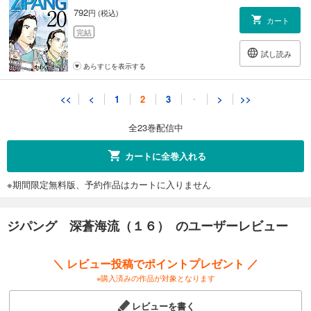
792
円 (税込)
カート
完結
試し読み
あらすじを表示する
ジパング 深蒼海流（２１）
<<
<
1
2
3
・
>
>>
792
円 (税込)
カート
全23巻配信中
完結
試し読み
カートに全巻入れる
あらすじを表示する
※期間限定無料版、予約作品はカートに入りません
ジパング 深蒼海流（２２）
792
円 (税込)
カート
ジパング 深蒼海流（１６） のユーザーレビュー
完結
試し読み
＼ レビュー投稿でポイントプレゼント ／
あらすじを表示する
※購入済みの作品が対象となります
ジパング 深蒼海流（２３）
レビューを書く
792
円 (税込)