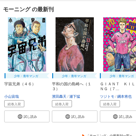
モーニング の最新刊
少年・青年マンガ
少年・青年マンガ
少年・青年マンガ
宇宙兄弟（４６）
平和の国の島崎へ（１
ＧＩＡＮＴ ＫＩＬ
３）
ＮＧ（７...
小山宙哉
濱田轟天
瀬下猛
ツジトモ
綱本将也
続巻入荷
続巻入荷
続巻入荷
試し読み
試し読み
試し読み
「モーニング」の最新刊一覧へ