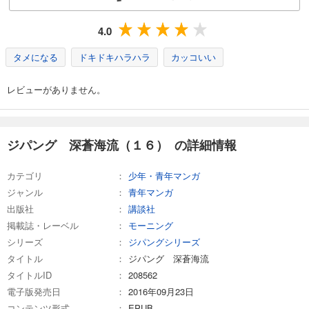
カート
完結
4.0
試し読み
あらすじを表示する
タメになる
ドキドキハラハラ
カッコいい
レビューがありません。
ジパング 深蒼海流（１６） の詳細情報
カテゴリ
少年・青年マンガ
ジャンル
青年マンガ
出版社
講談社
掲載誌・レーベル
モーニング
シリーズ
ジパングシリーズ
タイトル
ジパング 深蒼海流
タイトルID
208562
電子版発売日
2016年09月23日
コンテンツ形式
EPUB