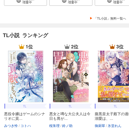
増量中
増量中
増量中
「TL小説」無料一覧へ
TL小説 ランキング
1位
2位
3位
TL
TL
TL
悪役令嬢はゲームのシナ
悪女と噂な大公夫人は今
腹黒皇太子殿下の過
リオに貢...
日も胃が...
溺愛は、...
みつき怜
コトハ
桜朱理
鈴ノ助
御厨翠
氷堂れん