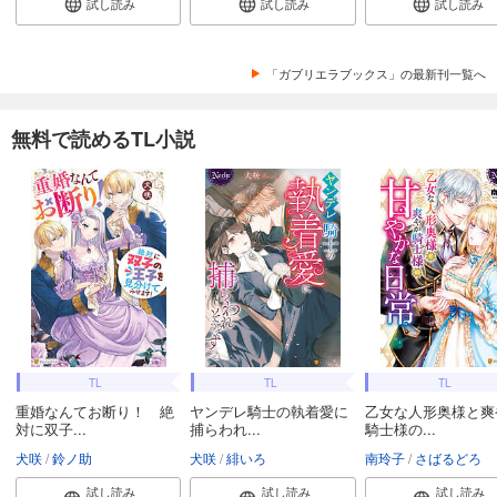
試し読み
試し読み
試し読み
「ガブリエラブックス」の最新刊一覧へ
無料で読めるTL小説
TL
TL
TL
重婚なんてお断り！ 絶
ヤンデレ騎士の執着愛に
乙女な人形奥様と爽
対に双子...
捕らわれ...
騎士様の...
犬咲
鈴ノ助
犬咲
緋いろ
南玲子
さばるどろ
試し読み
試し読み
試し読み