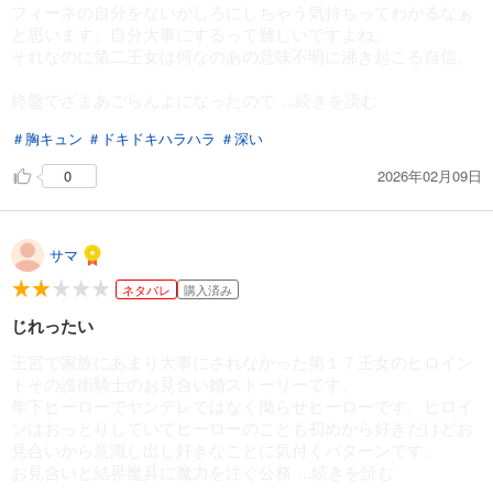
フィーネの自分をないがしろにしちゃう気持ちってわかるなぁ
と思います。自分大事にするって難しいですよね。
それなのに第二王女は何なのあの意味不明に沸き起こる自信。
終盤でざまあごらんよになったので
...続きを読む
＃胸キュン
＃ドキドキハラハラ
＃深い
2026年02月09日
0
サマ
ネタバレ
購入済み
じれったい
王宮で家族にあまり大事にされなかった第１７王女のヒロイン
トその護衛騎士のお見合い婚ストーリーです。
年下ヒーローでヤンデレではなく拗らせヒーローです。ヒロイ
ンはおっとりしていてヒーローのことも初めから好きだけどお
見合いから意識し出し好きなことに気付くパターンです。
お見合いと結界魔具に魔力を注ぐ公務
...続きを読む