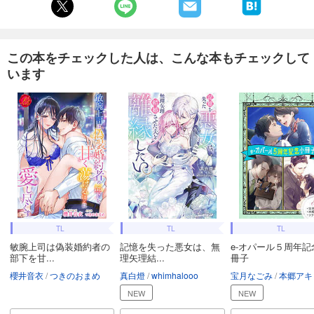
この本をチェックした人は、こんな本もチェックして
います
TL
TL
TL
敏腕上司は偽装婚約者の
記憶を失った悪女は、無
e-オパール５周年記
部下を甘...
理矢理結...
冊子
櫻井音衣
つきのおまめ
真白燈
whimhalooo
宝月なごみ
本郷アキ
NEW
NEW