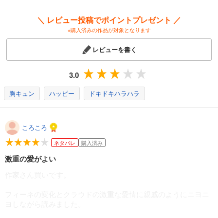
＼ レビュー投稿でポイントプレゼント ／
※購入済みの作品が対象となります
レビューを書く
3.0
胸キュン
ハッピー
ドキドキハラハラ
ころころ
ネタバレ
購入済み
激重の愛がよい
作家さん買いです。
フィーネの変化とクラウドの激重な愛情に親戚のようにニヨニ
ヨしながら読みました。