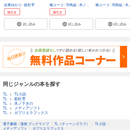
佐東ゆかり
藍杜雫
椿ユーコ
羽鳥紘
木ノ下きの
椿ユーコ
羽鳥紘
木ノ下
値引き
値引き
試し読み
試し読み
試し読み
同じジャンルの本を探す
TL
>
TL小説
TL
>
藍杜雫
TL
>
木ノ下きの
TL
>
メディアソフト
TL
>
ガブリエラブックス
電子書籍・漫画 ブックライブ
〉
TL（ティーンズラブ）
〉
TL小説
〉
メディアソフト
〉
ガブリエラブックス
〉