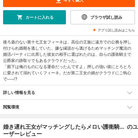
カートに入れる
ブラウザ試し読み
アプリ試し読みはこちら
後ろ盾のない第十七王女フィーネは、高位の王族に遠方での公務を押し
付けられ婚期を逃していた。嫌な縁談から逃げるためマッチング魔法の
婚活パーティに出席した彼女の相手に選ばれたのは、自らの護衛騎士で
公爵家の跡取りでもあるクラウドだった。
「殿下は俺のものになる運命だったんですよ」押しの強い彼にとろとろ
に愛されて溺れていくフィーネ。だが第二王女の娘がクラウドにご執心
で―─!?
詳しい情報を見る
閲覧環境
婚き遅れ王女がマッチングしたらメロい護衛騎... のユ
ーザーレビュー