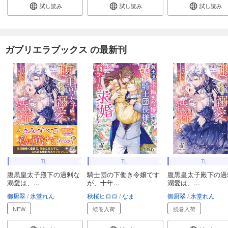
試し読み
試し読み
試し読み
ガブリエラブックス の最新刊
TL
TL
TL
腹黒皇太子殿下の過剰な
騎士団の下働き令嬢です
腹黒皇太子殿下の過
溺愛は、...
が、十年...
溺愛は、...
御厨翠
氷堂れん
秋桜ヒロロ
なま
御厨翠
氷堂れん
NEW
続巻入荷
続巻入荷