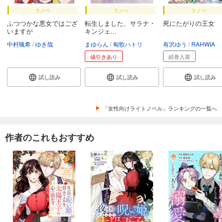
ラノベ
ラノベ
ラノベ
ふつつかな悪女ではござ
転生しました、サラナ・
死にたがりの王女
いますが
キンジェ...
中村颯希
ゆき哉
まゆらん
匈歌ハトリ
有沢ゆう
RAHWIA
値引きあり
続巻入荷
試し読み
試し読み
試し読み
「女性向けライトノベル」ランキングの一覧へ
作者のこれもおすすめ