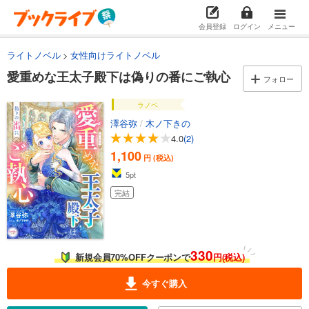
会員登録
ログイン
メニュー
ライトノベル
女性向けライトノベル
愛重めな王太子殿下は偽りの番にご執心
フォロー
ラノベ
澤谷弥
/
木ノ下きの
4.0
(2)
1,100
円 (税込)
5
pt
完結
330
新規会員70%OFFクーポンで
円(税込)
今すぐ購入