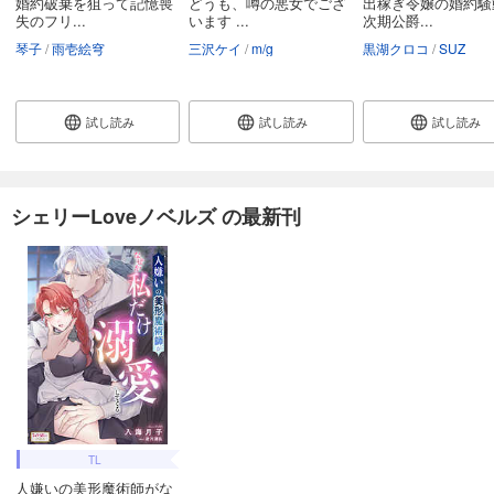
婚約破棄を狙って記憶喪
どうも、噂の悪女でござ
出稼ぎ令嬢の婚約
失のフリ...
います ...
次期公爵...
琴子
雨壱絵穹
三沢ケイ
m/g
黒湖クロコ
SUZ
試し読み
試し読み
試し読み
シェリーLoveノベルズ の最新刊
TL
人嫌いの美形魔術師がな