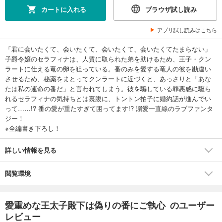
カートに入れる
ブラウザ試し読み
アプリ試し読みはこちら
「君に会いたくて、会いたくて、会いたくて、会いたくてたまらない」
子爵令嬢のセラフィナは、人質に取られた弟を助けるため、王子・クン
ラートに仕える竜の卵を狙っている。番のみを愛する竜人の彼を勘違い
させるため、秘薬をまとってクンラートに近づくと、あっさりと「あな
たは私の運命の番だ」と言われてしまう。彼を騙している罪悪感に駆ら
れるセラフィナの気持ちとは裏腹に、トントン拍子に婚約話が進んでい
って……!? 番の愛が重たすぎて困ってます!? 溺愛一直線のラブファンタ
ジー！
※全編書き下ろし！
詳しい情報を見る
閲覧環境
愛重めな王太子殿下は偽りの番にご執心 のユーザー
レビュー