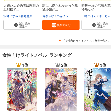
大嫌いな婚約者は理想の
誰にも愛されなかった醜
暗殺一族の厄憑き花
旦那様で...
穢令嬢が...
冷酷な婚...
沢野いずみ
春野薫久
青季ふゆ
白谷ゆう
三崎こはく
沖田ちゃ
試し読み
試し読み
無料で読む
増量中
増量中
「女性向けライトノベル」無料一覧へ
女性向けライトノベル ランキング
1位
2位
3位