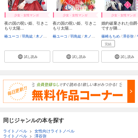
少女・女性マンガ
少女・女性マンガ
少女・女性マンガ
夜の国の呪い姫、引きこ
夜の国の呪い姫、引きこ
婚約破棄された伯爵
もり太陽...
もり太陽...
ですが隣...
椿ユーコ
羽鳥紘
木ノ下きの
椿ユーコ
羽鳥紘
木ノ下きの
篠崎もちめ
澤谷弥
ヤ
完結
試し読み
試し読み
試し読み
同じジャンルの本を探す
ライトノベル
>
女性向けライトノベル
ライトノベル
>
澤谷弥