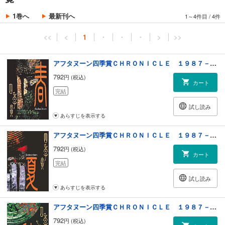
1巻へ
最新刊へ
1～4件目
/
4件
<<
<
1
・
・
・
>
>>
アフタヌーン四季賞ＣＨＲＯＮＩＣＬＥ １９８７－２０００（春）
792
円 (税込)
カート
完結
試し読み
あらすじを表示する
アフタヌーン四季賞ＣＨＲＯＮＩＣＬＥ １９８７－２０００（夏）
792
円 (税込)
カート
完結
試し読み
あらすじを表示する
アフタヌーン四季賞ＣＨＲＯＮＩＣＬＥ １９８７－２０００（秋）
792
円 (税込)