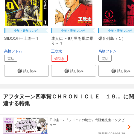
少年・青年マンガ
少年・青年マンガ
少年・青年マンガ
SIDOOH―士道― 1
達人伝 ～9万里を風に乗
爆音列島（１）
り～ 1
高橋ツトム
王欣太
高橋ツトム
完結
値引き
完結
試し読み
試し読み
試し読み
アフタヌーン四季賞ＣＨＲＯＮＩＣＬＥ １９... に関
連する特集
田中圭一× 『シドニアの騎士』弐瓶勉先生インタビ
ュー
更新日:2014/06/19