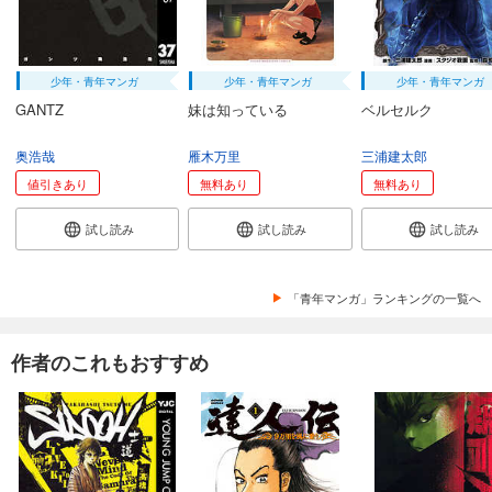
少年・青年マンガ
少年・青年マンガ
少年・青年マンガ
GANTZ
妹は知っている
ベルセルク
奥浩哉
雁木万里
三浦建太郎
値引きあり
無料あり
無料あり
試し読み
試し読み
試し読み
「青年マンガ」ランキングの一覧へ
作者のこれもおすすめ