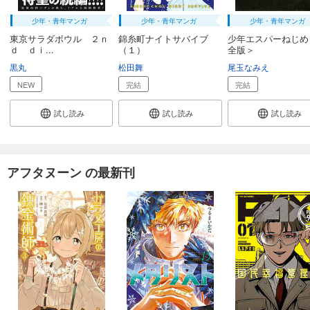
少年・青年マンガ
少年・青年マンガ
少年・青年マンガ
東京サラダボウル ２ｎ
錦糸町ナイトサバイブ
少年エスパーねじめ
ｄ ｄｉ...
（１）
全版＞
黒丸
松田舞
尾玉なみえ
NEW
完結
完結
試し読み
試し読み
試し読み
アフタヌーン の最新刊