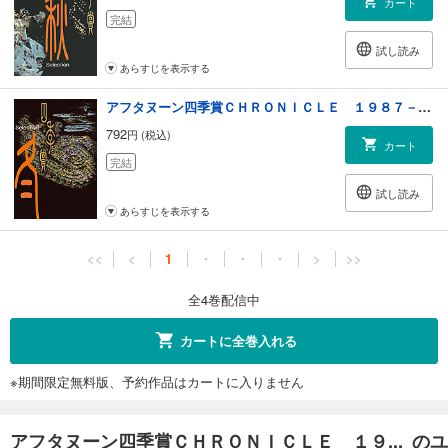
カート
完結
試し読み
あらすじを表示する
アフタヌーン四季賞ＣＨＲＯＮＩＣＬＥ １９８７－２０００（冬）
792
円 (税込)
カート
完結
試し読み
あらすじを表示する
<<
<
1
・
・
・
>
>>
全4巻配信中
カートに全巻入れる
※期間限定無料版、予約作品はカートに入りません
アフタヌーン四季賞ＣＨＲＯＮＩＣＬＥ １９... のユ