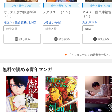
少年・青年マンガ
少年・青年マンガ
少年・青年マンガ
ガラス工房の錬金術師
メダリスト（１５）
ＰＡＸ 国民幸福管
（３）
（１）
樺ユキ
佐倉真稀
LINO
つるまいかだ
丸木戸マキ
続巻入荷
続巻入荷
NEW
試し読み
試し読み
試し読み
「アフタヌーン」の最新刊一覧へ
無料で読める青年マンガ