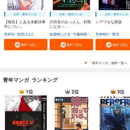
少年・青年マンガ
少年・青年マンガ
少年・青年マンガ
【報告】とある未解決事
片田舎のおっさん、剣聖
シアワセな家族
件につい...
になる～...
寺井衒
玄田げんた
佐賀崎しげる
乍藤和樹
鍋島テツヒロ
市井時計
青沼
無料で読む
無料で読む
無料で読む
「青年マンガ」無料一覧へ
青年マンガ ランキング
1位
2位
3位