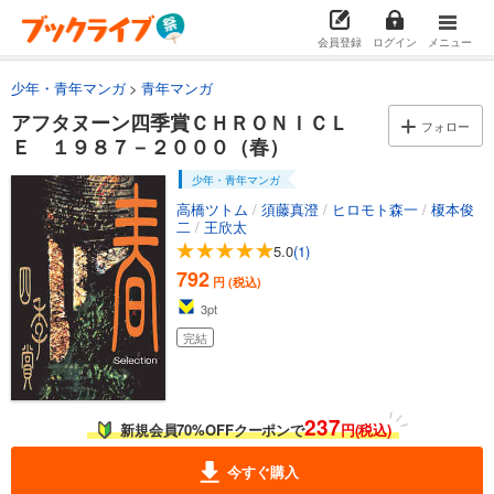
会員登録
ログイン
メニュー
少年・青年マンガ
青年マンガ
アフタヌーン四季賞ＣＨＲＯＮＩＣＬ
フォロー
Ｅ １９８７－２０００（春）
少年・青年マンガ
高橋ツトム
/
須藤真澄
/
ヒロモト森一
/
榎本俊
二
/
王欣太
5.0
(1)
792
円 (税込)
3
pt
完結
237
新規会員70%OFFクーポンで
円(税込)
今すぐ購入