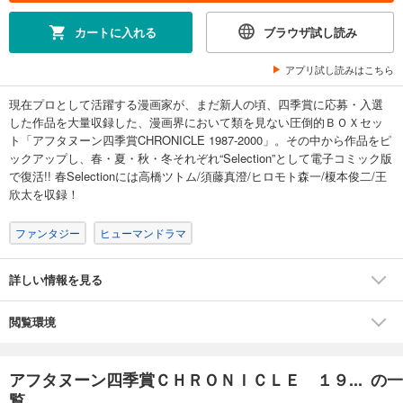
カートに入れる
ブラウザ試し読み
アプリ試し読みはこちら
現在プロとして活躍する漫画家が、まだ新人の頃、四季賞に応募・入選
した作品を大量収録した、漫画界において類を見ない圧倒的ＢＯＸセッ
ト「アフタヌーン四季賞CHRONICLE 1987-2000」。その中から作品をピ
ックアップし、春・夏・秋・冬それぞれ“Selection”として電子コミック版
で復活!! 春Selectionには高橋ツトム/須藤真澄/ヒロモト森一/榎本俊二/王
欣太を収録！
ファンタジー
ヒューマンドラマ
詳しい情報を見る
閲覧環境
アフタヌーン四季賞ＣＨＲＯＮＩＣＬＥ １９... の一
覧