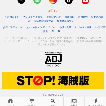
ログイン
ご利用ガイド
FAQ(よくある質問)
お問い合わせ
採用情報
利用規約
特商法の表
示
個人情報保護方針
cookie等ポリシー
少年・青年マンガ
少女・女性マンガ
ラノベ
小説・文芸
ビジネス・実用
雑誌・写
真集
TL
BL
ブックライブ（BookLive!）は、BookLiveが運営する電子書店です。TOPPANホールディング
ス、カルチュア・コンビニエンス・クラブ、テレビ朝日の出資を受け、日本最大級の電子書籍配
信サービスを行っています。
© BookLive Co., Ltd.
トップ
カート
検索
無料本
はじめての方へ