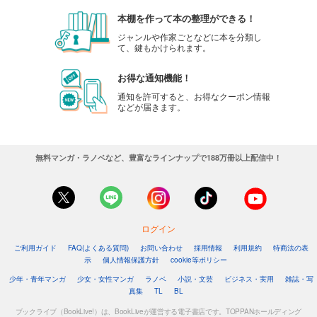
本棚を作って本の整理ができる！
ジャンルや作家ごとなどに本を分類し
て、鍵もかけられます。
お得な通知機能！
通知を許可すると、お得なクーポン情報
などが届きます。
無料マンガ・ラノベなど、豊富なラインナップで188万冊以上配信中！
ログイン
ご利用ガイド
FAQ(よくある質問)
お問い合わせ
採用情報
利用規約
特商法の表
示
個人情報保護方針
cookie等ポリシー
少年・青年マンガ
少女・女性マンガ
ラノベ
小説・文芸
ビジネス・実用
雑誌・写
真集
TL
BL
ブックライブ（BookLive!）は、BookLiveが運営する電子書店です。TOPPANホールディング