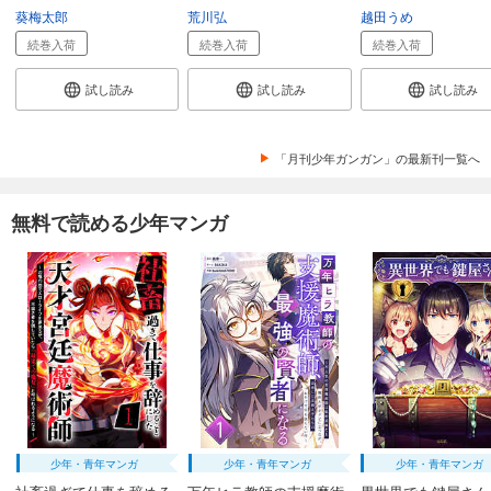
葵梅太郎
荒川弘
越田うめ
続巻入荷
続巻入荷
続巻入荷
試し読み
試し読み
試し読み
「月刊少年ガンガン」の最新刊一覧へ
無料で読める少年マンガ
少年・青年マンガ
少年・青年マンガ
少年・青年マンガ