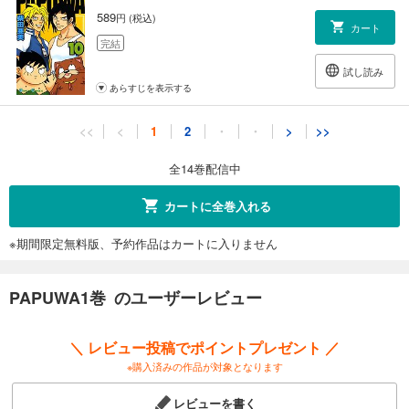
589
円 (税込)
カート
完結
試し読み
あらすじを表示する
PAPUWA11巻
<<
<
1
2
・
・
>
>>
589
円 (税込)
カート
全14巻配信中
完結
試し読み
カートに全巻入れる
あらすじを表示する
※期間限定無料版、予約作品はカートに入りません
PAPUWA12巻
589
円 (税込)
カート
PAPUWA1巻 のユーザーレビュー
完結
試し読み
＼ レビュー投稿でポイントプレゼント ／
あらすじを表示する
※購入済みの作品が対象となります
PAPUWA13巻
レビューを書く
589
円 (税込)