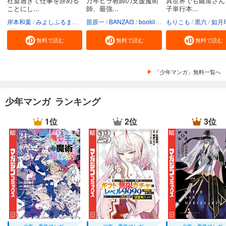
社畜過ぎて仕事を辞める
万年ヒラ教師の支援魔術
異世界でも鍵屋さん
ことにし...
師、最強...
子単行本...
岸本和葉
みよしふるまち
booklistaSTUDIO
苗原一
BANZAI3
booklistaSTUDIO
もりこも
黒六
如月
無料で読む
無料で読む
無料で読む
「少年マンガ」無料一覧へ
少年マンガ ランキング
1位
2位
3位
少年・青年マンガ
少年・青年マンガ
少年・青年マンガ