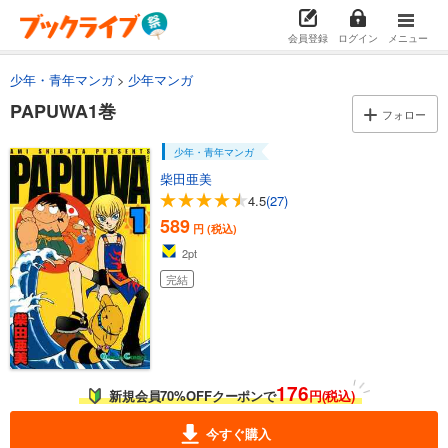
会員登録
ログイン
メニュー
少年・青年マンガ
少年マンガ
PAPUWA1巻
フォロー
少年・青年マンガ
柴田亜美
4.5
(27)
589
円 (税込)
2
pt
完結
176
新規会員70%OFFクーポンで
円(税込)
今すぐ購入