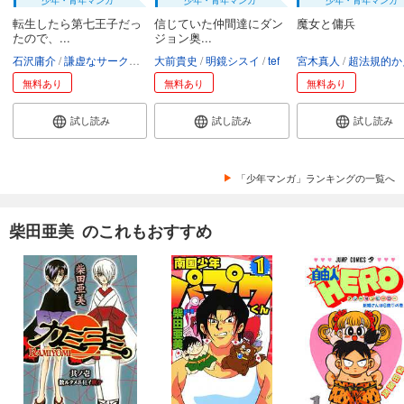
転生したら第七王子だっ
信じていた仲間達にダン
魔女と傭兵
たので、...
ジョン奥...
石沢庸介
謙虚なサークル
メル。
大前貴史
明鏡シスイ
tef
宮木真人
超法規的かえ
無料あり
無料あり
無料あり
試し読み
試し読み
試し読み
「少年マンガ」ランキングの一覧へ
柴田亜美 のこれもおすすめ