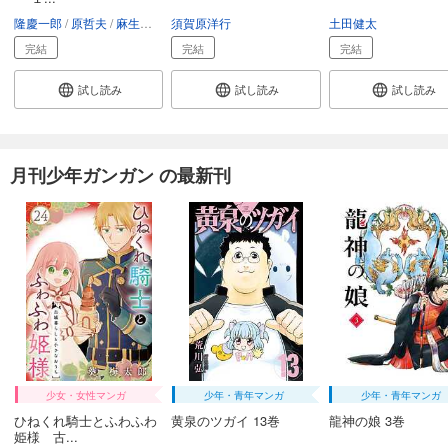
隆慶一郎
原哲夫
麻生未央
須賀原洋行
土田健太
完結
完結
完結
試し読み
試し読み
試し読み
月刊少年ガンガン の最新刊
少女・女性マンガ
少年・青年マンガ
少年・青年マンガ
ひねくれ騎士とふわふわ
黄泉のツガイ 13巻
龍神の娘 3巻
姫様 古...