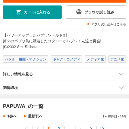
カートに入れる
ブラウザ試し読み
アプリ試し読みはこちら
【パワーアップしたパプワワールド!!】
第２のパプワ島に漂着したコタローがパプワくん達と再会!!
(C)2002 Ami Shibata
バトル・格闘・アクション
ギャグ・コメディ
メディア化
アニメ化
詳しい情報を見る
閲覧環境
PAPUWA の一覧
1巻へ
最新刊へ
1～10件目
/
14件
<<
<
1
2
・
・
>
>>