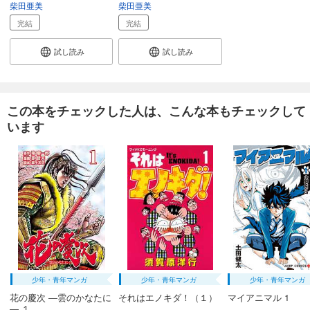
柴田亜美
柴田亜美
完結
完結
試し読み
試し読み
この本をチェックした人は、こんな本もチェックして
います
少年・青年マンガ
少年・青年マンガ
少年・青年マンガ
花の慶次 ―雲のかなたに
それはエノキダ！（１）
マイアニマル 1
― １...