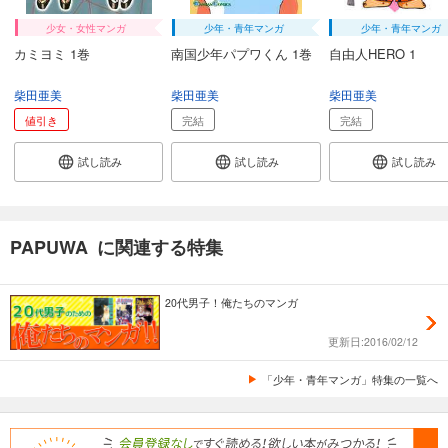
少女・女性マンガ
少年・青年マンガ
少年・青年マンガ
カミヨミ 1巻
南国少年パプワくん 1巻
自由人HERO 1
柴田亜美
柴田亜美
柴田亜美
値引き
完結
完結
試し読み
試し読み
試し読み
PAPUWA に関連する特集
20代男子！俺たちのマンガ
更新日:2016/02/12
「少年・青年マンガ」特集の一覧へ