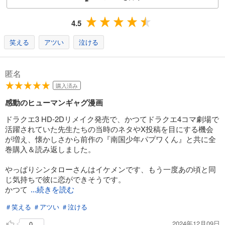
カート
完結
4.5
試し読み
あらすじを表示する
笑える
アツい
泣ける
PAPUWA14巻
589
匿名
円 (税込)
カート
購入済み
完結
感動のヒューマンギャグ漫画
試し読み
あらすじを表示する
ドラクエ3 HD-2Dリメイク発売で、かつてドラクエ4コマ劇場で
活躍されていた先生たちの当時のネタやX投稿を目にする機会
が増え、懐かしさから前作の『南国少年パプワくん』と共に全
巻購入＆読み返しました。
やっぱりシンタローさんはイケメンです、もう一度あの頃と同
じ気持ちで彼に恋ができそうです。
かつて
...続きを読む
＃笑える
＃アツい
＃泣ける
2024年12月09日
0