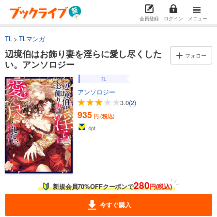
会員登録
ログイン
メニュー
TL
TLマンガ
辺境伯はお飾り妻を淫らに愛し尽くした
フォロー
い。アンソロジー
TL
アンソロジー
3.0
(2)
935
円 (税込)
4
pt
280
新規会員70%OFFクーポンで
円(税込)
今すぐ購入