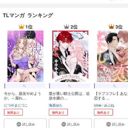
TLマンガ ランキング
1位
2位
3位
TL
TL
TL
今から、親友やめよう
愛が重い騎士公爵は、追
【ラブコフレ】あな
か。～腐れ...
放令嬢の...
恋する ...
につやまにつこ
海原ゆた
crow
みぶね
無料あり
無料あり
無料あり
試し読み
試し読み
試し読み