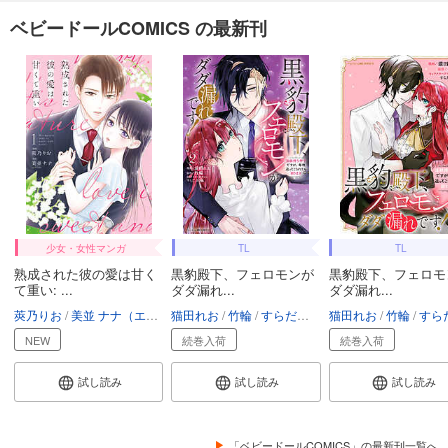
ベビードールCOMICS の最新刊
少女・女性マンガ
TL
TL
熟成された彼の愛は甘く
黒豹殿下、フェロモンが
黒豹殿下、フェロモ
て重い: ...
ダダ漏れ...
ダダ漏れ...
莢乃りお
美並 ナナ（エブリスタ）
猫田れお
竹輪
すらだまみ
猫田れお
竹輪
すらだま
NEW
続巻入荷
続巻入荷
試し読み
試し読み
試し読み
「ベビードールCOMICS」の最新刊一覧へ