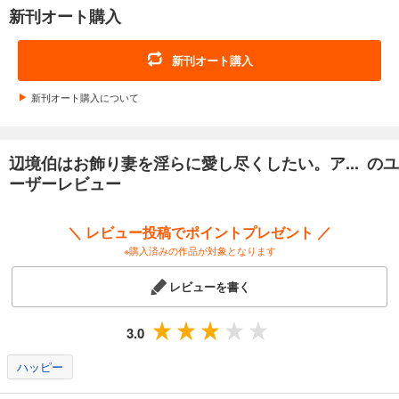
リーゼはある作戦を実行することになるが……！？ 「魔族の旦那様と紡
新刊オート購入
ぐ蕩ける夜～本好きマリーの甘い初恋～」林田花 マリーは「戦に飢えた
みにくい男」と恐れられるキリル・ヴァルトに嫁ぐことになるが実際の
彼は心優しい人物だった。共に過ごす日々の中で次第に惹かれ合ってい
新刊オート購入
く２人。やがてマリーは彼に触れてほしいと思い、男女の関係について
学ぶため王都へ向かう。だが帰還した彼女を待っていたのは理性を失い
新刊オート購入について
異形の姿となったキリルだった――。 「一途な愛で、満たされて。～辺
境伯様の溺愛を受け止めます～」湯葉このみ 身元が清廉という政治的な
理由から、フェルディ辺境伯のもとへ嫁ぐことになったティナ。形式上
辺境伯はお飾り妻を淫らに愛し尽くしたい。ア... のユ
の結婚ではあったものの、ティナはフェルディからの甘い愛情に応える
こととなり……？
ーザーレビュー
＼ レビュー投稿でポイントプレゼント ／
※購入済みの作品が対象となります
レビューを書く
3.0
ハッピー