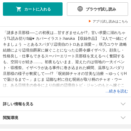
カートに入れる
ブラウザ試し読み
アプリ試し読みはこちら
「謎多き旦那様──この初夜は…甘すぎませんか!?」甘い求愛に溺れちゃ
うTL読み切り5編♥ カバーイラスト:haruka 【収録作品】「2人で一緒にイ
キましょう ～とあるスパダリ辺境伯のトロあま溺愛～」咲乃ユウヤ 政略
結婚により辺境伯爵家に嫁ぐことになった公爵令嬢イザベラ。顔良し・
性格良し・仕事もできるスーパーエリート旦那様を支えるべく奮闘する
も、空回りが続き……。初夜もないまま、迎えたのは領地の一大イベン
ト・収穫祭。イザベラがある事件に巻き込まれた瞬間、温厚なスパダリ
旦那様の様子が豹変して──!? 「呪術師チャオの甘美な治療 ～ゆっくりH
で蕩けるまで～」まじま 辺鄙な村に住む呪術が取り柄のチャオ・ウー
は、ある日領主の命令により白銀の辺境伯トビ・ジャンのもとへ嫁ぐこ
ととなった。ある晩、トビは先日の戦での呪いにより「勃たなくなっ
...続きを読む
た」とチャオに伝えた結果、Hな治療を始めることに――！ 「心配性令
嬢の妖艶作戦 ～濃厚初夜を希望します！～」くまのこたろ 王都の名門貴
詳しい情報を見る
族に生まれたエリーゼ。エリーゼは病弱であったため王都での生活が難
しくなり、北の辺境ノルトシュタインのクロイツフェル家もとへ嫁ぐこ
閲覧環境
ととなった。夫となったレオンハルトとの暮らしは何不自由なかった
が、キス以上のことを求められず初夜を迎えられないでいた。そこでエ