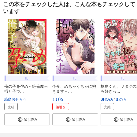
この本をチェックした人は、こんな本もチェックして
います
TL
TL
TL
俺の子を孕め～絶倫魔王
今夜、めちゃくちゃに抱
桐島くん、ヲタクの
様と子づ...
きます～...
も好きっ...
縞島おせろう
しげる
SHOYA
まのろ
完結
値引き
完結
試し読み
試し読み
試し読み