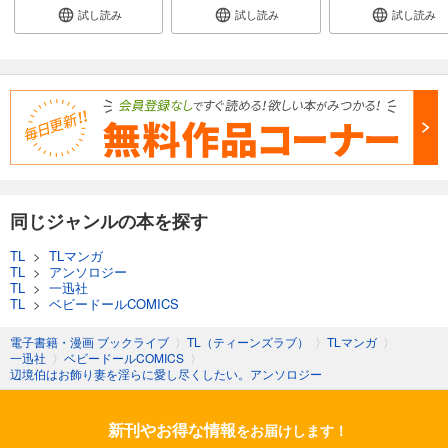
試し読み
試し読み
試し読み
同じジャンルの本を探す
TL
>
TLマンガ
TL
>
アンソロジー
TL
>
一迅社
TL
>
ベビードールCOMICS
電子書籍・漫画 ブックライブ
〉
TL（ティーンズラブ）
〉
TLマンガ
〉
一迅社
〉
ベビードールCOMICS
〉
辺境伯はお飾り妻を淫らに愛し尽くしたい。アンソロジー
新刊やお得な情報
をお届けします！