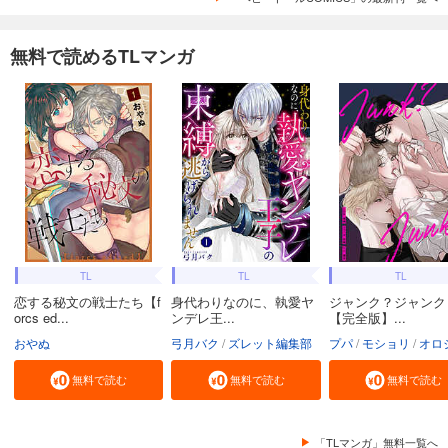
無料で読めるTLマンガ
TL
TL
TL
恋する秘文の戦士たち【f
身代わりなのに、執愛ヤ
ジャンク？ジャンク
orcs ed...
ンデレ王...
【完全版】...
おやぬ
弓月バク
ズレット編集部
プパ
モショリ
オロ
無料で読む
無料で読む
無料で読む
「TLマンガ」無料一覧へ