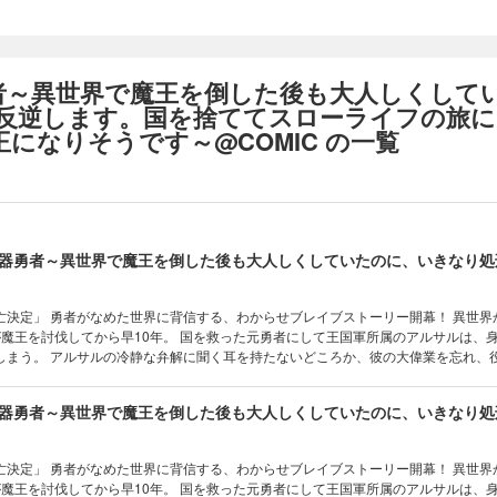
者～異世界で魔王を倒した後も大人しくして
反逆します。国を捨ててスローライフの旅に
になりそうです～@COMIC の一覧
定」 勇者がなめた世界に背信する、わからせブレイブストーリー開幕！ 異世界から召喚さ
が魔王を討伐してから早10年。 国を救った元勇者にして王国軍所属のアルサルは、
しまう。 アルサルの冷静な弁解に聞く耳を持たないどころか、彼の大偉業を忘れ、
は平和ボケそのもの。 これ以上バカに付き合ってられんと王国を見限ったアルサル
まなスローライフの旅に出るが…… 強すぎる力のせいで、すっかり世界征服を目論
? 「オマエら滅亡決定」 元勇者がなめた世界に背信する、わからせブレイブストー
定」 勇者がなめた世界に背信する、わからせブレイブストーリー開幕！ 異世界から召喚さ
が魔王を討伐してから早10年。 国を救った元勇者にして王国軍所属のアルサルは、