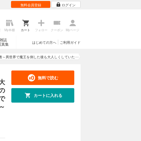
無料会員登録
ログイン
歴
My本棚
カート
フォロー
クーポン
Myページ
雑誌
はじめての方へ
ご利用ガイド
写真集
者～異世界で魔王を倒した後も大人しくしていた
れそうになったので反逆します。国を捨ててスロ
ですが、なんか成り行きで新世界の魔王になりそ
うです～@COMIC
無料で読む
大
の
カートに入れる
で
～