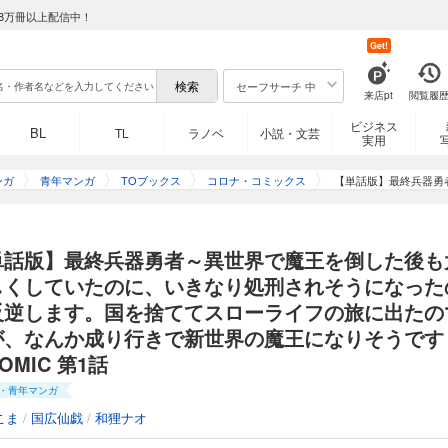
8万冊以上配信中！
Get!
セーフサーチ 中
来店pt
閲覧履
ビジネス
BL
TL
ラノベ
小説・文芸
実用
ンガ
青年マンガ
TOブックス
コロナ・コミックス
【単話版】最終兵器勇
のに、いきなり処刑さ
ーライフの旅に出たの
単話版】最終兵器勇者～異世界で魔王を倒した後も
しくしていたのに、いきなり処刑されそうになった
反逆します。国を捨ててスローライフの旅に出たの
が、なんか成り行きで新世界の魔王になりそうです
OMIC 第1話
・青年マンガ
こま
/
国広仙戯
/
和狸ナオ