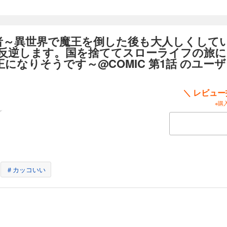
者～異世界で魔王を倒した後も大人しくして
反逆します。国を捨ててスローライフの旅に
になりそうです～@COMIC 第1話 のユー
＼ レビュ
※購
＃カッコいい