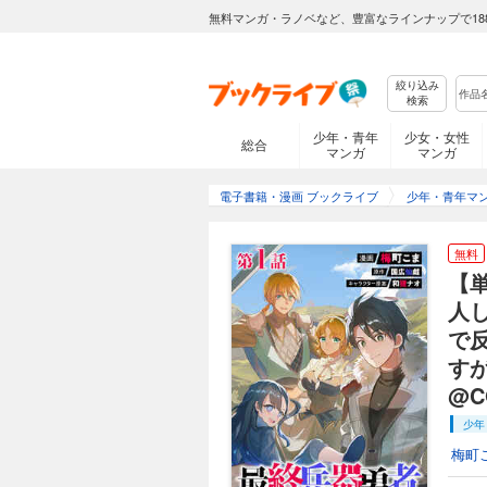
無料マンガ・ラノベなど、豊富なラインナップで18
絞り込み
検索
少年・青年
少女・女性
総合
マンガ
マンガ
電子書籍・漫画 ブックライブ
少年・青年マ
無料
【
人
で
す
@C
少年
梅町