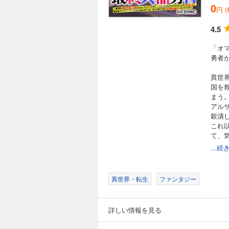
0
円 
4.5
「オ
勇者
異世
国を
まう
アル
穀潰
これ
て、
強す
...
「オ
元勇
異世界・転生
ファンタジー
詳しい情報を見る