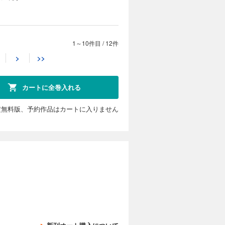
は、退職金
む人類の脅
リー開
【単話版】最終兵器勇者～異世界で魔王を倒した後も大人しくしていたのに、いきなり処刑されそうになったので反逆します。国を捨ててスローライフの旅に出たのですが、なんか成り行きで新世界の魔王になりそうです～@COMIC 第11話
1～10件目
/
12件
カートに入れる
>
>>
試し読み
身に覚えの
役立たずの
カートに全巻入れる
は、退職金
む人類の脅
リー開
定無料版、予約作品はカートに入りません
【単話版】最終兵器勇者～異世界で魔王を倒した後も大人しくしていたのに、いきなり処刑されそうになったので反逆します。国を捨ててスローライフの旅に出たのですが、なんか成り行きで新世界の魔王になりそうです～@COMIC 第12話
カートに入れる
試し読み
身に覚えの
役立たずの
は、退職金
む人類の脅
リー開