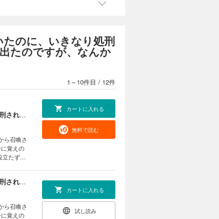
いたのに、いきなり処刑
出たのですが、なんか
1～10件目
/
12件
カートに入れる
【単話版】最終兵器勇者～異世界で魔王を倒した後も大人しくしていたのに、いきなり処刑されそうになったので反逆します。国を捨ててスローライフの旅に出たのですが、なんか成り行きで新世界の魔王になりそうです～@COMIC 第1話
無料で読む
身に覚えの
役立たずの
は、退職金
む人類の脅
【単話版】最終兵器勇者～異世界で魔王を倒した後も大人しくしていたのに、いきなり処刑されそうになったので反逆します。国を捨ててスローライフの旅に出たのですが、なんか成り行きで新世界の魔王になりそうです～@COMIC 第2話
リー開
カートに入れる
試し読み
身に覚えの