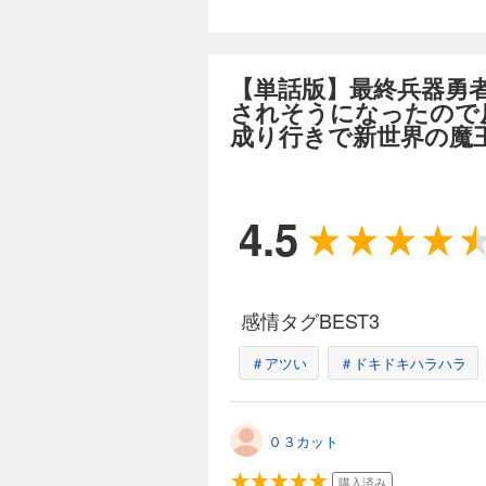
【単話版】最終兵器勇
されそうになったので
成り行きで新世界の魔王
4.5
感情タグBEST3
＃アツい
＃ドキドキハラハラ
０３カット
購入済み