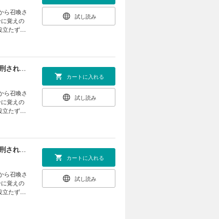
試し読み
身に覚えの
役立たずの
は、退職金
む人類の脅
リー開
【単話版】最終兵器勇者～異世界で魔王を倒した後も大人しくしていたのに、いきなり処刑されそうになったので反逆します。国を捨ててスローライフの旅に出たのですが、なんか成り行きで新世界の魔王になりそうです～@COMIC 第6話
カートに入れる
試し読み
身に覚えの
役立たずの
は、退職金
む人類の脅
リー開
【単話版】最終兵器勇者～異世界で魔王を倒した後も大人しくしていたのに、いきなり処刑されそうになったので反逆します。国を捨ててスローライフの旅に出たのですが、なんか成り行きで新世界の魔王になりそうです～@COMIC 第7話
カートに入れる
試し読み
身に覚えの
役立たずの
は、退職金
む人類の脅
リー開