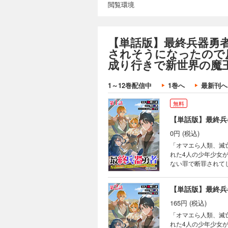
閲覧環境
【単話版】最終兵器勇
されそうになったので
成り行きで新世界の魔王
1～12巻配信中
1巻へ
最新刊へ
無料
0円 (税込)
「オマエら人類、滅亡決
れた4人の少年少女
ない罪で断罪されて
穀潰しと罵る王の姿
をもぎ取って、気ま
威扱いされてしまう!
幕！！
165円 (税込)
「オマエら人類、滅亡決
れた4人の少年少女