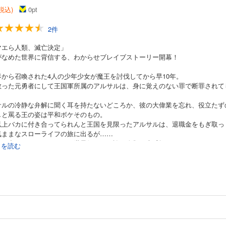
(税込)
0
pt
2件
マエら人類、滅亡決定」
がなめた世界に背信する、わからせブレイブストーリー開幕！
界から召喚された4人の少年少女が魔王を討伐してから早10年。
救った元勇者にして王国軍所属のアルサルは、身に覚えのない罪で断罪されて
。
サルの冷静な弁解に聞く耳を持たないどころか、彼の大偉業を忘れ、役立たず
しと罵る王の姿は平和ボケそのもの。
以上バカに付き合ってられんと王国を見限ったアルサルは、退職金をもぎ取っ
気ままなスローライフの旅に出るが……
ぎる力のせいで、すっかり世界征服を目論む人類の脅威扱いされてしまう!?
続きを読む
マエら滅亡決定」
者がなめた世界に背信する、わからせブレイブストーリー開幕！！