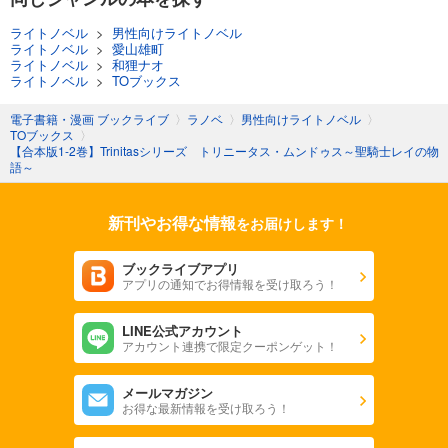
ライトノベル
>
男性向けライトノベル
ライトノベル
>
愛山雄町
ライトノベル
>
和狸ナオ
ライトノベル
>
TOブックス
電子書籍・漫画 ブックライブ
〉
ラノベ
〉
男性向けライトノベル
〉
TOブックス
〉
【合本版1-2巻】Trinitasシリーズ トリニータス・ムンドゥス～聖騎士レイの物
語～
新刊やお得な情報
をお届けします！
ブックライブアプリ
アプリの通知でお得情報を受け取ろう！
LINE公式アカウント
アカウント連携で限定クーポンゲット！
メールマガジン
お得な最新情報を受け取ろう！