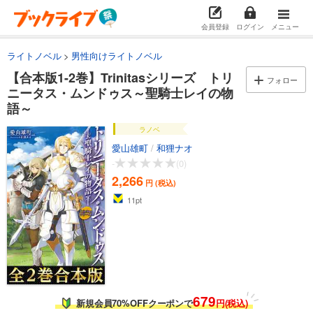
会員登録
ログイン
メニュー
ライトノベル
男性向けライトノベル
【合本版1-2巻】Trinitasシリーズ トリ
フォロー
ニータス・ムンドゥス～聖騎士レイの物
語～
ラノベ
愛山雄町
/
和狸ナオ
-
(0)
2,266
円 (税込)
11
pt
679
新規会員70%OFFクーポンで
円(税込)