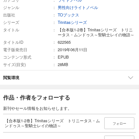
ジャンル
男性向けライトノベル
出版社
TOブックス
シリーズ
Trinitasシリーズ
タイトル
【合本版1-2巻】Trinitasシリーズ トリニ
ータス・ムンドゥス～聖騎士レイの物語～
タイトルID
622565
電子版発売日
2019年06月11日
コンテンツ形式
EPUB
サイズ(目安)
28MB
閲覧環境
作品・作者をフォローする
新刊やセール情報をお知らせします。
【合本版1-2巻】Trinitasシリーズ トリニータス・ム
フォロー
ンドゥス～聖騎士レイの物語～