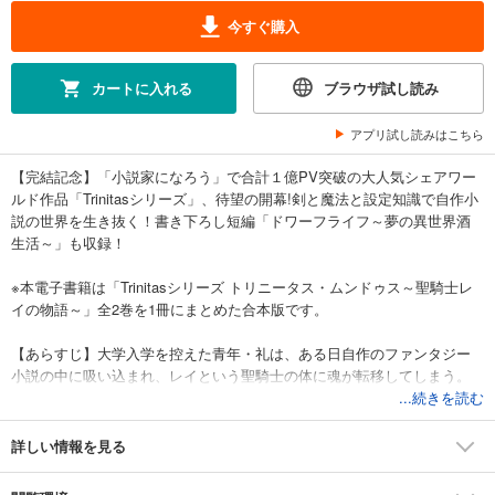
今すぐ購入
カートに入れる
ブラウザ試し読み
アプリ試し読みはこちら
【完結記念】「小説家になろう」で合計１億PV突破の大人気シェアワー
ルド作品「Trinitasシリーズ」、待望の開幕!剣と魔法と設定知識で自作小
説の世界を生き抜く！書き下ろし短編「ドワーフライフ～夢の異世界酒
生活～」も収録！
※本電子書籍は「Trinitasシリーズ トリニータス・ムンドゥス～聖騎士レ
イの物語～」全2巻を1冊にまとめた合本版です。
【あらすじ】大学入学を控えた青年・礼は、ある日自作のファンタジー
小説の中に吸い込まれ、レイという聖騎士の体に魂が転移してしまう。
突然のことに右も左も分からない中、彼は野盗に襲われていた女傭兵ア
...続きを読む
シュレイを助け、成り行きで彼女と行動を共にすることに。それを機
に、次第にレイは巨大な陰謀に巻き込まれていくが、知り尽くした小説
詳しい情報を見る
の設定と恵まれた体格を武器に、困難を乗り越えていく――。