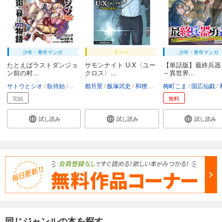
少年・青年マンガ
ラノベ
少年・青年マンガ
たとえばラストダンジョ
サモンナイト U:X〈ユー
【単話版】最終兵器
ン前の村...
クロス〉...
～異世界...
サトウとシオ
臥待始
和狸ナオ
都月景
飯塚武史
和狸ナオ
梅町こま
国広仙戯
和
完結
無料
試し読み
試し読み
試し読み
同じジャンルの本を探す