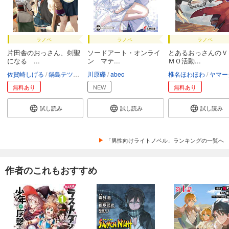
ラノベ
ラノベ
ラノベ
片田舎のおっさん、剣聖
ソードアート・オンライ
とあるおっさんのＶ
になる ...
ン マテ...
ＭＯ活動...
佐賀崎しげる
鍋島テツヒロ
川原礫
abec
椎名ほわほわ
ヤマー
無料あり
NEW
無料あり
試し読み
試し読み
試し読み
「男性向けライトノベル」ランキングの一覧へ
作者のこれもおすすめ