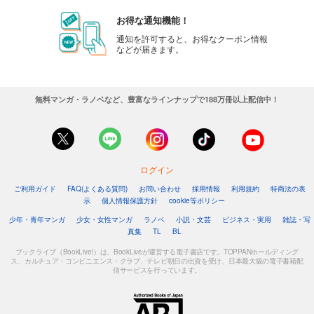
お得な通知機能！
通知を許可すると、お得なクーポン情報
などが届きます。
無料マンガ・ラノベなど、豊富なラインナップで188万冊以上配信中！
ログイン
ご利用ガイド
FAQ(よくある質問)
お問い合わせ
採用情報
利用規約
特商法の表
示
個人情報保護方針
cookie等ポリシー
少年・青年マンガ
少女・女性マンガ
ラノベ
小説・文芸
ビジネス・実用
雑誌・写
真集
TL
BL
ブックライブ（BookLive!）は、BookLiveが運営する電子書店です。TOPPANホールディング
ス、カルチュア・コンビニエンス・クラブ、テレビ朝日の出資を受け、日本最大級の電子書籍配
信サービスを行っています。