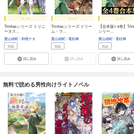
ラノベ
ラノベ
ラノベ
Trinitasシリーズ トリニ
Trinitasシリーズ ドリー
【合本版1-4巻】Trini
ータス...
ム・ラ...
シリー...
愛山雄町
和狸ナオ
愛山雄町
電柱棒
愛山雄町
電柱棒
完結
完結
完結
試し読み
試し読み
試し読み
無料で読める男性向けライトノベル