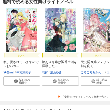
無料で読める女性向けライトノベル
ラノベ
ラノベ
ラノベ
私、愛されていますので
訳あり令嬢は調香生活を
元公爵令嬢フェリシ
～おバカ...
満喫した...
前を向く...
秋色mai
中村茉莉子
花宵
澄あゆみ
ごろごろみかん。
コユ
試し読み
試し読み
試し読み
増量中
増量中
増量中
「女性向けライトノベル」無料一覧へ