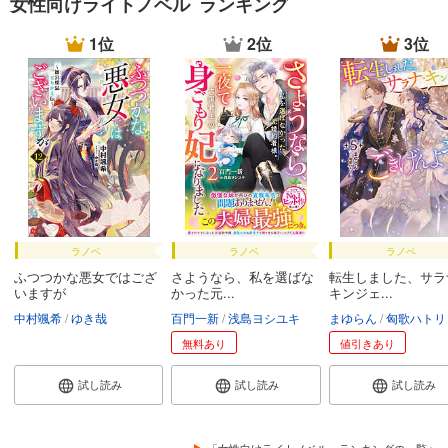
女性向けライトノベル ランキング
1位
2位
3位
ラノベ
ラノベ
ラノベ
ふつつかな悪女ではござ
さようなら、私を選ばな
転生しました、サラ
いますが
かった元...
キンジェ...
中村颯希
ゆき哉
百門一新
浅島ヨシユキ
まゆらん
匈歌ハトリ
無料あり
値引きあり
試し読み
試し読み
試し読み
「女性向けライトノベル」ランキングの一覧へ