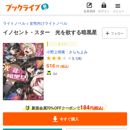
会員登録
ログイン
メニュー
ライトノベル
女性向けライトノベル
イノセント・スター 光を欲する暗黒星
フォロー
ラノベ
小野上明夜
/
さらちよみ
3.1
(8)
616
円 (税込)
3
pt
184
新規会員70%OFFクーポンで
円(税込)
今すぐ購入