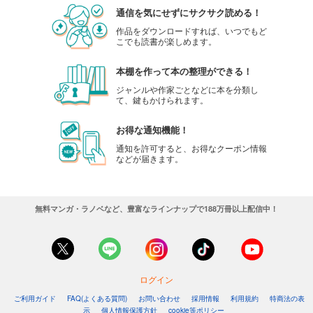
通信を気にせずにサクサク読める！
作品をダウンロードすれば、いつでもど
こでも読書が楽しめます。
本棚を作って本の整理ができる！
ジャンルや作家ごとなどに本を分類し
て、鍵もかけられます。
お得な通知機能！
通知を許可すると、お得なクーポン情報
などが届きます。
無料マンガ・ラノベなど、豊富なラインナップで188万冊以上配信中！
ログイン
ご利用ガイド
FAQ(よくある質問)
お問い合わせ
採用情報
利用規約
特商法の表
示
個人情報保護方針
cookie等ポリシー