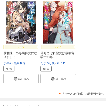
ラノベ
ラノベ
暴君陛下の専属侍女にな
落ちこぼれ聖女は最強竜
りまして...
騎士の専...
かのん
桑島黎音
たかつじ楓
鈴ノ助
NEW
NEW
試し読み
試し読み
「ビーズログ文庫」の最新刊一覧へ