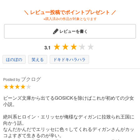
＼ レビュー投稿でポイントプレゼント ／
※購入済みの作品が対象となります
レビューを書く
3.1
ほのぼの
笑える
ドキドキハラハラ
ブクログ
Posted by
ビーンズ文庫から出てるGOSICKを除けばこれが初めての少女
小説。
絶叫系ヒロイン・エリッセが俺様なディガンに拉致られ王国に
向かう話。
なんだかんだでエリッセに色々してくれるディガンさんがカッ
コよすぎて生きるのが辛い。