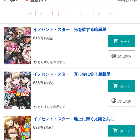
1～4件目
/
4件
<<
<
1
・
・
・
>
>>
イノセント・スター 光を欲する暗黒星
616
円 (税込)
カート
試し読み
あらすじを表示する
イノセント・スター 真っ赤に笑う超新星
638
円 (税込)
カート
試し読み
あらすじを表示する
イノセント・スター 地上に輝く太陽と共に
638
円 (税込)
カート