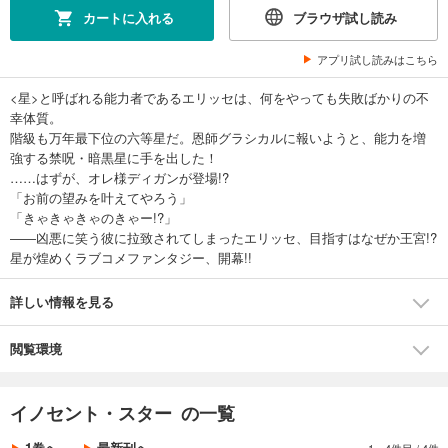
カートに入れる
ブラウザ試し読み
アプリ試し読みはこちら
<星>と呼ばれる能力者であるエリッセは、何をやっても失敗ばかりの不
幸体質。
階級も万年最下位の六等星だ。恩師グラシカルに報いようと、能力を増
強する禁呪・暗黒星に手を出した！
……はずが、オレ様ディガンが登場!?
「お前の望みを叶えてやろう」
「きゃきゃきゃのきゃー!?」
――凶悪に笑う彼に拉致されてしまったエリッセ、目指すはなぜか王宮!?
星が煌めくラブコメファンタジー、開幕!!
詳しい情報を見る
閲覧環境
イノセント・スター の一覧
1巻へ
最新刊へ