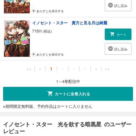
試し読み
あらすじを表示する
イノセント・スター 貴方と見る月は綺麗
715
円 (税込)
カート
試し読み
あらすじを表示する
<<
<
1
・
・
・
>
>>
1～4巻配信中
カートに全巻入れる
※期間限定無料版、予約作品はカートに入りません
イノセント・スター 光を欲する暗黒星 のユーザー
レビュー