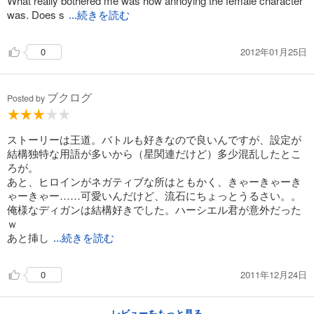
What really bothered me was how annoying the female character
was. Does s
...続きを読む
2012年01月25日
0
ブクログ
Posted by
ストーリーは王道。バトルも好きなので良いんですが、設定が
結構独特な用語が多いから（星関連だけど）多少混乱したとこ
ろが。
あと、ヒロインがネガティブな所はともかく、きゃーきゃーき
ゃーきゃー……可愛いんだけど、流石にちょっとうるさい。。
俺様なディガンは結構好きでした。ハーシエル君が意外だった
ｗ
あと挿し
...続きを読む
2011年12月24日
0
レビューをもっと見る