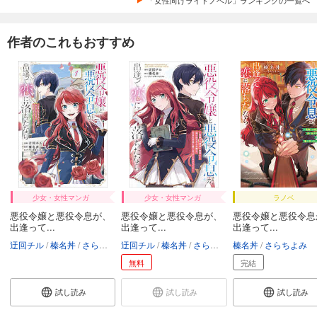
作者のこれもおすすめ
少女・女性マンガ
少女・女性マンガ
ラノベ
悪役令嬢と悪役令息が、
悪役令嬢と悪役令息が、
悪役令嬢と悪役令息
出逢って...
出逢って...
出逢って...
迂回チル
榛名丼
さらちよみ
迂回チル
榛名丼
さらちよみ
榛名丼
さらちよみ
無料
完結
試し読み
試し読み
試し読み