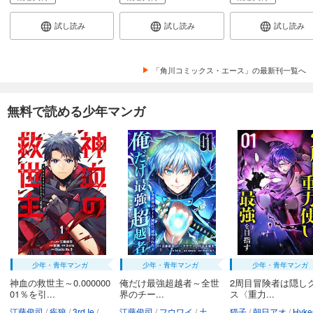
試し読み
試し読み
試し読み
「角川コミックス・エース」の最新刊一覧へ
無料で読める少年マンガ
少年・青年マンガ
少年・青年マンガ
少年・青年マンガ
神血の救世主～0.000000
俺だけ最強超越者～全世
2周目冒険者は隠し
01％を引...
界のチー...
ス〈重力...
江藤俊司
疾狼
3rd Ie
Studio No.9
江藤俊司
フウワイ
土田健太
猫子
3rd Ie
朝日アオ
maruco
HykeC
St