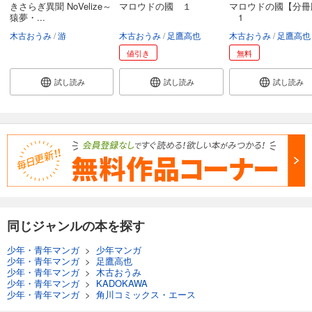
きさらぎ異聞 NoVelize～
マロウドの國 １
マロウドの國【分冊
猿夢・...
1
木古おうみ
游
木古おうみ
足鷹高也
木古おうみ
足鷹高也
値引き
無料
試し読み
試し読み
試し読み
同じジャンルの本を探す
少年・青年マンガ
>
少年マンガ
少年・青年マンガ
>
足鷹高也
少年・青年マンガ
>
木古おうみ
少年・青年マンガ
>
KADOKAWA
少年・青年マンガ
>
角川コミックス・エース