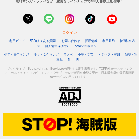
無料マンガ・ラノベなど、豊富なラインナップで188万冊以上配信中！
ログイン
ご利用ガイド
FAQ(よくある質問)
お問い合わせ
採用情報
利用規約
特商法の表
示
個人情報保護方針
cookie等ポリシー
少年・青年マンガ
少女・女性マンガ
ラノベ
小説・文芸
ビジネス・実用
雑誌・写
真集
TL
BL
ブックライブ（BookLive!）は、BookLiveが運営する電子書店です。TOPPANホールディング
ス、カルチュア・コンビニエンス・クラブ、テレビ朝日の出資を受け、日本最大級の電子書籍配
信サービスを行っています。