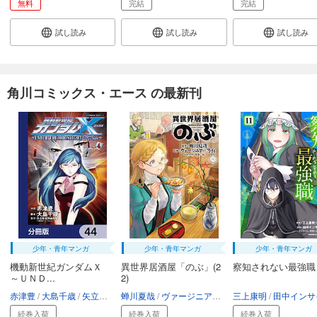
無料
完結
完結
試し読み
試し読み
試し読み
角川コミックス・エース の最新刊
少年・青年マンガ
少年・青年マンガ
少年・青年マンガ
機動新世紀ガンダムＸ
異世界居酒屋「のぶ」(2
察知されない最強職
～ＵＮＤ...
2)
赤津豊
大島千歳
矢立肇・富野由悠季
蝉川夏哉
ヴァージニア二等兵
三上康明
転
田中インサイ
続巻入荷
続巻入荷
続巻入荷