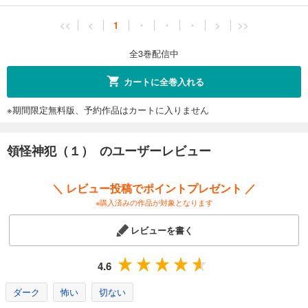
<<
<
1
・
・
・
>
>>
全3巻配信中
カートに全巻入れる
※期間限定無料版、予約作品はカートに入りません
領怪神犯（１） のユーザーレビュー
＼ レビュー投稿でポイントプレゼント ／
※購入済みの作品が対象となります
レビューを書く
4.6
ダーク
怖い
切ない