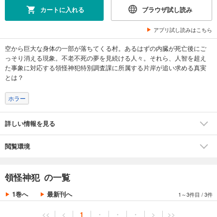
カートに入れる
ブラウザ試し読み
アプリ試し読みはこちら
空から巨大な身体の一部が落ちてくる村。あるはずの内臓が死亡後にご
っそり消える現象。不老不死の夢を見続ける人々。それら、人智を超え
た事象に対応する領怪神犯特別調査課に所属する片岸が追い求める真実
とは？
ホラー
詳しい情報を見る
閲覧環境
領怪神犯 の一覧
1巻へ
最新刊へ
1～3件目
/
3件
<<
<
1
・
・
・
>
>>