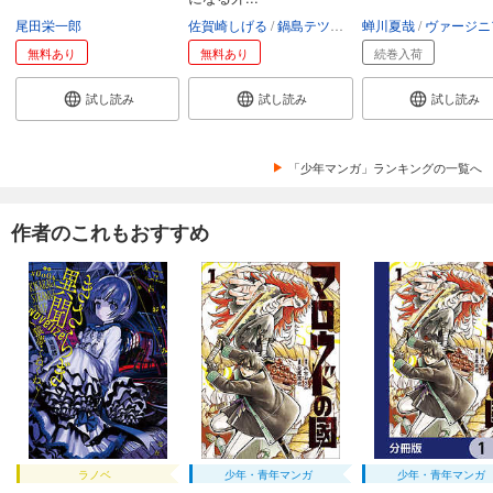
尾田栄一郎
佐賀崎しげる
鍋島テツヒロ
蝉川夏哉
空路恵
渡辺樹
ヴァージニア二
無料あり
無料あり
続巻入荷
試し読み
試し読み
試し読み
「少年マンガ」ランキングの一覧へ
作者のこれもおすすめ
ラノベ
少年・青年マンガ
少年・青年マンガ