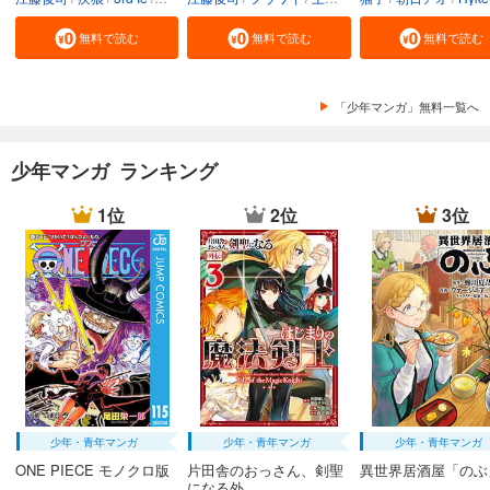
無料で読む
無料で読む
無料で読む
「少年マンガ」無料一覧へ
少年マンガ ランキング
1位
2位
3位
少年・青年マンガ
少年・青年マンガ
少年・青年マンガ
ONE PIECE モノクロ版
片田舎のおっさん、剣聖
異世界居酒屋「のぶ
になる外...