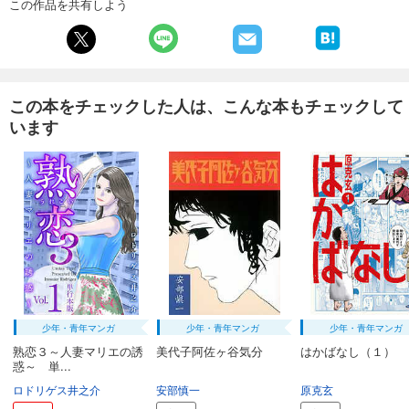
この作品を共有しよう
この本をチェックした人は、こんな本もチェックして
います
少年・青年マンガ
少年・青年マンガ
少年・青年マンガ
熟恋３～人妻マリエの誘
美代子阿佐ヶ谷気分
はかばなし（１）
惑～ 単...
ロドリゲス井之介
安部慎一
原克玄