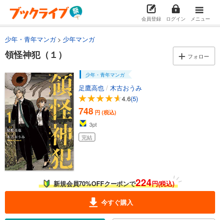
会員登録
ログイン
メニュー
少年・青年マンガ
少年マンガ
領怪神犯（１）
フォロー
少年・青年マンガ
足鷹高也
/
木古おうみ
4.6
(5)
748
円 (税込)
3
pt
完結
224
新規会員70%OFFクーポンで
円(税込)
今すぐ購入