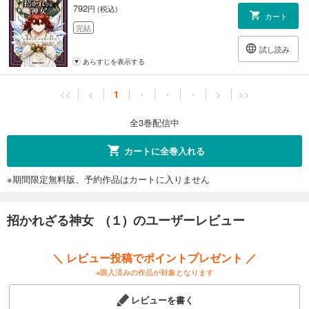
792
円 (税込)
カート
完結
試し読み
あらすじを表示する
<<
<
1
・
・
・
>
>>
全3巻配信中
カートに全巻入れる
※期間限定無料版、予約作品はカートに入りません
招かれざる神女 (１) のユーザーレビュー
＼ レビュー投稿でポイントプレゼント ／
※購入済みの作品が対象となります
レビューを書く