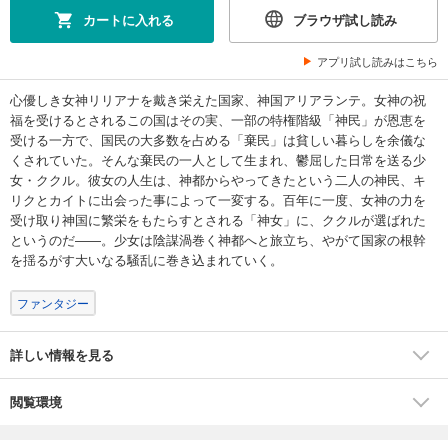
カートに入れる
ブラウザ試し読み
アプリ試し読みはこちら
心優しき女神リリアナを戴き栄えた国家、神国アリアランテ。女神の祝
福を受けるとされるこの国はその実、一部の特権階級「神民」が恩恵を
受ける一方で、国民の大多数を占める「棄民」は貧しい暮らしを余儀な
くされていた。そんな棄民の一人として生まれ、鬱屈した日常を送る少
女・ククル。彼女の人生は、神都からやってきたという二人の神民、キ
リクとカイトに出会った事によって一変する。百年に一度、女神の力を
受け取り神国に繁栄をもたらすとされる「神女」に、ククルが選ばれた
というのだ――。少女は陰謀渦巻く神都へと旅立ち、やがて国家の根幹
を揺るがす大いなる騒乱に巻き込まれていく。
ファンタジー
詳しい情報を見る
閲覧環境