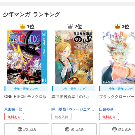
少年マンガ ランキング
1位
2位
3位
少年・青年マンガ
少年・青年マンガ
少年・青年マンガ
ONE PIECE モノクロ版
異世界居酒屋「のぶ」
ブラッククローバー
尾田栄一郎
蝉川夏哉
ヴァージニア二等兵
田畠裕基
転
無料あり
続巻入荷
無料あり
試し読み
試し読み
試し読み