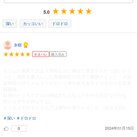
5.0
深い
カッコいい
ドロドロ
氷樹
ネタバレ
購入済み
スラムの棄民で訳あり男装なのに神女に選定されたっぽいクク
ルと、棄民を愛人にした貴族神民の息子で剛腕カイトと、大貴
族神民の坊ちゃんキリクという身分差見本市トリオの人生変革
録風味。
結局のところククルの神能力なんなん？がキモ設定なのかな、
開示せず引き伸ばすね。
とりあえず出てくるモブは嫌味か嫌がらせしか
...続きを読む
＃深い
＃ドロドロ
2024年01月15日
0