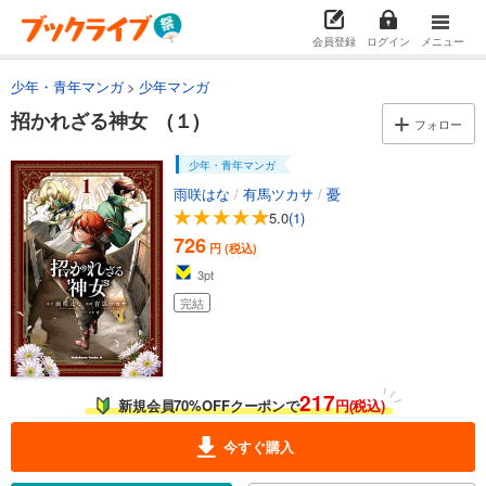
会員登録
ログイン
メニュー
少年・青年マンガ
少年マンガ
招かれざる神女 (１)
フォロー
少年・青年マンガ
雨咲はな
/
有馬ツカサ
/
憂
5.0
(1)
726
円 (税込)
3
pt
完結
217
新規会員70%OFFクーポンで
円(税込)
今すぐ購入