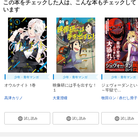
この本をチェックした人は、こんな本もチェックして
います
少年・青年マンガ
少年・青年マンガ
少年・青年マンガ
オウルナイト 1巻
映像研には手を出すな！
ジェヴォーダンとい
１
～牢獄で...
高津カリノ
大童澄瞳
牧田ロン
赤だし滑子
試し読み
試し読み
試し読み