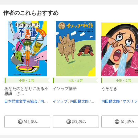
作者のこれもおすすめ
小説・文芸
小説・文芸
小説・文芸
あなたのとなりにある不
イソップ物語
うそなき
思議 ざ...
日本児童文学者協会
内田麟太郎
イソップ
与田亜紀
内田麟太郎
やえがしなおこ
高畠純
内田麟太郎
斉藤栄美
マスリラ
渡辺仙
試し読み
試し読み
試し読み