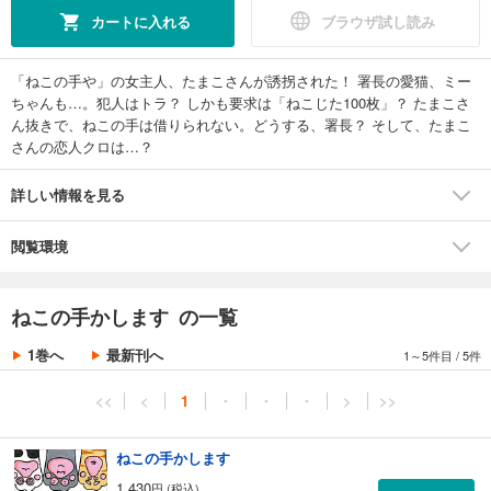
カートに入れる
ブラウザ試し読み
「ねこの手や」の女主人、たまこさんが誘拐された！ 署長の愛猫、ミー
ちゃんも…。犯人はトラ？ しかも要求は「ねこじた100枚」？ たまこさ
ん抜きで、ねこの手は借りられない。どうする、署長？ そして、たまこ
さんの恋人クロは…？
詳しい情報を見る
閲覧環境
ねこの手かします の一覧
1巻へ
最新刊へ
1～5件目
/
5件
<<
<
1
・
・
・
>
>>
ねこの手かします
1,430
円 (税込)