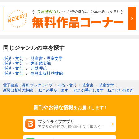
同じジャンルの本を探す
小説・文芸
>
児童書
/
児童文学
小説・文芸
>
内田麟太郎
小説・文芸
>
川端理絵
小説・文芸
>
新興出版社啓林館
電子書籍・漫画 ブックライブ
〉
小説・文芸
〉
児童書
〉
児童文学
〉
新興出版社啓林館
〉
ねこの手かします
〉
ねこの手かします ねこじたのまき
新刊やお得な情報
をお届けします！
ブックライブアプリ
アプリの通知でお得情報を受け取ろう！