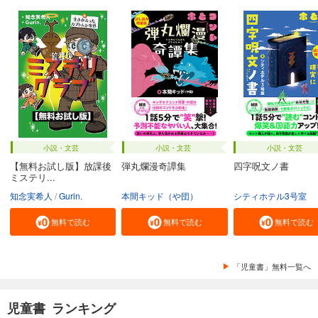
小説・文芸
小説・文芸
小説・文芸
【無料お試し版】放課後
弾丸爛漫奇譚集
四字呪文ノ書
ミステリ...
知念実希人
Gurin.
本間キッド（や団）
シティホテル3号室
無料で読む
無料で読む
無料で読む
「児童書」無料一覧へ
児童書 ランキング