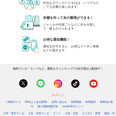
作品をダウンロードすれば、いつでもど
こでも読書が楽しめます。
本棚を作って本の整理ができる！
ジャンルや作家ごとなどに本を分類し
て、鍵もかけられます。
お得な通知機能！
通知を許可すると、お得なクーポン情報
などが届きます。
無料マンガ・ラノベなど、豊富なラインナップで188万冊以上配信中！
ログイン
ご利用ガイド
FAQ(よくある質問)
お問い合わせ
採用情報
利用規約
特商法の表
示
個人情報保護方針
cookie等ポリシー
少年・青年マンガ
少女・女性マンガ
ラノベ
小説・文芸
ビジネス・実用
雑誌・写