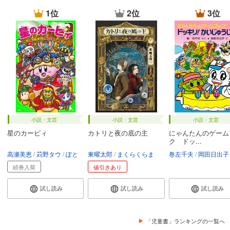
1位
2位
3位
小説・文芸
小説・文芸
小説・文芸
星のカービィ
カトリと夜の底の主
にゃんたんのゲーム
ク ドッ...
高瀬美恵
苅野タウ
ぽと
東曜太郎
まくらくらま
巻左千夫
岡田日出子
続巻入荷
値引きあり
試し読み
試し読み
試し読み
「児童書」ランキングの一覧へ