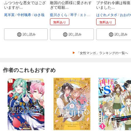
ふつつかな悪女ではござ
敵国の公爵様に愛されす
ブチ切れ令嬢は報復
いますが...
ぎて暗殺...
いました...
尾羊英
中村颯希
ゆき哉
藍川さくら
琴子
エトワール編集部
はぐれメタボ
おおの
無料あり
無料あり
試し読み
試し読み
試し読み
「女性マンガ」ランキングの一覧へ
作者のこれもおすすめ