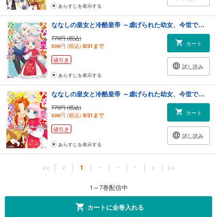
あらすじを表示する
ななしの皇女と冷酷皇帝 ～虐げられた幼女、今世では龍ともふもふに溺愛されています～（コミック） ： 6
770円 (税込)
カート
円 (税込)
8/31まで
539
値引き
試し読み
あらすじを表示する
ななしの皇女と冷酷皇帝 ～虐げられた幼女、今世では龍ともふもふに溺愛されています～（コミック） ： 7
770円 (税込)
カート
円 (税込)
8/31まで
539
値引き
試し読み
あらすじを表示する
<<
<
1
・
・
・
>
>>
1～7巻配信中
カートに全巻入れる