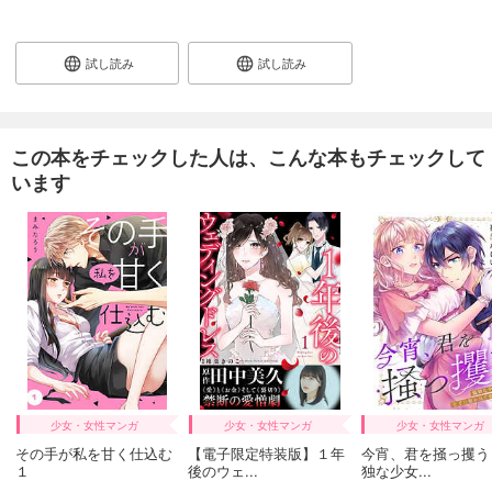
試し読み
試し読み
この本をチェックした人は、こんな本もチェックして
います
少女・女性マンガ
少女・女性マンガ
少女・女性マンガ
その手が私を甘く仕込む
【電子限定特装版】１年
今宵、君を掻っ攫う
１
後のウェ...
独な少女...