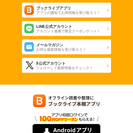
ブックライブアプリ
アプリの通知でお得情報を受け取ろう！
LINE公式アカウント
アカウント連携で限定クーポンゲット！
メールマガジン
お得な最新情報を受け取ろう！
X公式アカウント
フォローして最新情報をチェック！