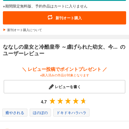
※期間限定無料版、予約作品はカートに入りません
新刊オート購入
新刊オート購入について
ななしの皇女と冷酷皇帝 ～虐げられた幼女、今... の
ユーザーレビュー
＼ レビュー投稿でポイントプレゼント ／
※購入済みの作品が対象となります
レビューを書く
4.7
癒やされる
ほのぼの
ドキドキハラハラ