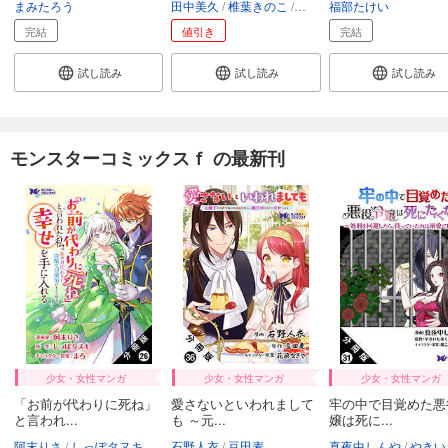
まみたろう
田中美久
椎葉きのこ
エトワール編集部
福部たけい
完結
値引き
完結
試し読み
試し読み
試し読み
モンスターコミックスｆ の最新刊
少女・女性マンガ
少女・女性マンガ
少女・女性マンガ
「お前が代わりに死ね」
愛さないといわれまして
牢の中で目覚めた悪
と言われ...
も ～元...
嬢は死に...
阿末りさ
しっぽタヌキ
石野人衣
豆田麦
真夜中しんや
やきいもほく