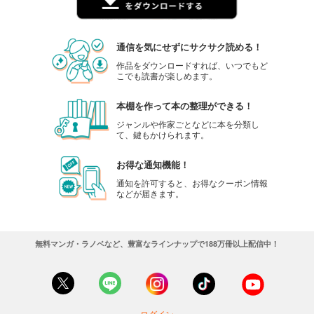
通信を気にせずにサクサク読める！
作品をダウンロードすれば、いつでもど
こでも読書が楽しめます。
本棚を作って本の整理ができる！
ジャンルや作家ごとなどに本を分類し
て、鍵もかけられます。
お得な通知機能！
通知を許可すると、お得なクーポン情報
などが届きます。
無料マンガ・ラノベなど、豊富なラインナップで188万冊以上配信中！
ログイン