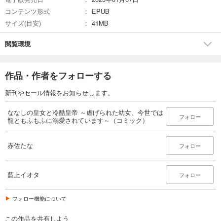
コンテンツ形式
EPUB
サイズ(目安)
41MB
閲覧環境
作品・作者をフォローする
新刊やセール情報をお知らせします。
ななしの皇女と冷酷皇帝 ～虐げられた幼女、今世では
フォロー
龍ともふもふに溺愛されています～（コミック）
赤佐たな
フォロー
藍上イオタ
フォロー
フォロー機能について
この作品を共有しよう