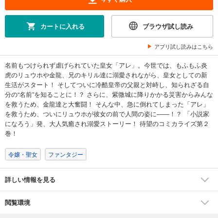
カートに入れる
ブラウザ試し読み
アプリ試し読みはこちら
名前もつけられず虐げられていた皇女「アレ」。今世では、もふもふ炎
虎のリュウホや金龍、兄のキリル達に溺愛されながら、皇女としての新
生活がスタート！ そしてついに冷酷皇帝の父親と対峙し、知られざる自
分の“名前”を知ることに！？ さらに、紫微城に降りかかる災害からみんな
を救うため、金龍達と大奮闘！ そんな中、急に倒れてしまった「アレ」
を救うため、ついにリュウホが彼女の前で人間の姿に――！？ 「小説家
になろう」発、大人気癒され溺愛ストーリー！ 待望のコミカライズ第２
巻！
令嬢・聖女
ファンタジー
詳しい情報を見る
閲覧環境