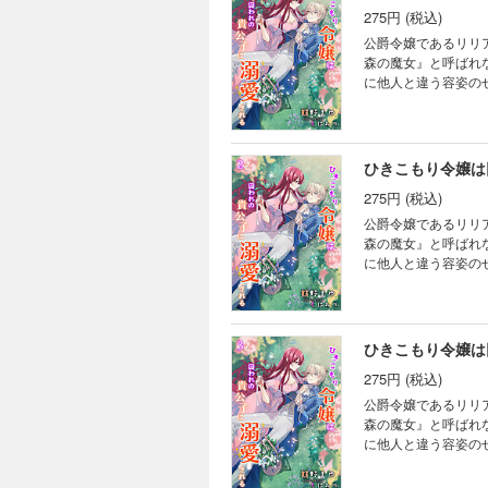
275円 (税込)
公爵令嬢であるリリ
森の魔女』と呼ばれ
に他人と違う容姿の
る』との啓示を受け
出席する。 舞踏会
タイミングを見計ら
っぱらったリリアン
ひきこもり令嬢は
と、オーガスタスは
275円 (税込)
て!? ひきこもり
される（１）』には
公爵令嬢であるリリ
森の魔女』と呼ばれ
に他人と違う容姿の
る』との啓示を受け
出席する。 舞踏会
タイミングを見計ら
っぱらったリリアン
ひきこもり令嬢は
と、オーガスタスは
275円 (税込)
て!? ひきこもり
される（２）』には
公爵令嬢であるリリ
森の魔女』と呼ばれ
に他人と違う容姿の
る』との啓示を受け
出席する。 舞踏会