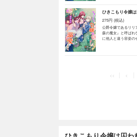
タイミングを見計ら
っぱらったリリアン
ひきこもり令嬢は
と、オーガスタスは
275円 (税込)
て!? ひきこもり
される（３）』には
公爵令嬢であるリリ
森の魔女』と呼ばれ
に他人と違う容姿の
る』との啓示を受け
出席する。 舞踏会
タイミングを見計ら
っぱらったリリアン
と、オーガスタスは
て!? ひきこもり
<<
<
される（４）』には
ひきこもり令嬢は囚わ