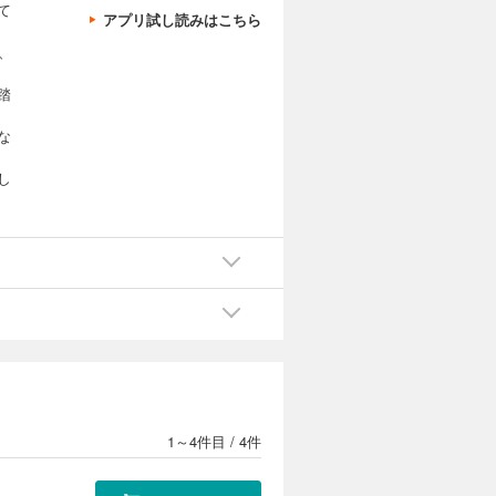
て
アプリ試し読みはこちら
、
踏
な
し
け
～
1～4件目
/
4件