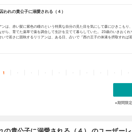
っていたリリアンはつい飲みすぎてしまう。 酔って庭に出るとそこにはお目当ての
を優しく介抱してくれるオーガスタスに、 流れで「あなたの体液をください！」と
囚われの貴公子に溺愛される（４）
どういうわけか「ではぜひ僕を誘拐してください」と言いだし、そのまま舞踏会を
公爵令嬢と、年下貴公子の淫らで甘々なスローライフ！ 『ひきこもり令嬢は囚われの貴
「第三章」（後半）～「第四章」（前半）までを収録
アンは、赤い髪に紫色の瞳のという特異な自分の見た目を気にして森にひきこもり
ながら、育てた薬草で薬を調合して生計を立てて暮らしていた。 23歳のいきおくれ
せいで若さに固執するリリアンは、ある日、占いで『西の王子の体液を摂取すれば
る。 西の王子に会う方法を模索するリリアンは、兄・ロランのすすめで大規模な仮
には狙い通り、西の国の王子・オーガスタスが参加していたが、人に囲まれなかなか
っていたリリアンはつい飲みすぎてしまう。 酔って庭に出るとそこにはお目当ての
を優しく介抱してくれるオーガスタスに、 流れで「あなたの体液をください！」と
どういうわけか「ではぜひ僕を誘拐してください」と言いだし、そのまま舞踏会を
公爵令嬢と、年下貴公子の淫らで甘々なスローライフ！ 『ひきこもり令嬢は囚われの貴
1
・
・
・
・
・
・
・
・
・
「第四章」（後半）～「終章」までを収録
※期間限
れの貴公子に溺愛される（４） のユーザー