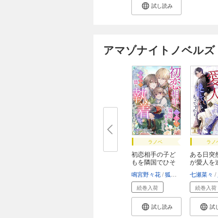
試し読み
アマゾナイトノベルズ
ラノベ
ラノ
初恋相手の子ど
ある日突
もを隣国でひそ
が愛人を
か...
く...
鳴宮野々花
狐日ひなた
七瀬菜々
続巻入荷
続巻入荷
試し読み
試