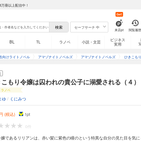
8万冊以上配信中！
Get!
セーフサーチ 中
来店pt
閲覧履
ビジネス
BL
TL
ラノベ
小説・文芸
実用
性向けライトノベル
アマゾナイトノベルズ
アマゾナイトノベルズ
ひきこも
の貴公子
刊
きこもり令嬢は囚われの貴公子に溺愛される（４）
ラノベ
まゆ
/
くにみつ
円 (税込)
1
pt
0件
令嬢であるリリアンは、赤い髪に紫色の瞳のという特異な自分の見た目を気に