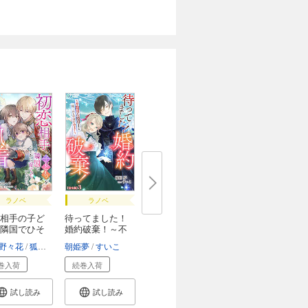
ラノベ
ラノベ
相手の子ど
待ってました！
隣国でひそ
婚約破棄！～不
器...
野々花
狐日ひなた
朝姫夢
すいこ
巻入荷
続巻入荷
試し読み
試し読み