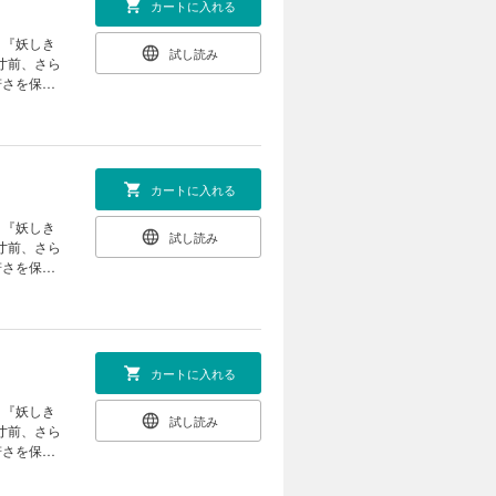
カートに入れる
、『妖しき
試し読み
寸前、さら
若さを保て
面舞踏会に
近づけず、
王子が！酔
お願いする
抜け出し
カートに入れる
公子に溺愛
、『妖しき
試し読み
寸前、さら
若さを保て
面舞踏会に
近づけず、
王子が！酔
お願いする
抜け出し
カートに入れる
公子に溺愛
、『妖しき
試し読み
寸前、さら
若さを保て
面舞踏会に
近づけず、