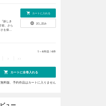
王子が！酔
お願いする
抜け出し
カートに入れる
公子に溺愛
、『妖しき
試し読み
寸前、さら
若さを保て
面舞踏会に
近づけず、
王子が！酔
お願いする
抜け出し
1～4件目
/
4件
公子に溺愛
>
>>
カートに全巻入れる
定無料版、予約作品はカートに入りません
レビュー