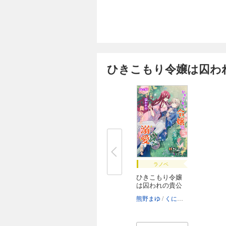
ひきこもり令嬢は囚わ
ラノベ
ひきこもり令嬢
は囚われの貴公
子...
熊野まゆ
くにみつ