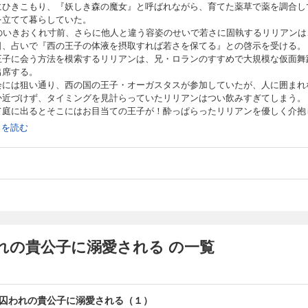
にひきこもり、『妖しき森の魔女』と呼ばれながら、育てた薬草で薬を調合し
を立てて暮らしていた。
歳のいきおくれ寸前、さらに他人と違う容姿のせいで若さに固執するリリアンは
日、占いで『西の王子の体液を摂取すれば若さを保てる』との啓示を受ける。
王子に会う方法を模索するリリアンは、兄・ロランのすすめで大規模な仮面舞
出席する。
会には狙い通り、西の国の王子・オーガスタスが参加していたが、人に囲まれ
か近づけず、タイミングを見計らっていたリリアンはつい飲みすぎてしまう。
て庭に出るとそこにはお目当ての王子が！酔っぱらったリリアンを優しく介抱
れるオーガスタスに、
続きを読む
で「あなたの体液をください！」とお願いすると、オーガスタスはどういうわ
ではぜひ僕を誘拐してください」と言いだし、そのまま舞踏会を抜け出して!?
こもり公爵令嬢と、年下貴公子の淫らで甘々なスローライフ！
きこもり令嬢は囚われの貴公子に溺愛される（４）』には「第四章」（後半）
章」までを収録
れの貴公子に溺愛される の一覧
囚われの貴公子に溺愛される（１）