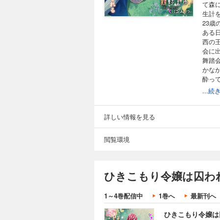
て森
生計
23
ある
西の
会に
舞踏
かな
酔っ
てく
...
流れ
か「
ひき
詳しい情報を見る
『ひ
「終
閲覧環境
ひきこもり令嬢は囚わ
1～4巻配信中
1巻へ
最新刊へ
ひきこもり令嬢は