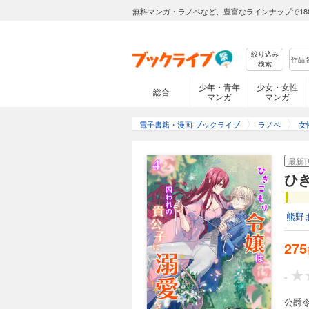
無料マンガ・ラノベなど、豊富なラインナップで18
絞り込み
検索
少年・青年
少女・女性
総合
マンガ
マンガ
電子書籍・漫画 ブックライブ
ラノベ
女
最新
ひ
熊野
275
-
公爵