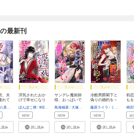
 の最新刊
ベ
ラノベ
ラノベ
ラノベ
然、夫
浮気されたおか
ヤンデレ魔術師
冷酷男爵閣下と
初恋
連れて
げで幸せになり
様、おっぱいで
偽りの婚約を～
もを
ま...
嫁...
奴...
か...
八美☆わん
ぽんぽこ狸
IKESHI
鳥海柚菜
大塚麗華
藤原ライラ
くまのみ鮭
鳴宮
NEW
NEW
NEW
続
し読み
試し読み
試し読み
試し読み