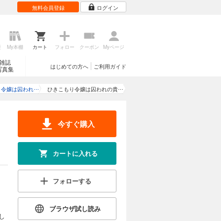
無料会員登録
ログイン
歴
My本棚
カート
フォロー
クーポン
Myページ
雑誌
はじめての方へ
ご利用ガイド
写真集
り令嬢は囚われ
ひきこもり令嬢は囚われの貴
に溺愛される
公子に溺愛される（４）
今すぐ購入
カートに入れる
フォローする
ブラウザ試し読み
し