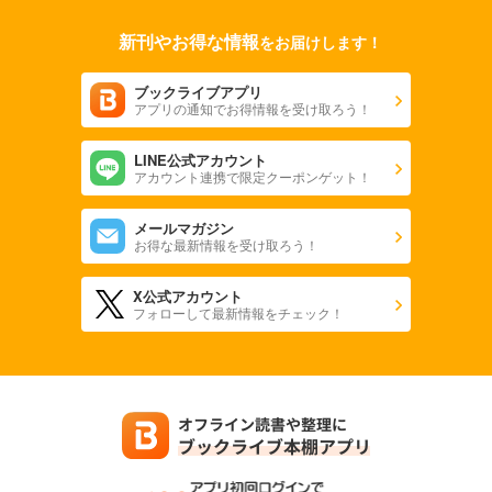
110
円 (税込)
カート
新刊やお得な情報
をお届けします！
完結
試し読み
ブックライブアプリ
あらすじを表示する
アプリの通知でお得情報を受け取ろう！
ひともんちゃくなら喜んで！【単話】 51
LINE公式アカウント
110
円 (税込)
アカウント連携で限定クーポンゲット！
カート
完結
メールマガジン
試し読み
お得な最新情報を受け取ろう！
あらすじを表示する
X公式アカウント
ひともんちゃくなら喜んで！【単話】 52
フォローして最新情報をチェック！
110
円 (税込)
カート
完結
試し読み
あらすじを表示する
ひともんちゃくなら喜んで！【単話】 53
110
円 (税込)