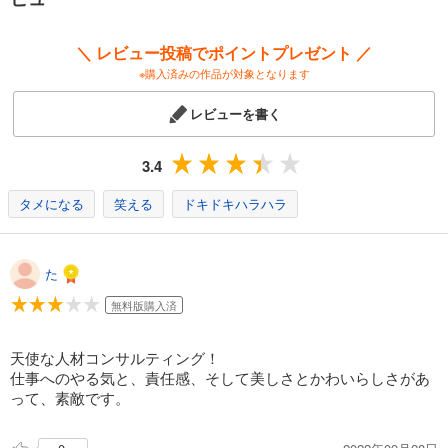
試し読み
あらすじを表示する
＼ レビュー投稿でポイントプレゼント ／
ひともんちゃくなら喜んで！【単話】 13
※購入済みの作品が対象となります
110
円 (税込)
カート
レビューを書く
完結
試し読み
3.4
あらすじを表示する
タメになる
笑える
ドキドキハラハラ
ひともんちゃくなら喜んで！【単話】 14
110
円 (税込)
カート
完結
た
試し読み
無料版購入済
あらすじを表示する
ひともんちゃくなら喜んで！【単話】 15
天使な人材コンサルティング！
仕事へのやる気と、責任感、そして美しさとかわいらしさがあ
110
円 (税込)
カート
って、素敵です。
完結
試し読み