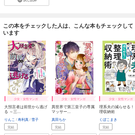
完結
試し読み
あらすじを表示する
この本をチェックした人は、こんな本もチェックして
ひともんちゃくなら喜んで！【単話】 32
います
110
円 (税込)
カート
完結
試し読み
あらすじを表示する
ひともんちゃくなら喜んで！【単話】 33
110
円 (税込)
カート
完結
試し読み
少女・女性マンガ
少女・女性マンガ
少女・女性マンガ
あらすじを表示する
大預言者は前世から逃げ
異世界で第三皇子の専属
理系夫の減らせる！
る ～三...
マッサー...
理収納術
ひともんちゃくなら喜んで！【単話】 34
りんこ
寿利真
雪子
真田ちか
くぼこまき
110
円 (税込)
完結
完結
完結
カート
完結