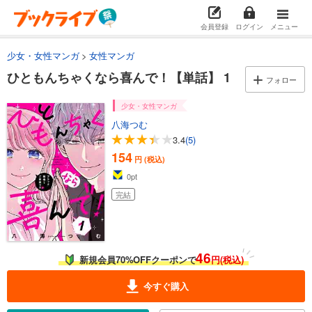
会員登録
ログイン
メニュー
少女・女性マンガ
女性マンガ
ひともんちゃくなら喜んで！【単話】 1
フォロー
少女・女性マンガ
八海つむ
3.4
(5)
154
円 (税込)
0
pt
完結
46
新規会員70%OFFクーポンで
円(税込)
今すぐ購入