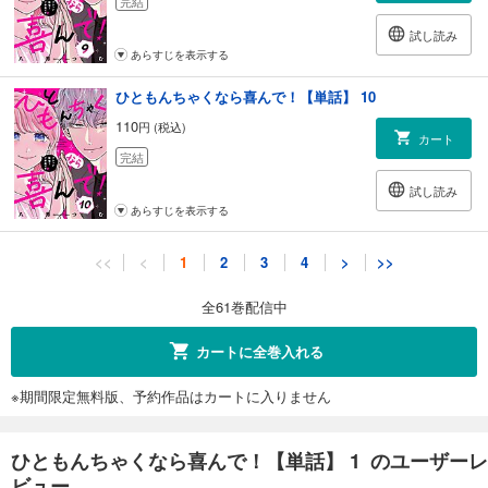
完結
試し読み
あらすじを表示する
ひともんちゃくなら喜んで！【単話】 10
110
円 (税込)
カート
完結
試し読み
あらすじを表示する
ひともんちゃくなら喜んで！【単話】 11
<<
<
1
2
3
4
>
>>
110
円 (税込)
カート
全61巻配信中
完結
試し読み
カートに全巻入れる
あらすじを表示する
※期間限定無料版、予約作品はカートに入りません
ひともんちゃくなら喜んで！【単話】 12
110
円 (税込)
カート
ひともんちゃくなら喜んで！【単話】 1 のユーザーレ
完結
ビュー