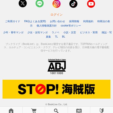
完結
試し読み
あらすじを表示する
ログイン
ご利用ガイド
FAQ(よくある質問)
お問い合わせ
採用情報
利用規約
特商法の表
ひともんちゃくなら喜んで！【単話】 57
示
個人情報保護方針
cookie等ポリシー
110
円 (税込)
カート
少年・青年マンガ
少女・女性マンガ
ラノベ
小説・文芸
ビジネス・実用
雑誌・写
完結
真集
TL
BL
ブックライブ（BookLive!）は、BookLiveが運営する電子書店です。TOPPANホールディング
試し読み
ス、カルチュア・コンビニエンス・クラブ、テレビ朝日の出資を受け、日本最大級の電子書籍配
あらすじを表示する
信サービスを行っています。
ひともんちゃくなら喜んで！【単話】 58
110
円 (税込)
カート
完結
試し読み
あらすじを表示する
ひともんちゃくなら喜んで！【単話】 59
110
円 (税込)
カート
© BookLive Co., Ltd.
完結