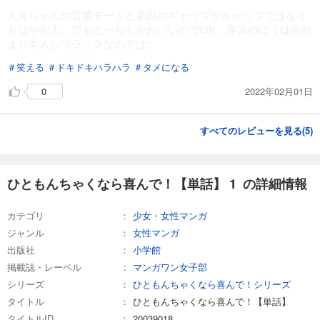
ひともんちゃくなら喜んで！【単話】 22
人見ちゃんの営業モードと素顔のギャップがギャップではなく
もはや別人。でもどっちもかわいいのでOK。左京のほうは会社
110
円 (税込)
カート
より本人がブラックなのでは。
完結
＃笑える
＃ドキドキハラハラ
＃タメになる
試し読み
あらすじを表示する
2022年02月01日
0
ひともんちゃくなら喜んで！【単話】 23
110
すべてのレビューを見る(
5
)
円 (税込)
カート
完結
試し読み
ひともんちゃくなら喜んで！【単話】 1 の詳細情報
あらすじを表示する
ひともんちゃくなら喜んで！【単話】 24
カテゴリ
少女・女性マンガ
ジャンル
110
女性マンガ
円 (税込)
カート
出版社
小学館
完結
掲載誌・レーベル
マンガワン女子部
試し読み
シリーズ
ひともんちゃくなら喜んで！シリーズ
あらすじを表示する
タイトル
ひともんちゃくなら喜んで！【単話】
ひともんちゃくなら喜んで！【単話】 25
タイトルID
20039018