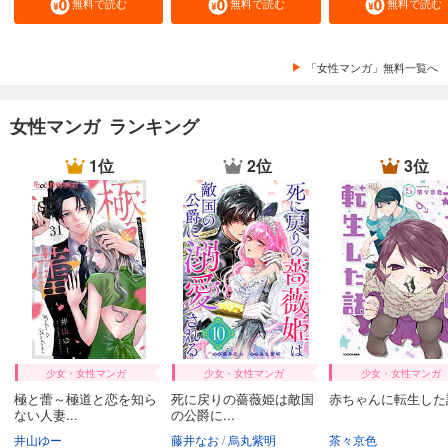
無料で読む
無料で読む
無料で読む
あらすじを表示する
ひともんちゃくなら喜んで！【単話】 41
「女性マンガ」無料一覧へ
110
円 (税込)
カート
完結
女性マンガ ランキング
試し読み
あらすじを表示する
1位
2位
3位
ひともんちゃくなら喜んで！【単話】 42
110
円 (税込)
カート
完結
試し読み
あらすじを表示する
ひともんちゃくなら喜んで！【単話】 43
110
円 (税込)
カート
少女・女性マンガ
少女・女性マンガ
少女・女性マンガ
完結
極と蕾～極道と恋を知ら
死に戻りの薔薇姫は敵国
赤ちゃんに転生した
ない人妻...
の公爵に...
試し読み
あらすじを表示する
井山ゆー
藤井なお
烏丸紫明
茶々京色