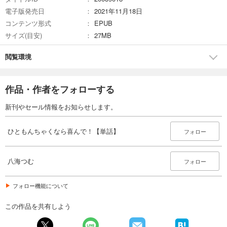
110
電子版発売日
2021年11月18日
円 (税込)
カート
コンテンツ形式
EPUB
完結
サイズ(目安)
27MB
試し読み
あらすじを表示する
閲覧環境
ひともんちゃくなら喜んで！【単話】 26
110
円 (税込)
作品・作者をフォローする
カート
完結
新刊やセール情報をお知らせします。
試し読み
あらすじを表示する
ひともんちゃくなら喜んで！【単話】
フォロー
ひともんちゃくなら喜んで！【単話】 27
110
円 (税込)
八海つむ
フォロー
カート
完結
フォロー機能について
試し読み
あらすじを表示する
この作品を共有しよう
ひともんちゃくなら喜んで！【単話】 28