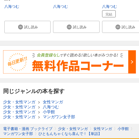
ひともんちゃくなら喜んで！【単話】 47
八海つむ
八海つむ
八海つむ
110
円 (税込)
カート
完結
完結
試し読み
試し読み
試し読み
試し読み
あらすじを表示する
ひともんちゃくなら喜んで！【単話】 48
110
円 (税込)
カート
完結
試し読み
あらすじを表示する
同じジャンルの本を探す
ひともんちゃくなら喜んで！【単話】 49
110
円 (税込)
少女・女性マンガ
>
女性マンガ
カート
少女・女性マンガ
>
八海つむ
完結
少女・女性マンガ
>
小学館
少女・女性マンガ
>
マンガワン女子部
試し読み
あらすじを表示する
電子書籍・漫画 ブックライブ
〉
少女・女性マンガ
〉
女性マンガ
〉
小学館
〉
マンガワン女子部
〉
ひともんちゃくなら喜んで！【単話】
ひともんちゃくなら喜んで！【単話】 50