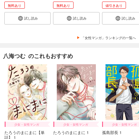
無料あり
無料あり
値引きあり
ひともんちゃくなら喜んで！【単話】 44
110
円 (税込)
試し読み
試し読み
試し読み
カート
完結
試し読み
「女性マンガ」ランキングの一覧へ
あらすじを表示する
ひともんちゃくなら喜んで！【単話】 45
八海つむ のこれもおすすめ
110
円 (税込)
カート
完結
試し読み
あらすじを表示する
ひともんちゃくなら喜んで！【単話】 46
110
円 (税込)
カート
完結
試し読み
少女・女性マンガ
少女・女性マンガ
少女・女性マンガ
あらすじを表示する
たろうのまにまに【単
たろうのまにまに 1
孤島部長 1
話】 1