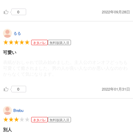
ひともんちゃくなら喜んで！【単話】 19
2022年09月28日
0
110
円 (税込)
カート
完結
るる
試し読み
あらすじを表示する
ネタバレ
無料版購入済
可愛い
ひともんちゃくなら喜んで！【単話】 20
110
円 (税込)
表紙がおしゃれで読み始めました。主人公のオンオフどっちも
カート
可愛くて癒されました。男の人が良い人なのか悪い人なのかわ
完結
からなくて気になります。
試し読み
あらすじを表示する
2022年01月31日
0
ひともんちゃくなら喜んで！【単話】 21
110
円 (税込)
カート
Brebu
完結
ネタバレ
無料版購入済
試し読み
あらすじを表示する
別人