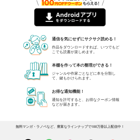
カート
完結
試し読み
あらすじを表示する
ひともんちゃくなら喜んで！【単話】 54
通信を気にせずにサクサク読める！
110
円 (税込)
カート
作品をダウンロードすれば、いつでもど
こでも読書が楽しめます。
完結
試し読み
本棚を作って本の整理ができる！
あらすじを表示する
ジャンルや作家ごとなどに本を分類し
て、鍵もかけられます。
ひともんちゃくなら喜んで！【単話】 55
110
円 (税込)
お得な通知機能！
カート
完結
通知を許可すると、お得なクーポン情報
などが届きます。
試し読み
あらすじを表示する
ひともんちゃくなら喜んで！【単話】 56
無料マンガ・ラノベなど、豊富なラインナップで188万冊以上配信中！
110
円 (税込)
カート