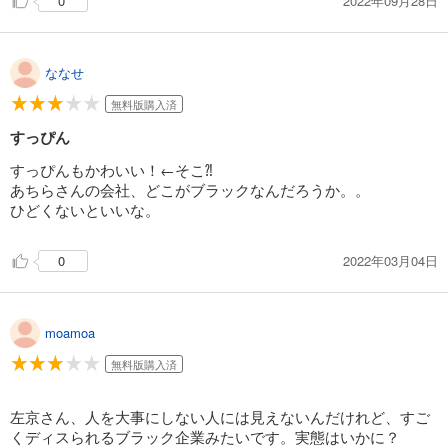
2022年09月28日
0
あらすじを表示する
ひともんちゃくなら喜んで！【単話】 16
ななせ
110
円 (税込)
カート
無料版購入済
完結
すっぴん
試し読み
あらすじを表示する
すっぴんもかわいい！←そこ⁈
あちらさんの会社、どこがブラックなんだろうか。。
ひともんちゃくなら喜んで！【単話】 17
ひどくないといいな。
110
円 (税込)
カート
完結
2022年03月04日
0
試し読み
あらすじを表示する
moamoa
ひともんちゃくなら喜んで！【単話】 18
110
無料版購入済
円 (税込)
カート
完結
左京さん、人を大事にしない人には見えないんだけれど、すご
試し読み
くディスられるブラック企業みたいです。実態はいかに？
あらすじを表示する