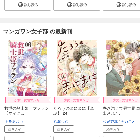
試し読み
試し読み
試し読み
試し読み
あらすじを表示する
ひともんちゃくなら喜んで！【単話】 35
マンガワン女子部 の最新刊
110
円 (税込)
カート
完結
試し読み
あらすじを表示する
ひともんちゃくなら喜んで！【単話】 36
110
円 (税込)
カート
完結
試し読み
少女・女性マンガ
少女・女性マンガ
少女・女性マンガ
あらすじを表示する
救世の騎士姫 ファラン
たろうのまにまに【単
巻き添えで異世界に
【マイク...
話】 24
出された...
ひともんちゃくなら喜んで！【単話】 37
上条あおい
八海つむ
和泉杏花
天乃こと
110
円 (税込)
カート
続巻入荷
続巻入荷
続巻入荷
完結