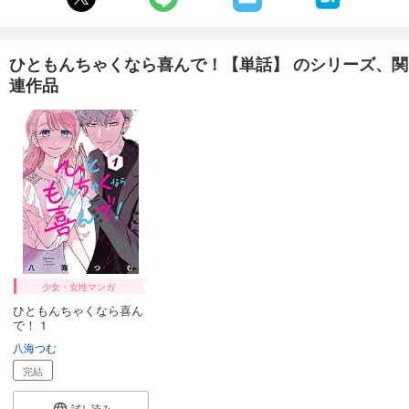
110
円 (税込)
カート
完結
試し読み
ひともんちゃくなら喜んで！【単話】 のシリーズ、関
あらすじを表示する
連作品
ひともんちゃくなら喜んで！【単話】 29
110
円 (税込)
カート
完結
試し読み
あらすじを表示する
ひともんちゃくなら喜んで！【単話】 30
110
円 (税込)
カート
少女・女性マンガ
完結
ひともんちゃくなら喜ん
試し読み
で！ 1
あらすじを表示する
八海つむ
ひともんちゃくなら喜んで！【単話】 31
完結
110
円 (税込)
カート
試し読み