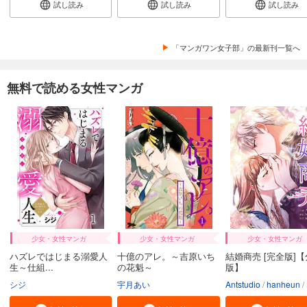
試し読み
試し読み
試し読み
試し読み
あらすじを表示する
ひともんちゃくなら喜んで！【単話】 38
「マンガワン女子部」の最新刊一覧へ
110
円 (税込)
カート
完結
無料で読める女性マンガ
試し読み
あらすじを表示する
ひともんちゃくなら喜んで！【単話】 39
110
円 (税込)
カート
完結
試し読み
あらすじを表示する
ひともんちゃくなら喜んで！【単話】 40
少女・女性マンガ
少女・女性マンガ
少女・女性マンガ
ハズレではじまる溺愛人
十億のアレ。～吉原いち
結婚商売 [完全版]
110
円 (税込)
カート
生～仕組...
の花魁～
版】
完結
シジ
宇月あい
Antstudio
hanheun
試し読み