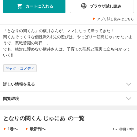
カートに入れる
ブラウザ試し読み
アプリ試し読みはこちら
「となりの関くん」の横井さんが、ママになって帰ってきた!!
関くんそっくりな個性派2才児の遊びは、やっぱり一筋縄じゃいかないよ
うで、悪戦苦闘の毎日…。
でも、絶対に諦めない横井さんは、子育ての理想と現実に立ち向かって
いく!!
ギャグ・コメディ
詳しい情報を見る
閲覧環境
となりの関くん じゅにあ の一覧
1巻へ
最新刊へ
1～3件目
/
3件