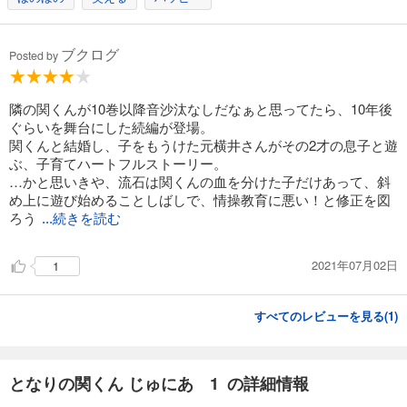
ブクログ
Posted by
隣の関くんが10巻以降音沙汰なしだなぁと思ってたら、10年後
ぐらいを舞台にした続編が登場。
関くんと結婚し、子をもうけた元横井さんがその2才の息子と遊
ぶ、子育てハートフルストーリー。
…かと思いきや、流石は関くんの血を分けた子だけあって、斜
め上に遊び始めることしばしで、情操教育に悪い！と修正を図
ろう
...続きを読む
2021年07月02日
1
すべてのレビューを見る(
1
)
となりの関くん じゅにあ 1 の詳細情報