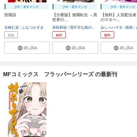
少年・青年マンガ
少年・青年マンガ
少年・青年マンガ
怪猥談
【分冊版】無職転生 ～異
【無料】人気配信者
世界行...
のマネー...
古林仁史
ふなつかずき
米田和佐
理不尽な孫の手
シロタカ
みしべハマタ
柊咲
さ
完結
無料
無料
試し読み
試し読み
試し読み
MFコミックス フラッパーシリーズ の最新刊