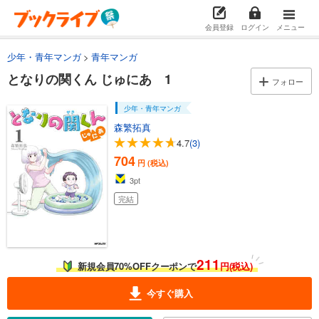
会員登録
ログイン
メニュー
少年・青年マンガ
青年マンガ
となりの関くん じゅにあ 1
フォロー
少年・青年マンガ
森繁拓真
4.7
(3)
704
円 (税込)
3
pt
完結
211
新規会員70%OFFクーポンで
円(税込)
今すぐ購入