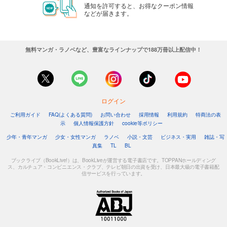
通知を許可すると、お得なクーポン情報
などが届きます。
無料マンガ・ラノベなど、豊富なラインナップで188万冊以上配信中！
ログイン
ご利用ガイド
FAQ(よくある質問)
お問い合わせ
採用情報
利用規約
特商法の表
示
個人情報保護方針
cookie等ポリシー
少年・青年マンガ
少女・女性マンガ
ラノベ
小説・文芸
ビジネス・実用
雑誌・写
真集
TL
BL
ブックライブ（BookLive!）は、BookLiveが運営する電子書店です。TOPPANホールディング
ス、カルチュア・コンビニエンス・クラブ、テレビ朝日の出資を受け、日本最大級の電子書籍配
信サービスを行っています。