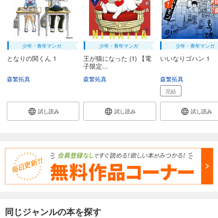
少年・青年マンガ
少年・青年マンガ
少年・青年マンガ
となりの関くん 1
王が猫になった (1) 【電
いいなりゴハン 1
子限定...
森繁拓真
森繁拓真
森繁拓真
完結
試し読み
試し読み
試し読み
同じジャンルの本を探す