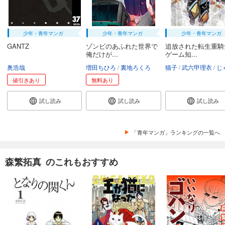
少年・青年マンガ
少年・青年マンガ
少年・青年マンガ
GANTZ
ゾンビのあふれた世界で
追放された転生重騎
俺だけが...
ゲーム知...
奥浩哉
増田ちひろ
裏地ろくろ
猫子
武六甲理衣
じゃい
値引きあり
無料あり
試し読み
試し読み
試し読み
「青年マンガ」ランキングの一覧へ
森繁拓真 のこれもおすすめ