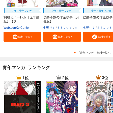
少年・青年マンガ
少年・青年マンガ
少年・青年マンガ
制服とハーレム【全年齢
侯爵令嬢の借金執事【分
侯爵令嬢の借金執事
版】【タ...
冊版】
WebtoonKoiContent
七野りく
おおのいも
mmu
七野りく
おおのいも
無料で読む
無料で読む
無料で読む
「青年マンガ」無料一覧へ
青年マンガ ランキング
1位
2位
3位