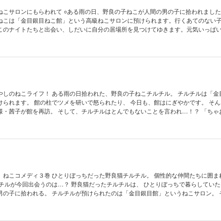
雨の日、野良の子ねこが人間の男の子に拾われました。チルチ
ねこは「金目銀目ねこ館」という高級ねこサロンに預けられます。行くあてのない
このナイトたちと出会い、しだいに自分の居場所を見つけてゆきます。元気いっぱ
個性的なねこ達、そしてサロンに出入りするワケありの人間たち。可愛さとユーモ
コメディ！
た、野良の子ねこチルチル。 チルチルは「金目銀目」と
けられます。 館の柱でツメを研いで怒られたり、 今日も、館はにぎやかです。 そ
チルはとんでもないことを言われ…！？ 「ちゃおデラック
いさとユーモアにあふれる、 極上の癒やしコメディ第２巻！
た野良猫チルチル。 個性的な仲間たちに囲まれて、毎日
野良猫だったチルチルは、 ひとりぼっちで暮らしていたけれど、
れたのは「金目銀目館」というねこサロン。 そこには、
美ねこや、誰よりも強いナイトら、たくさんのねこが暮らしていた。 次第に仲間た
い！ そんな中、チルチルが出会ったのは意外なあのねこで…？ もふもふほっこりねこコメディ！