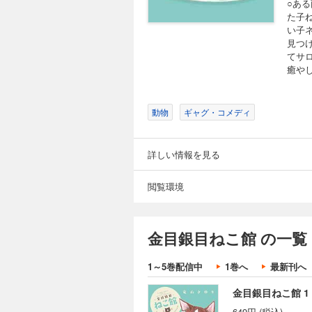
○あ
た子
い子
見つ
てサ
癒や
動物
ギャグ・コメディ
詳しい情報を見る
閲覧環境
金目銀目ねこ館 の一覧
1～5巻配信中
1巻へ
最新刊へ
金目銀目ねこ館 1
649円 (税込)