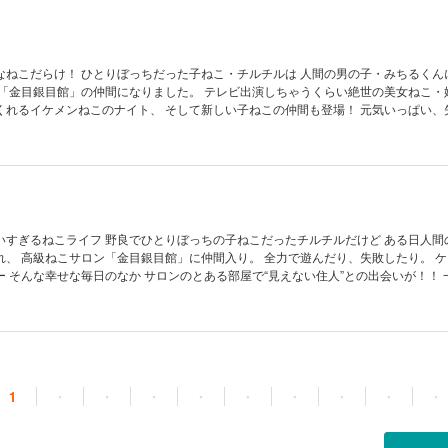
チルチルは 人間の男の子・みちるくんに助けら
間になりました。 テレビ出演しちゃうくらい絶世の美女ねこ・姫や いつ
イケメンねこのナイト、 そして新しい子ねこの仲間も登場！ 元気いっぱい、失敗もいっ
れるチルチルの毎日をお楽しみください。 かわいさとユーモア、そしてあったかさ
しコメディ第４巻！
ちの子ねこだったチルチルだけど ある日人間の男の子・
れ、 高級ねこサロン「金目銀目館」に仲間入り。 全力で遊んだり、失敗したり。 
 そんな幸せな毎日のなか サロンのとある部屋で“見えない住人”との出会いが！！ 
この姫の関係に変化も・・・！？ 笑って泣ける 極上の癒しコメディ第５巻！
1
・
・
・
・
・
・
・
・
・