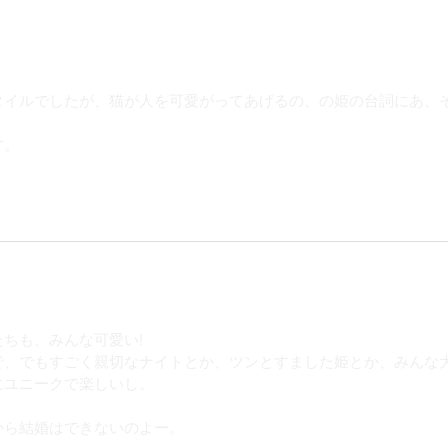
タイルでしたが、猫が人を可愛がってあげるの、の姫の台詞にあ、
す。
ちも、みんな可愛い!
で、でもすごく親切なナイトとか、ツンとすました姫とか、みんな
にユニークで楽しいし。
から結婚はできないのよー。