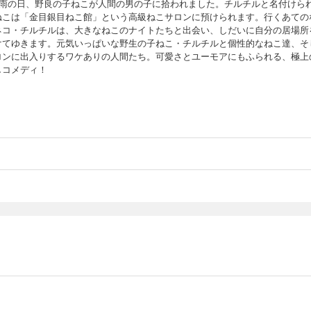
る雨の日、野良の子ねこが人間の男の子に拾われました。チルチルと名付けら
ねこは「金目銀目ねこ館」という高級ねこサロンに預けられます。行くあての
ネコ・チルチルは、大きなねこのナイトたちと出会い、しだいに自分の居場所
けてゆきます。元気いっぱいな野生の子ねこ・チルチルと個性的なねこ達、そ
ロンに出入りするワケありの人間たち。可愛さとユーモアにもふられる、極上
しコメディ！