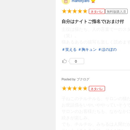
mahotyaro
ネタバレ
無料版購入済
自分はナイトご指名で(おまけ付
主役は猫たち、人の言葉でーのス
（笑）。
猫あるあるの描写も楽しく読めま
＃笑える
＃胸キュン
＃ほのぼの
0
Posted by
ブクログ
ネタバレ
子ねこのチルチルも、サロンの猫た
お世話係をいやいややっていそう
サロンのお客様たちも、なかなか
続きが楽しみ。
でも、チルチル、みちるは人間だ