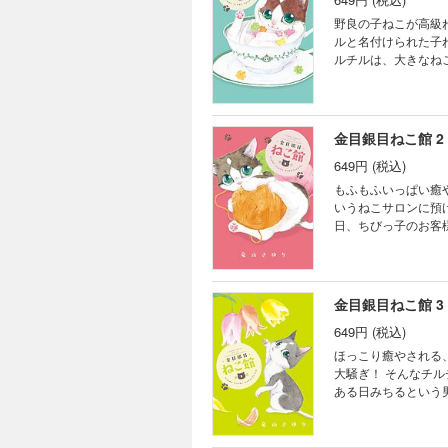
野良の子ねこが高級ねこサロンにもらわれて ○ある
ルと名付けられた子
ルチルは、大きなね
子ねこ・チルチルと
れる、極上の癒やし
金目銀目ねこ館 2
649円 (税込)
もふもふいっぱい癒やしのねこライフ！ ある雨の日拾われ
いうねこサロンに預
日、ちびっ子のお客様・茜子が館を再訪。 そして、チル
ス」で話題の、かわ
金目銀目ねこ館 3
649円 (税込)
ほっこり癒やされる、ねこコメディ３巻 ひとりぼっちだっ
大騒ぎ！ そんなチルチルが今回出会うのは…？ 
ある日みちるという男の子に拾われる。 チルチルが預けら
姫とよばれる絶世の
ていくチルチル。 サロンにやってくるお客様や、大きな鳥・ハシビコロコウなど 毎日がユニークな出会いで大賑わ