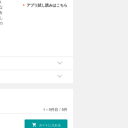
れ
アプリ試し読みはこちら
な
を
し
の
1～5件目
/
5件
カートに入れる