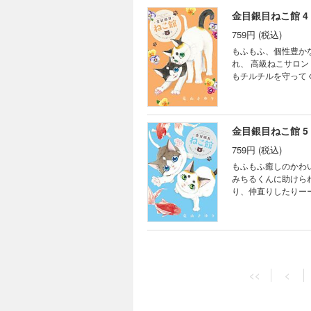
金目銀目ねこ館 4
759円 (税込)
もふもふ、個性豊かなねこだらけ！ ひとりぼっちだった子ねこ・
れ、 高級ねこサロン「金目銀目館」の仲
もチルチルを守ってくれる
ぱい！だけど 優しさと勇気あふ
に溢れた 極上の癒
金目銀目ねこ館 5
759円 (税込)
もふもふ癒しのかわいすぎるねこライフ 野良でひとりぼっ
みちるくんに助けら
り、仲直りしたりーー
ンなナイトと美女ね
<<
<