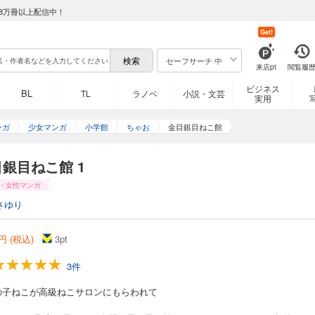
8万冊以上配信中！
Get!
セーフサーチ 中
来店pt
閲覧履
ビジネス
BL
TL
ラノベ
小説・文芸
実用
ンガ
少女マンガ
小学館
ちゃお
金目銀目ねこ館
銀目ねこ館 1
・女性マンガ
さゆり
円 (税込)
3
pt
3件
の子ねこが高級ねこサロンにもらわれて