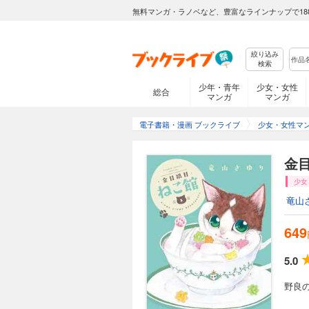
無料マンガ・ラノベなど、豊富なラインナップで18
絞り込み
検索
少年・青年
少女・女性
総合
マンガ
マンガ
電子書籍・漫画 ブックライブ
少女・女性マ
金目
少女
竜山
649
5.0
野良