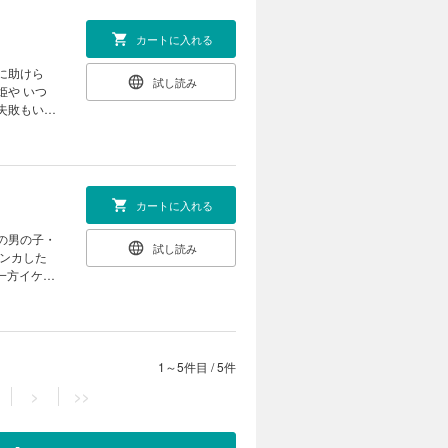
カートに入れる
試し読み
カートに入れる
試し読み
ケンカした
一方イケメ
1～5件目
/
5件
>
>>