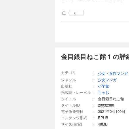
という（チルチルに
...続きを読む
0
金目銀目ねこ館 1 の詳
カテゴリ
：
少女・女性マンガ
ジャンル
：
少女マンガ
出版社
：
小学館
掲載誌・レーベル
：
ちゃお
タイトル
：
金目銀目ねこ館
タイトルID
：
20032380
電子版発売日
：
2021年04月09日
コンテンツ形式
：
EPUB
サイズ(目安)
：
48MB