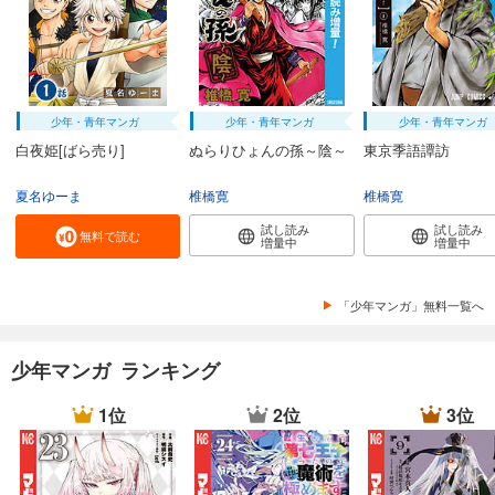
少年・青年マンガ
少年・青年マンガ
少年・青年マンガ
白夜姫[ばら売り]
ぬらりひょんの孫～陰～
東京季語譚訪
夏名ゆーま
椎橋寛
椎橋寛
試し読み
試し読み
無料で読む
増量中
増量中
「少年マンガ」無料一覧へ
少年マンガ ランキング
1位
2位
3位