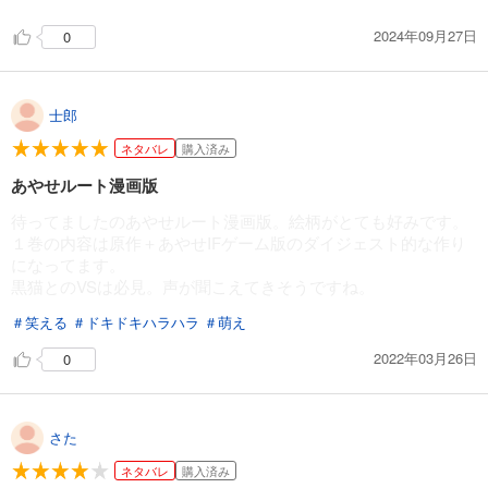
2024年09月27日
0
士郎
ネタバレ
購入済み
あやせルート漫画版
待ってましたのあやせルート漫画版。絵柄がとても好みです。
１巻の内容は原作＋あやせIFゲーム版のダイジェスト的な作り
になってます。
黒猫とのVSは必見。声が聞こえてきそうですね。
＃笑える
＃ドキドキハラハラ
＃萌え
2022年03月26日
0
さた
ネタバレ
購入済み