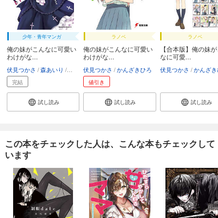
少年・青年マンガ
ラノベ
ラノベ
俺の妹がこんなに可愛い
俺の妹がこんなに可愛い
【合本版】俺の妹が
わけがな...
わけがな...
なに可愛...
伏見つかさ
森あいり
かんざきひろ
伏見つかさ
かんざきひろ
伏見つかさ
かんざき
完結
値引き
試し読み
試し読み
試し読み
この本をチェックした人は、こんな本もチェックして
います