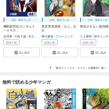
少年・青年マンガ
少年・青年マンガ
少年・青年マンガ
機動新世紀ガンダムＸ
異世界居酒屋「のぶ」(2
察知されない最強職
～ＵＮＤ...
2)
赤津豊
大島千歳
矢立肇・富野由悠季
蝉川夏哉
ヴァージニア二等兵
三上康明
転
田中インサイ
続巻入荷
続巻入荷
続巻入荷
試し読み
試し読み
試し読み
「角川コミックス・エース」の最新刊一覧へ
無料で読める少年マンガ