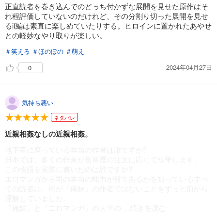
正直読者を巻き込んでのどっち付かずな展開を見せた原作はそ
れ程評価していないのだけれど、その分割り切った展開を見せ
るif編は素直に楽しめていたりする。ヒロインに置かれたあやせ
との軽妙なやり取りが楽しい。
＃笑える
＃ほのぼの
＃萌え
2024年04月27日
0
気持ち悪い
ネタバレ
近親相姦なしの近親相姦。
地下室に座っている本当の作者は誰ですか?
日本では、多くの作家が富裕層の注文に応じて執筆します。
この物語を実際に書いたのは誰ですか?
エロマンガから司の本当の能力が何であるかを知っているすべ
ての読者は、司が『俺妹』の作者ではないことをずっと前から
理解していました。
『俺妹』と『エロマンガ』の大半の
...続きを読む