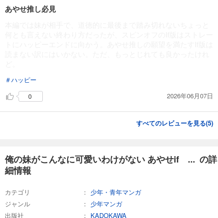
あやせ推し必見
本編では妹が相手で、道徳的に最後まで踏み切れないちょっと
何とも言えない終わり方だったが、スピンオフのIf版はストレー
トにハッピーエンドに向かう。あやせ推しの願望を満たすIf版は
読まない訳にはいかない。ただ、もっとじれても良かったけれ
ど。
＃ハッピー
2026年06月07日
0
すべてのレビューを見る(
5
)
俺の妹がこんなに可愛いわけがない あやせif ... の詳
細情報
カテゴリ
少年・青年マンガ
ジャンル
少年マンガ
出版社
KADOKAWA