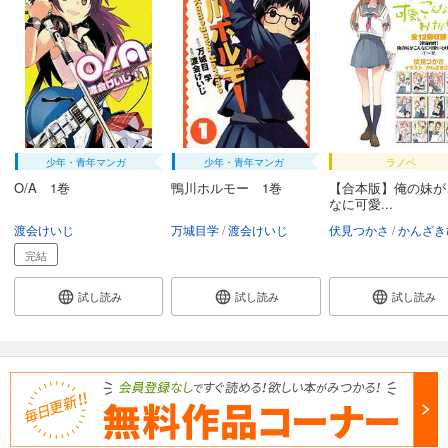
少年・青年マンガ
少年・青年マンガ
ラノベ
O/A 1巻
鴨川ホルモー 1巻
【合本版】俺の妹が
なに可愛...
渡会けいじ
万城目学
渡会けいじ
伏見つかさ
かんざき
完結
試し読み
試し読み
試し読み