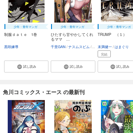
少年・青年マンガ
少年・青年マンガ
少年・青年マンガ
制服ｄａｔｅ 1巻
ひたすら甘やかしてくれ
TRUMP （１）
るママ ...
黒咲練導
千里GAN
ナスムスビム
庭トリ
末満健一
タイガー
はまぐり
御魚
完結
試し読み
試し読み
試し読み
角川コミックス・エース の最新刊