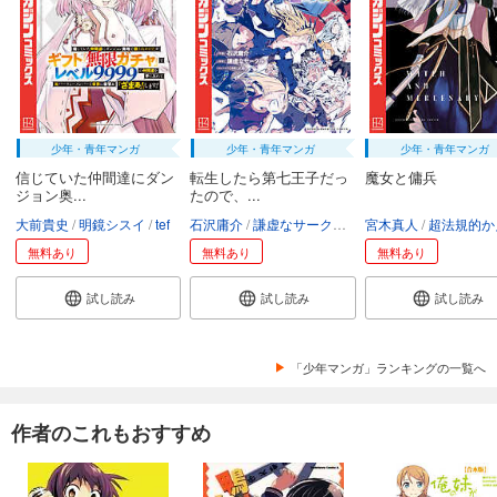
少年・青年マンガ
少年・青年マンガ
少年・青年マンガ
信じていた仲間達にダン
転生したら第七王子だっ
魔女と傭兵
ジョン奥...
たので、...
大前貴史
明鏡シスイ
tef
石沢庸介
謙虚なサークル
メル。
宮木真人
超法規的かえ
無料あり
無料あり
無料あり
試し読み
試し読み
試し読み
「少年マンガ」ランキングの一覧へ
作者のこれもおすすめ