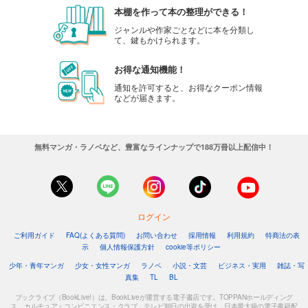
本棚を作って本の整理ができる！
ジャンルや作家ごとなどに本を分類し
て、鍵もかけられます。
お得な通知機能！
通知を許可すると、お得なクーポン情報
などが届きます。
無料マンガ・ラノベなど、豊富なラインナップで188万冊以上配信中！
ログイン
ご利用ガイド
FAQ(よくある質問)
お問い合わせ
採用情報
利用規約
特商法の表
示
個人情報保護方針
cookie等ポリシー
少年・青年マンガ
少女・女性マンガ
ラノベ
小説・文芸
ビジネス・実用
雑誌・写
真集
TL
BL
ブックライブ（BookLive!）は、BookLiveが運営する電子書店です。TOPPANホールディング
ス、カルチュア・コンビニエンス・クラブ、テレビ朝日の出資を受け、日本最大級の電子書籍配