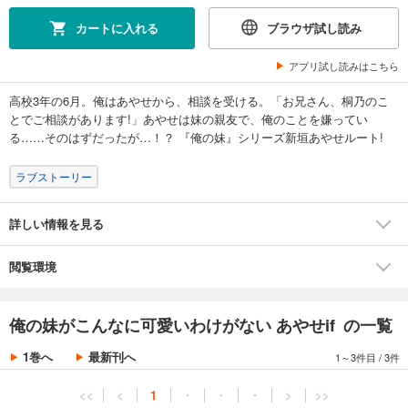
カートに入れる
ブラウザ試し読み
アプリ試し読みはこちら
高校3年の6月。俺はあやせから、相談を受ける。「お兄さん、桐乃のこ
とでご相談があります!」あやせは妹の親友で、俺のことを嫌ってい
る……そのはずだったが…！？ 『俺の妹』シリーズ新垣あやせルート!
ラブストーリー
詳しい情報を見る
閲覧環境
俺の妹がこんなに可愛いわけがない あやせif の一覧
1巻へ
最新刊へ
1～3件目
/
3件
<<
<
1
・
・
・
>
>>