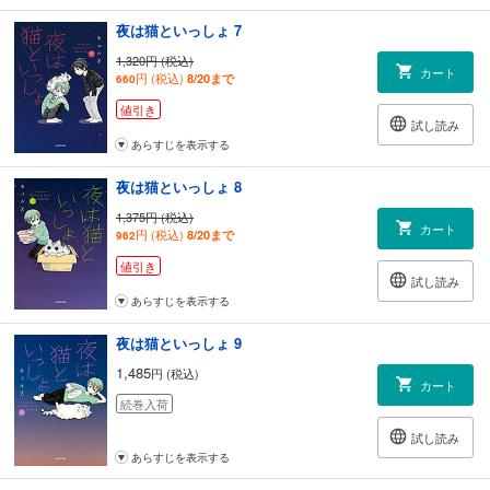
夜は猫といっしょ 7
1,320円 (税込)
カート
円 (税込)
8/20まで
660
値引き
試し読み
あらすじを表示する
夜は猫といっしょ 8
1,375円 (税込)
カート
円 (税込)
8/20まで
962
値引き
試し読み
あらすじを表示する
夜は猫といっしょ 9
1,485
円 (税込)
カート
続巻入荷
試し読み
あらすじを表示する