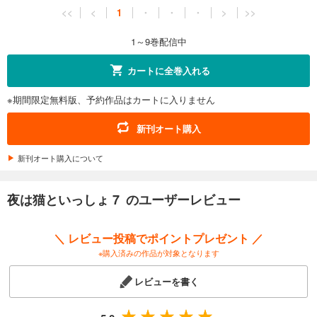
<<
<
1
・
・
・
>
>>
1～9巻配信中
カートに全巻入れる
※期間限定無料版、予約作品はカートに入りません
新刊オート購入
新刊オート購入について
夜は猫といっしょ 7 のユーザーレビュー
＼ レビュー投稿でポイントプレゼント ／
※購入済みの作品が対象となります
レビューを書く