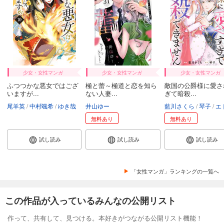
少女・女性マンガ
少女・女性マンガ
少女・女性マンガ
ふつつかな悪女ではござ
極と蕾～極道と恋を知ら
敵国の公爵様に愛さ
いますが...
ない人妻...
ぎて暗殺...
尾羊英
中村颯希
ゆき哉
井山ゆー
藍川さくら
琴子
エトワール
無料あり
無料あり
試し読み
試し読み
試し読み
「女性マンガ」ランキングの一覧へ
この作品が入っているみんなの公開リスト
作って、共有して、見つける。本好きがつながる公開リスト機能！