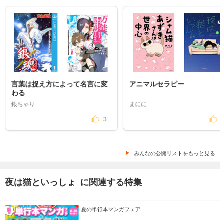
言葉は捉え方によって名言に変
アニマルセラピー
わる
銀ちゃり
まにに
3
みんなの公開リストをもっと見る
夜は猫といっしょ に関連する特集
夏の単行本マンガフェア