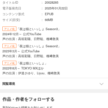
タイトルID
20028265
電子版発売日
2025年01月22日
コンテンツ形式
EPUB
サイズ(目安)
66MB
「夜は猫といっしょ Season3」
アニメ化
2024年12月～ 公式YouTube
声の出演：高垣彩陽、日野聡、種﨑敦美
「夜は猫といっしょ Season2」
アニメ化
2023年3月～ 公式YouTube
声の出演：高垣彩陽、日野聡、種﨑敦美
「夜は猫といっしょ」
アニメ化
2022年8月～ TOKYO MXほか
声の出演：伊達さゆり、Liyuu、種崎敦美
閲覧環境
作品・作者をフォローする
新刊やセール情報をお知らせします。