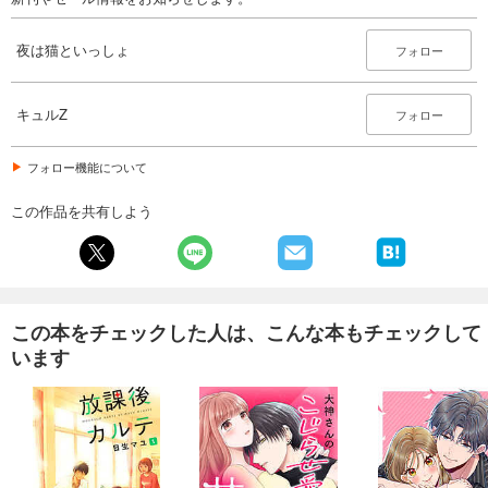
夜は猫といっしょ
フォロー
キュルZ
フォロー
フォロー機能について
この作品を共有しよう
この本をチェックした人は、こんな本もチェックして
います