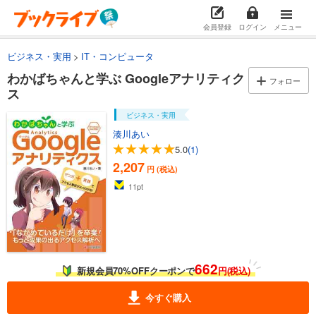
会員登録
ログイン
メニュー
ビジネス・実用
IT・コンピュータ
わかばちゃんと学ぶ Googleアナリティク
フォロー
ス
ビジネス・実用
湊川あい
5.0
(1)
2,207
円 (税込)
11
pt
662
新規会員70%OFFクーポンで
円(税込)
今すぐ購入