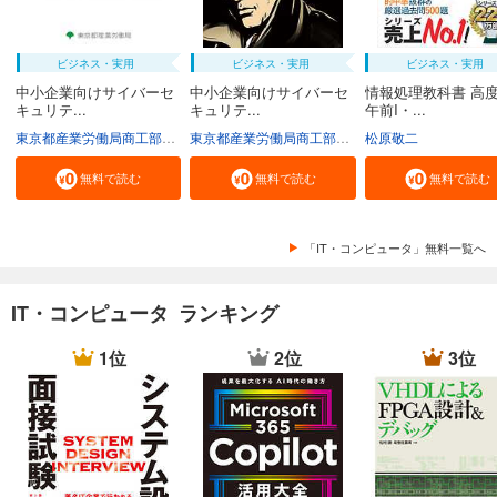
ビジネス・実用
ビジネス・実用
ビジネス・実用
中小企業向けサイバーセ
中小企業向けサイバーセ
情報処理教科書 高
キュリテ...
キュリテ...
午前I・...
東京都産業労働局商工部経営支援課
東京都産業労働局商工部経営支援課
松原敬二
無料で読む
無料で読む
無料で読む
「IT・コンピュータ」無料一覧へ
IT・コンピュータ ランキング
1位
2位
3位