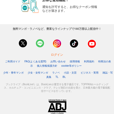
通知を許可すると、お得なクーポン情報
などが届きます。
無料マンガ・ラノベなど、豊富なラインナップで188万冊以上配信中！
ログイン
ご利用ガイド
FAQ(よくある質問)
お問い合わせ
採用情報
利用規約
特商法の表
示
個人情報保護方針
cookie等ポリシー
少年・青年マンガ
少女・女性マンガ
ラノベ
小説・文芸
ビジネス・実用
雑誌・写
真集
TL
BL
ブックライブ（BookLive!）は、BookLiveが運営する電子書店です。TOPPANホールディング
ス、カルチュア・コンビニエンス・クラブ、テレビ朝日の出資を受け、日本最大級の電子書籍配
信サービスを行っています。