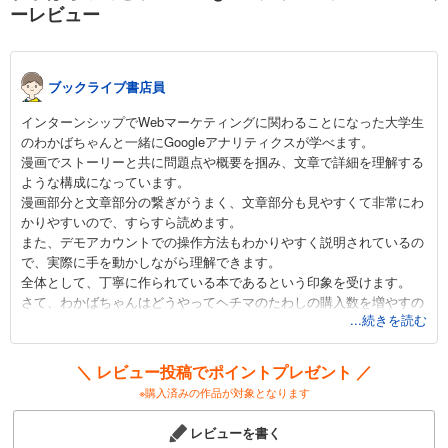
ーレビュー
い」って言われちゃった。プログラミングはわかるけど、アクセス解析
は専門外。
・フリーランスのWebデザイナー
ブックライブ書店員
顧客のサイトの効果測定・運用までやる仕事が入った。アクセス解析っ
て今まで感覚でやってきたものだし、正直自信がない。プロとして恥ず
インターンシップでWebマーケティングに関わることになった大学生
かしくないアクセス解析の知識・技術を身に付けたい。
のわかばちゃんと一緒にGoogleアナリティクスが学べます。
漫画でストーリーと共に問題点や概要を掴み、文章で詳細を理解する
ような構成になっています。
漫画部分と文章部分の繋ぎがうまく、文章部分も見やすくて非常にわ
かりやすいので、すらすら読めます。
また、デモアカウントでの操作方法もわかりやすく説明されているの
で、実際に手を動かしながら理解できます。
全体として、丁寧に作られている本であるという印象を受けます。
さて、わかばちゃんはどうやってヘチマのたわしの購入数を増やすの
...続きを読む
か、そして、謎の社員、平さんの正体は一体……
愉快なキャラクターと共に、Googleアナリティクスを学びましょう。
＼ レビュー投稿でポイントプレゼント ／
※購入済みの作品が対象となります
レビューを書く