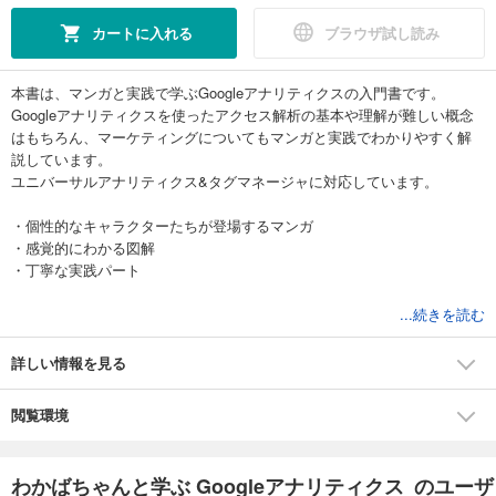
カートに入れる
ブラウザ試し読み
本書は、マンガと実践で学ぶGoogleアナリティクスの入門書です。
Googleアナリティクスを使ったアクセス解析の基本や理解が難しい概念
はもちろん、マーケティングについてもマンガと実践でわかりやすく解
説しています。
ユニバーサルアナリティクス&タグマネージャに対応しています。
・個性的なキャラクターたちが登場するマンガ
・感覚的にわかる図解
・丁寧な実践パート
上記3つの特長で、Googleアナリティクスを無理なく学べます。
...続きを読む
■こんな人におすすめ
詳しい情報を見る
・企画担当
ITに疎い私だけど、「Googleアナリティクスを使って効果測定しなさ
閲覧環境
い」って言われちゃった。わけがわからず困っている。
・中小企業のITエンジニア
わかばちゃんと学ぶ Googleアナリティクス のユーザ
入社2年目に入ったら、「施策の良しあしまで把握してPDCAを回しなさ