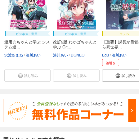
ビジネス・実用
ビジネス・実用
ラノベ
運用☆ちゃんと学ぶ シス
改訂2版 わかばちゃんと
【重要】課長が目覚
テム運...
学ぶ Git...
ら異世界...
沢渡あまね
湊川あい
湊川あい
DQNEO
Edu
湊川あい
値引き
試し読み
試し読み
試し読み