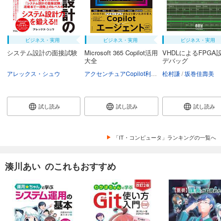
ビジネス・実用
ビジネス・実用
ビジネス・実用
システム設計の面接試験
Microsoft 365 Copilot活用
VHDLによるFPGA
大全
デバッグ
アレックス・シュウ
アクセンチュアCopilot利活用推進チーム
松村謙
坂巻佳壽美
試し読み
試し読み
試し読み
「IT・コンピュータ」ランキングの一覧へ
湊川あい のこれもおすすめ