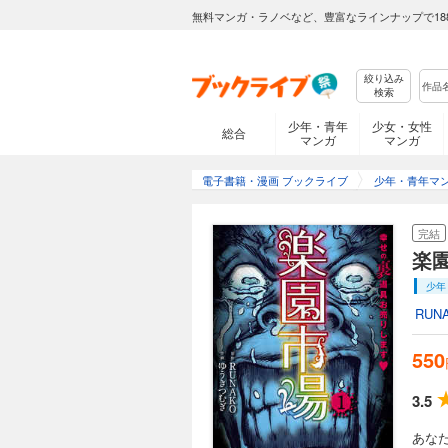
無料マンガ・ラノベなど、豊富なラインナップで18
絞り込み
検索
少年・青年
少女・女性
総合
マンガ
マンガ
電子書籍・漫画 ブックライブ
少年・青年マ
完結
楽
少年
RUN
550
3.5
あな