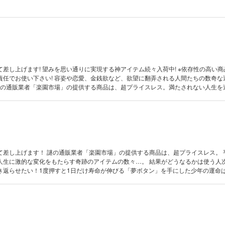
差し上げます! 望みを思い通りに実現する神アイテム続々入荷中! ※依存性の高い
責任でお使い下さい! 容姿や恋愛、金銭欲など、欲望に翻弄される人間たちの数奇な
 謎の通販業者「楽園市場」の提供する商品は、超プライスレス。満たされない人生を
、あまりに魅力的なアイテムの数々だ。 彼女いない歴27年、類人猿に酷似したブサ
イケメンに大変身する「夢枕」。 激ポチャ女子がモデル級の美貌を手に入れる「夢
にラブ2「夢和傘」。 それぞれが最初は半信半疑で使い始めるも、結果、期待以上
中に…。 そして、その依存性の高さが思わぬ結末を!?
て差し上げます！ 謎の通販業者「楽園市場」の提供する商品は、超プライスレス。 
人生に激的な変化をもたらす奇跡のアイテムの数々…。 結果がどうなるかは使う人次第
返らせたい！1度押すと1日だけ寿命が伸びる「夢ボタン」を手にした少年の運命は…
する究極のウェアラブル端末「夢メガネ」。 人生のどん底にあえいでいた中年男が
能人から身近な友人、家族まで、他人のプライバシーが丸わかり「夢アプリ」。 知って
 便利な道具は、本当に人に幸せをもたらすのか!? 世にも不思議な
ジーオムニバス第2巻！