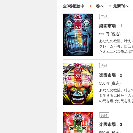
全3巻配信中
1巻へ
最新刊へ
完結
楽園市場 1
550円 (税込)
あなたの欲望、叶えて
クレーム不可。自己
たオムニバス作品!
客」たちにとっては
夢の中ではモテモテ
完結
ヲタサーの姫と瞬時
いしれ、 いつしか夢
楽園市場 2
550円 (税込)
あなたの欲望、叶え
を生きる庶民たちの
の死を遂げた兄を生き
ベストな選択に誘導
した結末は!? 芸
完結
衝撃の事実に触れた女子高生のとった行動は…!?
ヒューマンファンタ
楽園市場 3
550円 (税込)