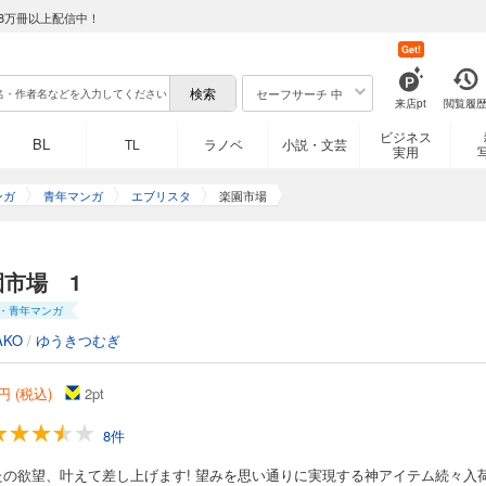
8万冊以上配信中！
Get!
セーフサーチ 中
来店pt
閲覧履
ビジネス
BL
TL
ラノベ
小説・文芸
実用
ンガ
青年マンガ
エブリスタ
楽園市場
園市場 1
・青年マンガ
AKO
/
ゆうきつむぎ
円 (税込)
2
pt
8件
たの欲望、叶えて差し上げます! 望みを思い通りに実現する神アイテム続々入