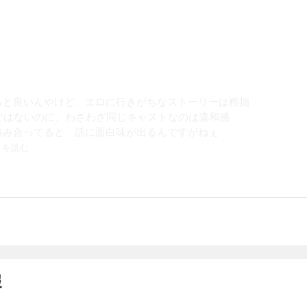
ると良いんやけど、エロに行きがちなストーリーは稚拙
ではないのに、わざわざ同じキャストなのは違和感
絡み合ってると、話に面白味が出るんですがねぇ
続きを読む
報