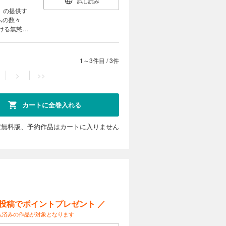
試し読み
ムの数々
ける無慈悲
うさせる
連鎖する児
だけなの
1～3件目
/
3件
>
>>
カートに全巻入れる
定無料版、予約作品はカートに入りません
ー投稿でポイントプレゼント ／
入済みの作品が対象となります