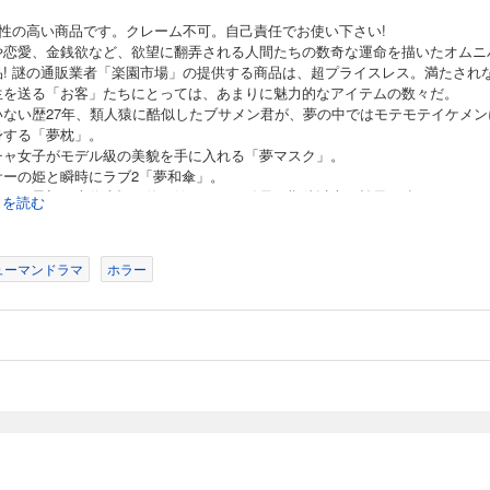
存性の高い商品です。クレーム不可。自己責任でお使い下さい!
や恋愛、金銭欲など、欲望に翻弄される人間たちの数奇な運命を描いたオムニ
品! 謎の通販業者「楽園市場」の提供する商品は、超プライスレス。満たされ
生を送る「お客」たちにとっては、あまりに魅力的なアイテムの数々だ。
いない歴27年、類人猿に酷似したブサメン君が、夢の中ではモテモテイケメン
身する「夢枕」。
チャ女子がモデル級の美貌を手に入れる「夢マスク」。
サーの姫と瞬時にラブ2「夢和傘」。
ぞれが最初は半信半疑で使い始めるも、結果、期待以上の効果に酔いしれ、
続きを読む
しか夢中に…。
て、その依存性の高さが思わぬ結末を!?
ューマンドラマ
ホラー