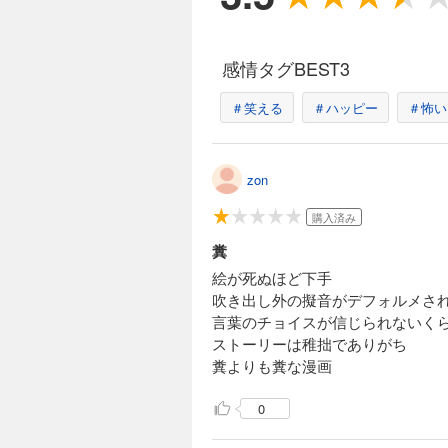
感情タグBEST3
＃笑える
＃ハッピー
＃怖い
zon
購入済み
糞
絵が死ぬほど下手
吹き出し外の擬音がデフォルメさ
言葉のチョイスが信じられないく
ストーリーは稚拙でありがち
糞よりも糞な漫画
0