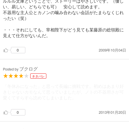
ルルル文庫ということで、ストーリーはやさしいです。（優し
い、易しい、どちらでも可） 安心して読めます。
不器用な主人公とカノンの噛み合わない会話がたまらなくじれ
ったい（笑）
・・・それにしても、宰相陛下がどう見ても某藤原の総領殿に
見えて仕方がないんだ。
2009年10月04日
0
ブクログ
Posted by
ネタバレ
「冬休みになった」と思って長編に挑戦です。初めはあまり好
きじゃないカモなんて思っていましたが、ノトの不器用さが可
愛くてすらすら読めてしまいました。
2013年01月20日
0