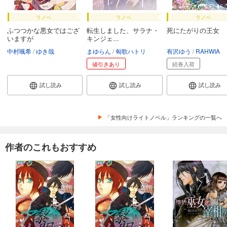
ラノベ
ラノベ
ラノベ
ふつつかな悪女ではござ
転生しました、サラナ・
死にたがりの王女
いますが
キンジェ...
中村颯希
ゆき哉
まゆらん
匈歌ハトリ
有沢ゆう
RAHWIA
値引きあり
続巻入荷
試し読み
試し読み
試し読み
「女性向けライトノベル」ランキングの一覧へ
作者のこれもおすすめ