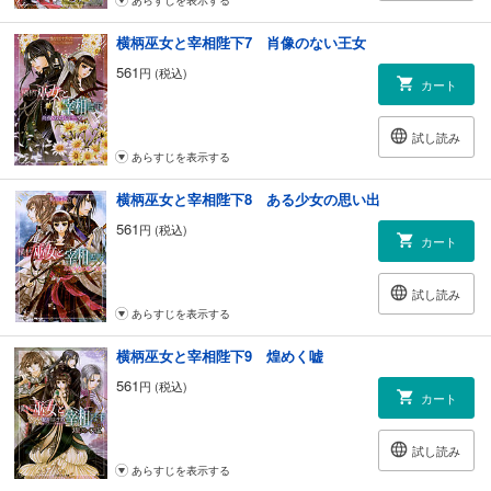
あらすじを表示する
横柄巫女と宰相陛下7 肖像のない王女
561
円 (税込)
カート
試し読み
あらすじを表示する
横柄巫女と宰相陛下8 ある少女の思い出
561
円 (税込)
カート
試し読み
あらすじを表示する
横柄巫女と宰相陛下9 煌めく嘘
561
円 (税込)
カート
試し読み
あらすじを表示する