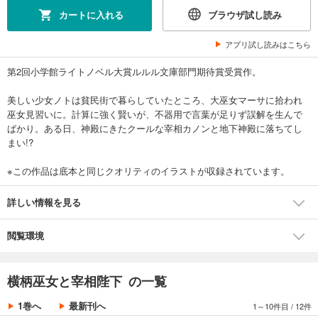
カートに入れる
ブラウザ試し読み
アプリ試し読みはこちら
第2回小学館ライトノベル大賞ルルル文庫部門期待賞受賞作。
美しい少女ノトは貧民街で暮らしていたところ、大巫女マーサに拾われ
巫女見習いに。計算に強く賢いが、不器用で言葉が足りず誤解を生んで
ばかり。ある日、神殿にきたクールな宰相カノンと地下神殿に落ちてし
まい!?
※この作品は底本と同じクオリティのイラストが収録されています。
詳しい情報を見る
閲覧環境
横柄巫女と宰相陛下 の一覧
1巻へ
最新刊へ
1～10件目
/
12件