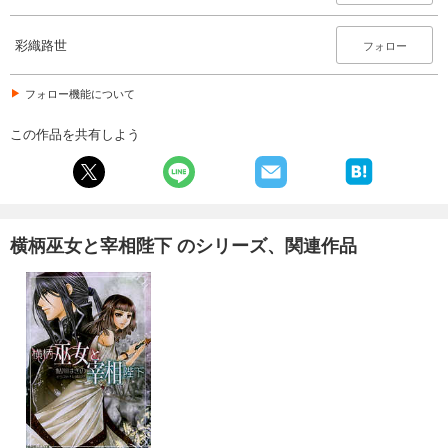
彩織路世
フォロー
フォロー機能について
この作品を共有しよう
横柄巫女と宰相陛下 のシリーズ、関連作品