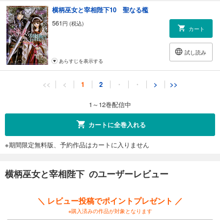
横柄巫女と宰相陛下10 聖なる檻
561
円 (税込)
カート
試し読み
あらすじを表示する
横柄巫女と宰相陛下11 ずっとふたりで
<<
<
1
2
・
・
>
>>
561
円 (税込)
カート
1～12巻配信中
試し読み
カートに全巻入れる
あらすじを表示する
※期間限定無料版、予約作品はカートに入りません
横柄巫女と宰相陛下12 もっとふたりで
561
円 (税込)
カート
横柄巫女と宰相陛下 のユーザーレビュー
試し読み
＼ レビュー投稿でポイントプレゼント ／
あらすじを表示する
※購入済みの作品が対象となります